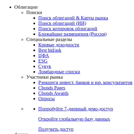
Облигации
Поиски
Поиск облигаций & Карты рынка
Поиск облигаций (ИИ)
Поиск котировок облигаций
Ближайшие размещения (Россия)
Специальные разделы
Кривые доходности
Best bid/ask
ЦФА
ESG
Сукук
Ломбардные списки
Участники рынка
Рэнкинги инвест. банков и юр. консультантов
Cbonds Pages
Cbonds Awards
Опросы
Попробуйте
7-дневный
демо-доступ
Откройте глобальную базу данных
Получить доступ