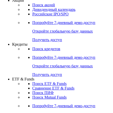
Акции
Поиск акций
Дивидендный календарь
Российские IPO/SPO
Попробуйте
7-дневный
демо-доступ
Откройте глобальную базу данных
Получить доступ
Кредиты
Поиск кредитов
Попробуйте
7-дневный
демо-доступ
Откройте глобальную базу данных
Получить доступ
ETF & Funds
Поиск ETF & Funds
Сравнение ETF & Funds
Поиск ПИФ
Поиск Mutual Funds
Попробуйте
7-дневный
демо-доступ