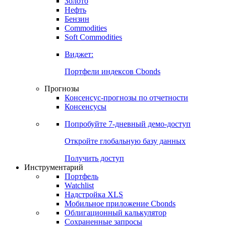
Золото
Нефть
Бензин
Commodities
Soft Commodities
Виджет:
Портфели индексов Cbonds
Прогнозы
Консенсус-прогнозы по отчетности
Консенсусы
Попробуйте
7-дневный
демо-доступ
Откройте глобальную базу данных
Получить доступ
Инструментарий
Портфель
Watchlist
Надстройка XLS
Мобильное приложение Cbonds
Облигационный калькулятор
Сохраненные запросы