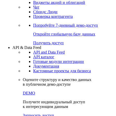
Виджеты акций и облигаций
Чат
Сбондс Люди
Проверка контрагента
Попробуйте
7-дневный
демо-доступ
Откройте глобальную базу данных
Получить доступ
API & Data Feed
API and Data Feed
API каталог
Готовые модули интеграции
Документация
Кастомные проекты для бизнеса
Оцените структуру и качество данных
в публичном демо-доступе
DEMO
Получите индивидуальный доступ
к интересующим данным
Запросить доступ