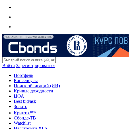
РЕКЛАМА • HTTPS://WWW.HSE.RU/
Войти
Зарегистрироваться
Портфель
Консенсусы
Поиск облигаций (ИИ)
Кривые доходности
ЦФА
Best bid/ask
Золото
new
Крипто
Сбондс-ТВ
Watchlist
Надстройка XLS