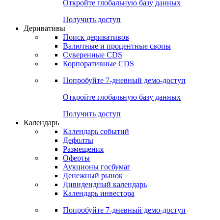
Откройте глобальную базу данных
Получить доступ
Деривативы
Поиск деривативов
Валютные и процентные свопы
Суверенные CDS
Корпоративные CDS
Попробуйте
7-дневный
демо-доступ
Откройте глобальную базу данных
Получить доступ
Календарь
Календарь событий
Дефолты
Размещения
Оферты
Аукционы госбумаг
Денежный рынок
Дивидендный календарь
Календарь инвестора
Попробуйте
7-дневный
демо-доступ