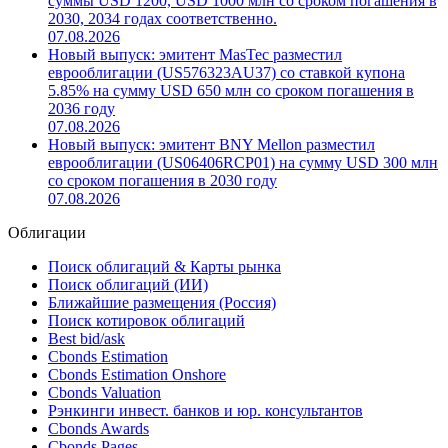
суммы USD 1200, USD 1000 млн со сроком погашения в
2030, 2034 годах соответственно.
07.08.2026
Новый выпуск: эмитент MasTec разместил
еврооблигации (US576323AU37) со ставкой купона
5.85% на сумму USD 650 млн со сроком погашения в
2036 году
07.08.2026
Новый выпуск: эмитент BNY Mellon разместил
еврооблигации (US06406RCP01) на сумму USD 300 млн
со сроком погашения в 2030 году
07.08.2026
Облигации
Поиск облигаций & Карты рынка
Поиск облигаций (ИИ)
Ближайшие размещения (Россия)
Поиск котировок облигаций
Best bid/ask
Cbonds Estimation
Cbonds Estimation Onshore
Cbonds Valuation
Рэнкинги инвест. банков и юр. консультантов
Cbonds Awards
Cbonds Pages