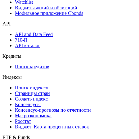
Watchlist
Виджеты акций и облигаций
Мобильное приложение Cbonds
API
API and Data Feed
710-П
API каталог
Кредиты
Поиск кредитов
Индексы
Поиск индексов
Страницы стран
Создать индекс
Консенсусы
Консенсус-прогнозы по отчетности
Макроэкономика
Росстат
Виджет: Карта процентных ставок
ETF & Funds