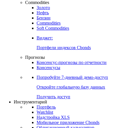
Commodities
Золото
Нефть
Бензин
Commodities
Soft Commodities
Виджет:
Портфели индексов Cbonds
Прогнозы
Консенсус-прогнозы по отчетности
Консенсусы
Попробуйте
7-дневный
демо-доступ
Откройте глобальную базу данных
Получить доступ
Инструментарий
Портфель
Watchlist
Надстройка XLS
Мобильное приложение Cbonds
Облигационный калькулятор