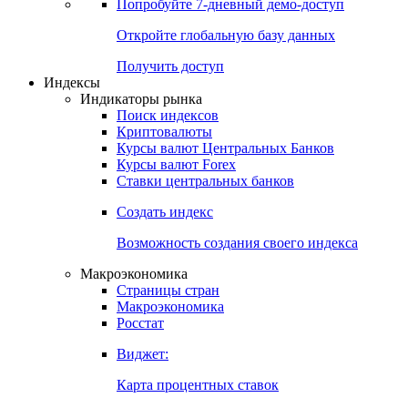
Попробуйте
7-дневный
демо-доступ
Откройте глобальную базу данных
Получить доступ
Индексы
Индикаторы рынка
Поиск индексов
Криптовалюты
Курсы валют Центральных Банков
Курсы валют Forex
Ставки центральных банков
Создать индекс
Возможность создания своего индекса
Макроэкономика
Страницы стран
Макроэкономика
Росстат
Виджет:
Карта процентных ставок