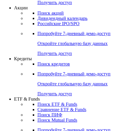
Получить доступ
Акции
Поиск акций
Дивидендный календарь
Российские IPO/SPO
Попробуйте
7-дневный
демо-доступ
Откройте глобальную базу данных
Получить доступ
Кредиты
Поиск кредитов
Попробуйте
7-дневный
демо-доступ
Откройте глобальную базу данных
Получить доступ
ETF & Funds
Поиск ETF & Funds
Сравнение ETF & Funds
Поиск ПИФ
Поиск Mutual Funds
Попробуйте
7-дневный
демо-доступ