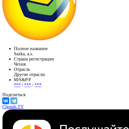
Полное название
Sazka, a.s.
Страна регистрации
Чехия
Отрасль
Другие отрасли
М/S&P/F
***
/
***
/
***
Поделиться
Cbonds.TV