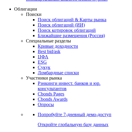
Облигации
Поиски
Поиск облигаций & Карты рынка
Поиск облигаций (ИИ)
Поиск котировок облигаций
Ближайшие размещения (Россия)
Специальные разделы
Кривые доходности
Best bid/ask
ЦФА
ESG
Сукук
Ломбардные списки
Участники рынка
Рэнкинги инвест. банков и юр.
консультантов
Cbonds Pages
Cbonds Awards
Опросы
Попробуйте
7-дневный
демо-доступ
Откройте глобальную базу данных