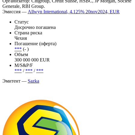
Организатор: Citigroup, Credit Suisse, HSBC, JP Morgan, Societe
Generale, RBI Group.
Эмиссия —
Allwyn International, 4.125% 20nov2024, EUR
Статус
Досрочно погашена
Страна риска
Чехия
Погашение (оферта)
***
(- )
Объем
300 000 000 EUR
М/S&P/F
***
/
***
/
***
Эмитент —
Sazka