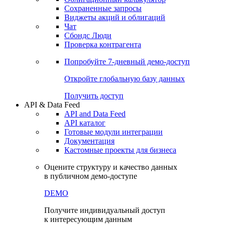
Сохраненные запросы
Виджеты акций и облигаций
Чат
Сбондс Люди
Проверка контрагента
Попробуйте
7-дневный
демо-доступ
Откройте глобальную базу данных
Получить доступ
API & Data Feed
API and Data Feed
API каталог
Готовые модули интеграции
Документация
Кастомные проекты для бизнеса
Оцените структуру и качество данных
в публичном демо-доступе
DEMO
Получите индивидуальный доступ
к интересующим данным