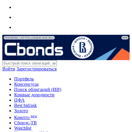
РЕКЛАМА • HTTPS://WWW.HSE.RU/
Войти
Зарегистрироваться
Портфель
Консенсусы
Поиск облигаций (ИИ)
Кривые доходности
ЦФА
Best bid/ask
Золото
new
Крипто
Сбондс-ТВ
Watchlist