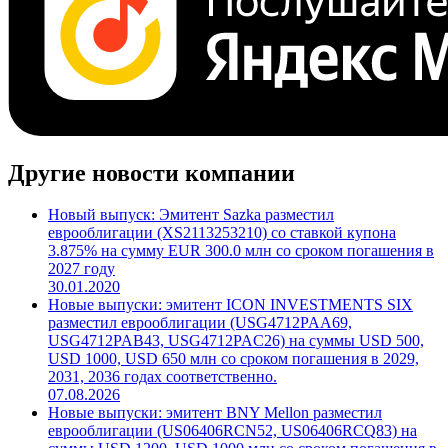
Другие новости компании
Новый выпуск: Эмитент Sazka разместил
еврооблигации (XS2113253210) со ставкой купона
3.875% на сумму EUR 300.0 млн со сроком погашения в
2027 году
30.01.2020
Новые выпуски: эмитент ICON INVESTMENTS SIX
разместил еврооблигации (USG4712PAA69,
USG4712PAB43, USG4712PAC26) на суммы USD 500,
USD 1000, USD 650 млн со сроком погашения в 2029,
2031, 2036 годах соответственно.
07.08.2026
Новые выпуски: эмитент BNY Mellon разместил
еврооблигации (US06406RCN52, US06406RCQ83) на