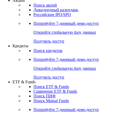
Акции
Поиск акций
Дивидендный календарь
Российские IPO/SPO
Попробуйте
7-дневный
демо-доступ
Откройте глобальную базу данных
Получить доступ
Кредиты
Поиск кредитов
Попробуйте
7-дневный
демо-доступ
Откройте глобальную базу данных
Получить доступ
ETF & Funds
Поиск ETF & Funds
Сравнение ETF & Funds
Поиск ПИФ
Поиск Mutual Funds
Попробуйте
7-дневный
демо-доступ