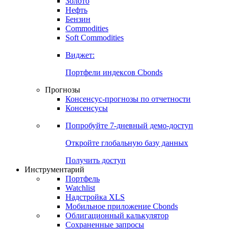
Золото
Нефть
Бензин
Commodities
Soft Commodities
Виджет:
Портфели индексов Cbonds
Прогнозы
Консенсус-прогнозы по отчетности
Консенсусы
Попробуйте
7-дневный
демо-доступ
Откройте глобальную базу данных
Получить доступ
Инструментарий
Портфель
Watchlist
Надстройка XLS
Мобильное приложение Cbonds
Облигационный калькулятор
Сохраненные запросы