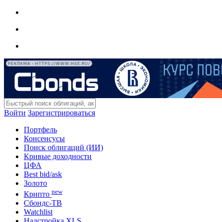
РЕКЛАМА • HTTPS://WWW.HSE.RU/
Войти
Зарегистрироваться
Портфель
Консенсусы
Поиск облигаций (ИИ)
Кривые доходности
ЦФА
Best bid/ask
Золото
new
Крипто
Сбондс-ТВ
Watchlist
Надстройка XLS