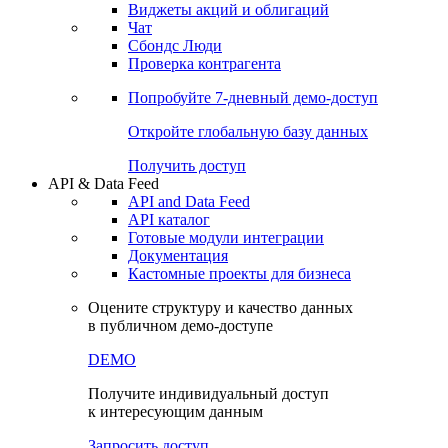
Виджеты акций и облигаций
Чат
Сбондс Люди
Проверка контрагента
Попробуйте
7-дневный
демо-доступ
Откройте глобальную базу данных
Получить доступ
API & Data Feed
API and Data Feed
API каталог
Готовые модули интеграции
Документация
Кастомные проекты для бизнеса
Оцените структуру и качество данных
в публичном демо-доступе
DEMO
Получите индивидуальный доступ
к интересующим данным
Запросить доступ