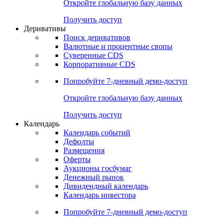
Откройте глобальную базу данных
Получить доступ
Деривативы
Поиск деривативов
Валютные и процентные свопы
Суверенные CDS
Корпоративные CDS
Попробуйте
7-дневный
демо-доступ
Откройте глобальную базу данных
Получить доступ
Календарь
Календарь событий
Дефолты
Размещения
Оферты
Аукционы госбумаг
Денежный рынок
Дивидендный календарь
Календарь инвестора
Попробуйте
7-дневный
демо-доступ