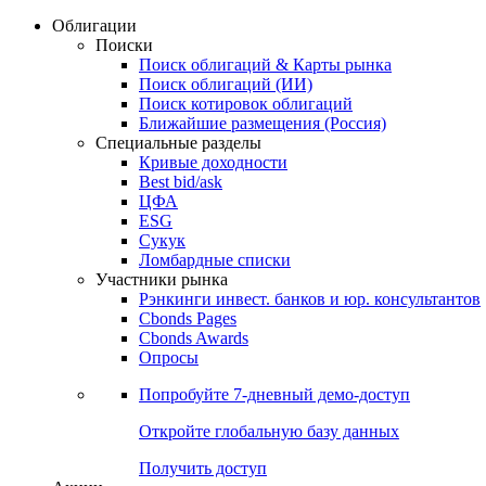
Облигации
Поиски
Поиск облигаций & Карты рынка
Поиск облигаций (ИИ)
Поиск котировок облигаций
Ближайшие размещения (Россия)
Специальные разделы
Кривые доходности
Best bid/ask
ЦФА
ESG
Сукук
Ломбардные списки
Участники рынка
Рэнкинги инвест. банков и юр. консультантов
Cbonds Pages
Cbonds Awards
Опросы
Попробуйте
7-дневный
демо-доступ
Откройте глобальную базу данных
Получить доступ