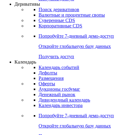
Откройте глобальную базу данных
Получить доступ
Деривативы
Поиск деривативов
Валютные и процентные свопы
Суверенные CDS
Корпоративные CDS
Попробуйте
7-дневный
демо-доступ
Откройте глобальную базу данных
Получить доступ
Календарь
Календарь событий
Дефолты
Размещения
Оферты
Аукционы госбумаг
Денежный рынок
Дивидендный календарь
Календарь инвестора