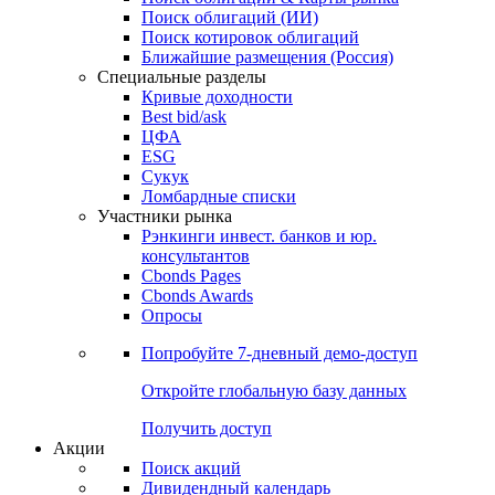
Облигации
Поиски
Поиск облигаций & Карты рынка
Поиск облигаций (ИИ)
Поиск котировок облигаций
Ближайшие размещения (Россия)
Специальные разделы
Кривые доходности
Best bid/ask
ЦФА
ESG
Сукук
Ломбардные списки
Участники рынка
Рэнкинги инвест. банков и юр.
консультантов
Cbonds Pages
Cbonds Awards
Опросы
Попробуйте
7-дневный
демо-доступ
Откройте глобальную базу данных