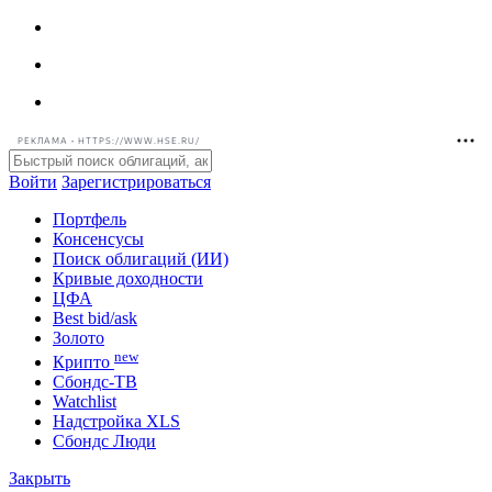
РЕКЛАМА • HTTPS://WWW.HSE.RU/
Войти
Зарегистрироваться
Портфель
Консенсусы
Поиск облигаций (ИИ)
Кривые доходности
ЦФА
Best bid/ask
Золото
new
Крипто
Сбондс-ТВ
Watchlist