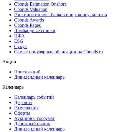
Ближайшие размещения (Россия)
Поиск котировок облигаций
Best bid/ask
Cbonds Estimation
Cbonds Estimation Onshore
Cbonds Valuation
Рэнкинги инвест. банков и юр. консультантов
Cbonds Awards
Cbonds Pages
Ломбардные списки
ЦФА
ESG
Сукук
Самые популярные облигации на Cbonds.ru
Акции
Поиск акций
Дивидендный календарь
Календарь
Календарь событий
Дефолты
Размещения