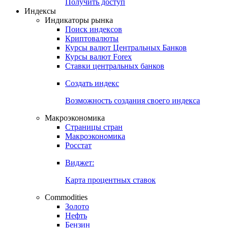
Попробуйте
7-дневный
демо-доступ
Откройте глобальную базу данных
Получить доступ
Индексы
Индикаторы рынка
Поиск индексов
Криптовалюты
Курсы валют Центральных Банков
Курсы валют Forex
Ставки центральных банков
Создать индекс
Возможность создания своего индекса
Макроэкономика
Страницы стран
Макроэкономика
Росстат
Виджет:
Карта процентных ставок