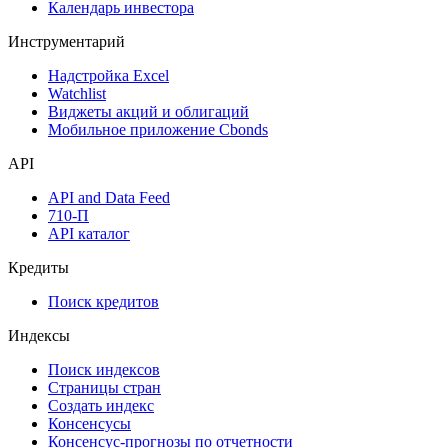
Оферты
Аукционы госбумаг
Денежный рынок
Дивидендный календарь
Календарь инвестора
Инструментарий
Надстройка Excel
Watchlist
Виджеты акций и облигаций
Мобильное приложение Cbonds
API
API and Data Feed
710-П
API каталог
Кредиты
Поиск кредитов
Индексы
Поиск индексов