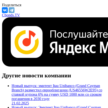
Отрасль
Банки
М/S&P/F
***
/
***
/
***
Поделиться
Cbonds.TV
Другие новости компании
Новый выпуск: эмитент Itau Unibanco (Grand Cayman
Branch) разместил еврооблигации (US46556W2E95) со