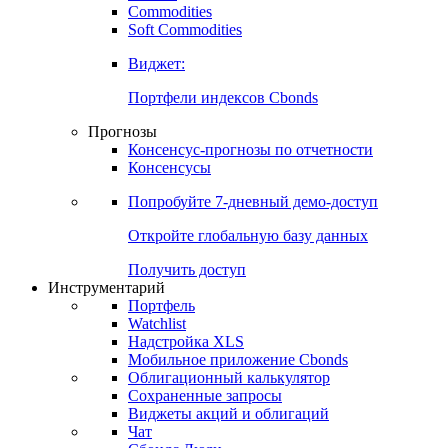
Commodities
Золото
Нефть
Бензин
Commodities
Soft Commodities
Виджет:
Портфели индексов Cbonds
Прогнозы
Консенсус-прогнозы по отчетности
Консенсусы
Попробуйте
7-дневный
демо-доступ
Откройте глобальную базу данных
Получить доступ
Инструментарий
Портфель
Watchlist
Надстройка XLS
Мобильное приложение Cbonds
Облигационный калькулятор