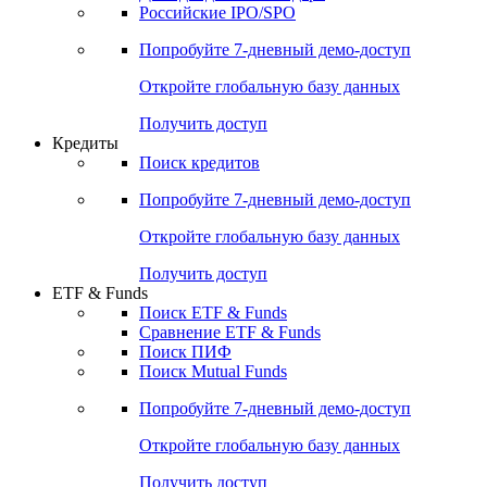
Получить доступ
Акции
Поиск акций
Дивидендный календарь
Российские IPO/SPO
Попробуйте
7-дневный
демо-доступ
Откройте глобальную базу данных
Получить доступ
Кредиты
Поиск кредитов
Попробуйте
7-дневный
демо-доступ
Откройте глобальную базу данных
Получить доступ
ETF & Funds
Поиск ETF & Funds
Сравнение ETF & Funds
Поиск ПИФ
Поиск Mutual Funds
Попробуйте
7-дневный
демо-доступ