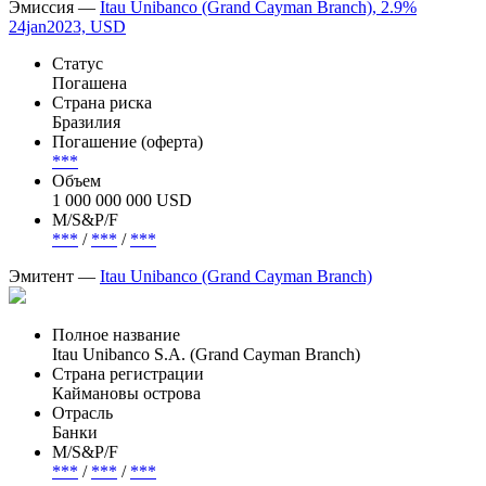
в 2023 году. Бумаги были проданы по цене 100% от номинала.
Депозитарий: Clearstream Banking S.A., DTCC, Euroclear Bank
Организатор: Bank of America Merrill Lynch, JP Morgan, Banco
Santander, Itau Unibanco Holdings.
Эмиссия —
Itau Unibanco (Grand Cayman Branch), 2.9%
24jan2023, USD
Статус
Погашена
Страна риска
Бразилия
Погашение (оферта)
***
Объем
1 000 000 000 USD
М/S&P/F
***
/
***
/
***
Эмитент —
Itau Unibanco (Grand Cayman Branch)
Полное название
Itau Unibanco S.A. (Grand Cayman Branch)
Страна регистрации
Каймановы острова