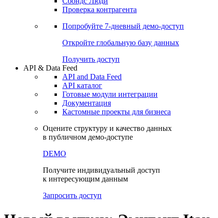
Сохраненные запросы
Виджеты акций и облигаций
Чат
Сбондс Люди
Проверка контрагента
Попробуйте
7-дневный
демо-доступ
Откройте глобальную базу данных
Получить доступ
API & Data Feed
API and Data Feed
API каталог
Готовые модули интеграции
Документация
Кастомные проекты для бизнеса
Оцените структуру и качество данных
в публичном демо-доступе
DEMO
Получите индивидуальный доступ
к интересующим данным