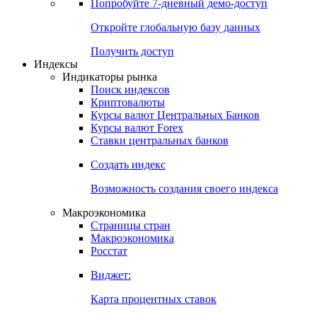
Попробуйте
7-дневный
демо-доступ
Откройте глобальную базу данных
Получить доступ
Индексы
Индикаторы рынка
Поиск индексов
Криптовалюты
Курсы валют Центральных Банков
Курсы валют Forex
Ставки центральных банков
Создать индекс
Возможность создания своего индекса
Макроэкономика
Страницы стран
Макроэкономика
Росстат
Виджет:
Карта процентных ставок