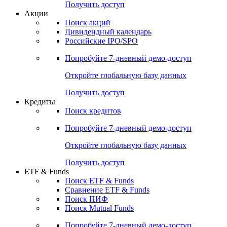
Получить доступ
Акции
Поиск акций
Дивидендный календарь
Российские IPO/SPO
Попробуйте
7-дневный
демо-доступ
Откройте глобальную базу данных
Получить доступ
Кредиты
Поиск кредитов
Попробуйте
7-дневный
демо-доступ
Откройте глобальную базу данных
Получить доступ
ETF & Funds
Поиск ETF & Funds
Сравнение ETF & Funds
Поиск ПИФ
Поиск Mutual Funds
Попробуйте
7-дневный
демо-доступ