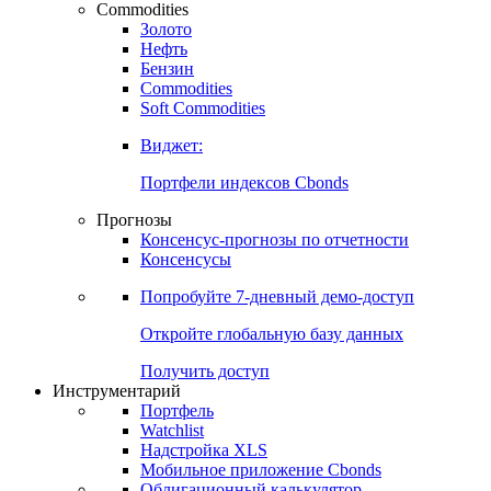
Commodities
Золото
Нефть
Бензин
Commodities
Soft Commodities
Виджет:
Портфели индексов Cbonds
Прогнозы
Консенсус-прогнозы по отчетности
Консенсусы
Попробуйте
7-дневный
демо-доступ
Откройте глобальную базу данных
Получить доступ
Инструментарий
Портфель
Watchlist
Надстройка XLS
Мобильное приложение Cbonds
Облигационный калькулятор