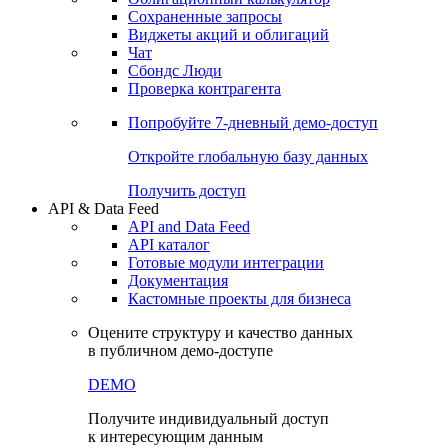
Сохраненные запросы
Виджеты акций и облигаций
Чат
Сбондс Люди
Проверка контрагента
Попробуйте
7-дневный
демо-доступ
Откройте глобальную базу данных
Получить доступ
API & Data Feed
API and Data Feed
API каталог
Готовые модули интеграции
Документация
Кастомные проекты для бизнеса
Оцените структуру и качество данных
в публичном демо-доступе
DEMO
Получите индивидуальный доступ
к интересующим данным