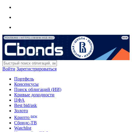
РЕКЛАМА • HTTPS://WWW.HSE.RU/
Войти
Зарегистрироваться
Портфель
Консенсусы
Поиск облигаций (ИИ)
Кривые доходности
ЦФА
Best bid/ask
Золото
new
Крипто
Сбондс-ТВ
Watchlist