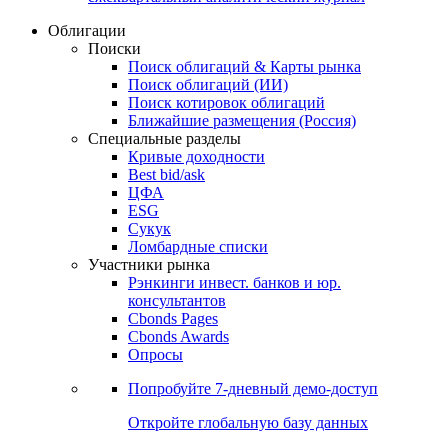
Облигации
Поиски
Поиск облигаций & Карты рынка
Поиск облигаций (ИИ)
Поиск котировок облигаций
Ближайшие размещения (Россия)
Специальные разделы
Кривые доходности
Best bid/ask
ЦФА
ESG
Сукук
Ломбардные списки
Участники рынка
Рэнкинги инвест. банков и юр.
консультантов
Cbonds Pages
Cbonds Awards
Опросы
Попробуйте
7-дневный
демо-доступ
Откройте глобальную базу данных