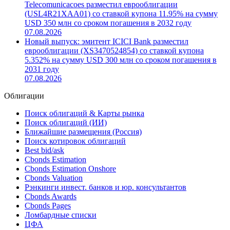
Telecomunicacoes разместил еврооблигации
(USL4R21XAA01) со ставкой купона 11.95% на сумму
USD 350 млн со сроком погашения в 2032 году
07.08.2026
Новый выпуск: эмитент ICICI Bank разместил
еврооблигации (XS3470524854) со ставкой купона
5.352% на сумму USD 300 млн со сроком погашения в
2031 году
07.08.2026
Облигации
Поиск облигаций & Карты рынка
Поиск облигаций (ИИ)
Ближайшие размещения (Россия)
Поиск котировок облигаций
Best bid/ask
Cbonds Estimation
Cbonds Estimation Onshore
Cbonds Valuation
Рэнкинги инвест. банков и юр. консультантов
Cbonds Awards
Cbonds Pages
Ломбардные списки
ЦФА