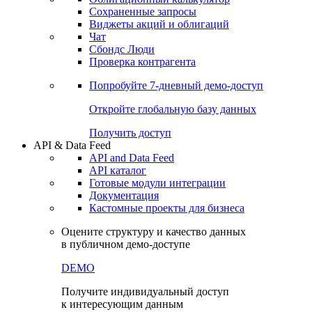
Сохраненные запросы
Виджеты акций и облигаций
Чат
Сбондс Люди
Проверка контрагента
Попробуйте
7-дневный
демо-доступ
Откройте глобальную базу данных
Получить доступ
API & Data Feed
API and Data Feed
API каталог
Готовые модули интеграции
Документация
Кастомные проекты для бизнеса
Оцените структуру и качество данных
в публичном демо-доступе
DEMO
Получите индивидуальный доступ
к интересующим данным