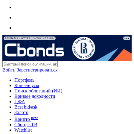
РЕКЛАМА • HTTPS://WWW.HSE.RU/
Войти
Зарегистрироваться
Портфель
Консенсусы
Поиск облигаций (ИИ)
Кривые доходности
ЦФА
Best bid/ask
Золото
new
Крипто
Сбондс-ТВ
Watchlist