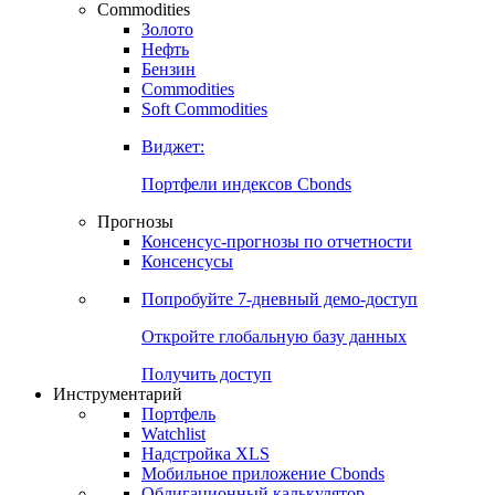
Commodities
Золото
Нефть
Бензин
Commodities
Soft Commodities
Виджет:
Портфели индексов Cbonds
Прогнозы
Консенсус-прогнозы по отчетности
Консенсусы
Попробуйте
7-дневный
демо-доступ
Откройте глобальную базу данных
Получить доступ
Инструментарий
Портфель
Watchlist
Надстройка XLS
Мобильное приложение Cbonds
Облигационный калькулятор