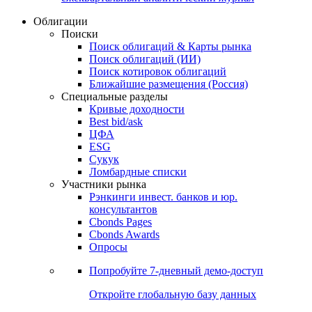
Облигации
Поиски
Поиск облигаций & Карты рынка
Поиск облигаций (ИИ)
Поиск котировок облигаций
Ближайшие размещения (Россия)
Специальные разделы
Кривые доходности
Best bid/ask
ЦФА
ESG
Сукук
Ломбардные списки
Участники рынка
Рэнкинги инвест. банков и юр.
консультантов
Cbonds Pages
Cbonds Awards
Опросы
Попробуйте
7-дневный
демо-доступ
Откройте глобальную базу данных