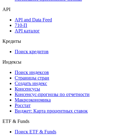
API
API and Data Feed
710-П
API каталог
Кредиты
Поиск кредитов
Индексы
Поиск индексов
Страницы стран
Создать индекс
Консенсусы
Консенсус-прогнозы по отчетности
Макроэкономика
Росстат
Виджет: Карта процентных ставок
ETF & Funds
Поиск ETF & Funds