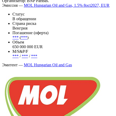
Организатор: BNP Paribas.
Эмиссия —
MOL Hungarian Oil and Gas, 1.5% 8oct2027, EUR
Статус
В обращении
Страна риска
Венгрия
Погашение (оферта)
***
(
***
)
Объем
650 000 000 EUR
М/S&P/F
***
/
***
/
***
Эмитент —
MOL Hungarian Oil and Gas