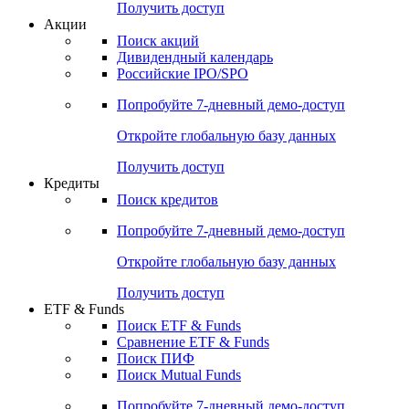
Получить доступ
Акции
Поиск акций
Дивидендный календарь
Российские IPO/SPO
Попробуйте
7-дневный
демо-доступ
Откройте глобальную базу данных
Получить доступ
Кредиты
Поиск кредитов
Попробуйте
7-дневный
демо-доступ
Откройте глобальную базу данных
Получить доступ
ETF & Funds
Поиск ETF & Funds
Сравнение ETF & Funds
Поиск ПИФ
Поиск Mutual Funds
Попробуйте
7-дневный
демо-доступ