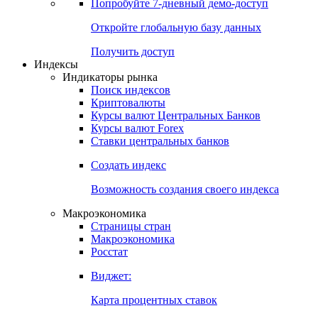
Попробуйте
7-дневный
демо-доступ
Откройте глобальную базу данных
Получить доступ
Индексы
Индикаторы рынка
Поиск индексов
Криптовалюты
Курсы валют Центральных Банков
Курсы валют Forex
Ставки центральных банков
Создать индекс
Возможность создания своего индекса
Макроэкономика
Страницы стран
Макроэкономика
Росстат
Виджет:
Карта процентных ставок