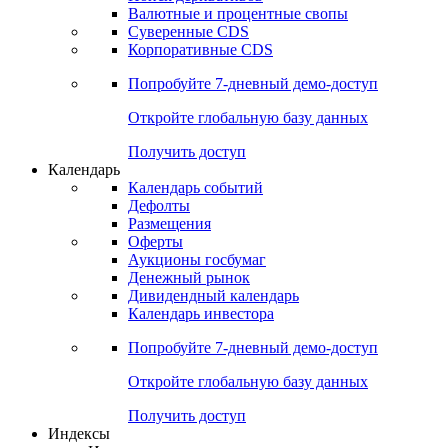
Валютные и процентные свопы
Суверенные CDS
Корпоративные CDS
Попробуйте
7-дневный
демо-доступ
Откройте глобальную базу данных
Получить доступ
Календарь
Календарь событий
Дефолты
Размещения
Оферты
Аукционы госбумаг
Денежный рынок
Дивидендный календарь
Календарь инвестора
Попробуйте
7-дневный
демо-доступ
Откройте глобальную базу данных
Получить доступ
Индексы