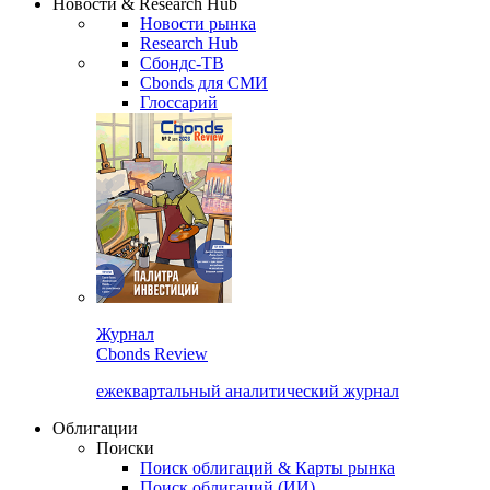
Новости & Research Hub
Новости рынка
Research Hub
Сбондс-ТВ
Cbonds для СМИ
Глоссарий
Журнал
Cbonds Review
ежеквартальный аналитический журнал
Облигации
Поиски
Поиск облигаций & Карты рынка
Поиск облигаций (ИИ)