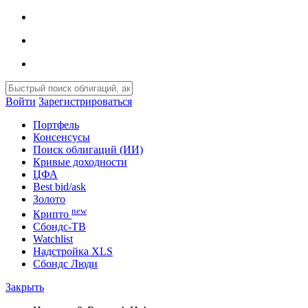
Войти
Зарегистрироваться
Портфель
Консенсусы
Поиск облигаций (ИИ)
Кривые доходности
ЦФА
Best bid/ask
Золото
new
Крипто
Сбондс-ТВ
Watchlist
Надстройка XLS
Сбондс Люди
Закрыть