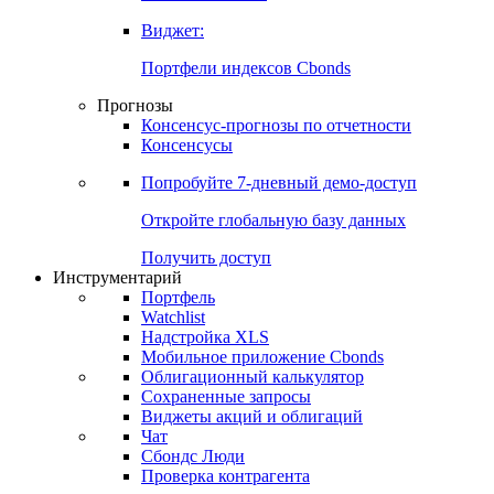
Виджет:
Портфели индексов Cbonds
Прогнозы
Консенсус-прогнозы по отчетности
Консенсусы
Попробуйте
7-дневный
демо-доступ
Откройте глобальную базу данных
Получить доступ
Инструментарий
Портфель
Watchlist
Надстройка XLS
Мобильное приложение Cbonds
Облигационный калькулятор
Сохраненные запросы
Виджеты акций и облигаций
Чат
Сбондс Люди
Проверка контрагента