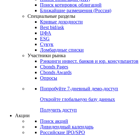
Поиск котировок облигаций
Ближайшие размещения (Россия)
Специальные разделы
Кривые доходности
Best bid/ask
ЦФА
ESG
Сукук
Ломбардные списки
Участники рынка
Рэнкинги инвест. банков и юр. консультантов
Cbonds Pages
Cbonds Awards
Опросы
Попробуйте
7-дневный
демо-доступ
Откройте глобальную базу данных
Получить доступ
Акции
Поиск акций
Дивидендный календарь
Российские IPO/SPO