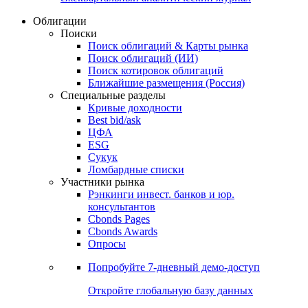
Облигации
Поиски
Поиск облигаций & Карты рынка
Поиск облигаций (ИИ)
Поиск котировок облигаций
Ближайшие размещения (Россия)
Специальные разделы
Кривые доходности
Best bid/ask
ЦФА
ESG
Сукук
Ломбардные списки
Участники рынка
Рэнкинги инвест. банков и юр.
консультантов
Cbonds Pages
Cbonds Awards
Опросы
Попробуйте
7-дневный
демо-доступ
Откройте глобальную базу данных