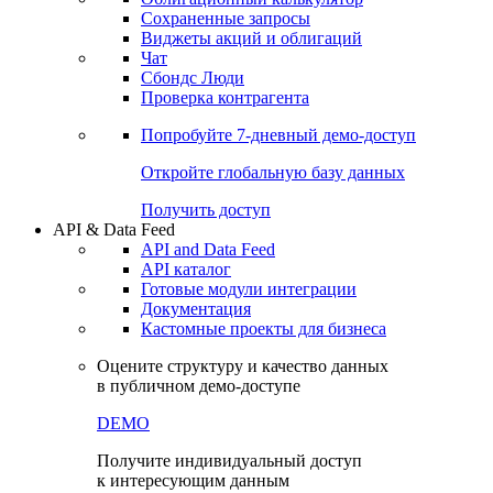
Сохраненные запросы
Виджеты акций и облигаций
Чат
Сбондс Люди
Проверка контрагента
Попробуйте
7-дневный
демо-доступ
Откройте глобальную базу данных
Получить доступ
API & Data Feed
API and Data Feed
API каталог
Готовые модули интеграции
Документация
Кастомные проекты для бизнеса
Оцените структуру и качество данных
в публичном демо-доступе
DEMO
Получите индивидуальный доступ
к интересующим данным