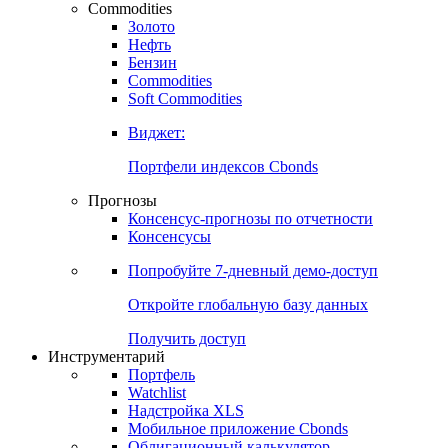
Commodities
Золото
Нефть
Бензин
Commodities
Soft Commodities
Виджет:
Портфели индексов Cbonds
Прогнозы
Консенсус-прогнозы по отчетности
Консенсусы
Попробуйте
7-дневный
демо-доступ
Откройте глобальную базу данных
Получить доступ
Инструментарий
Портфель
Watchlist
Надстройка XLS
Мобильное приложение Cbonds
Облигационный калькулятор