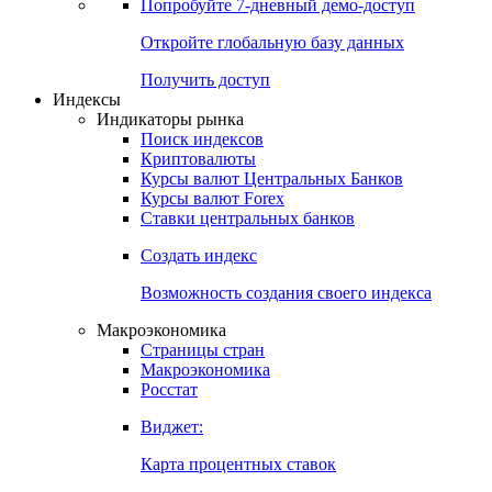
Попробуйте
7-дневный
демо-доступ
Откройте глобальную базу данных
Получить доступ
Индексы
Индикаторы рынка
Поиск индексов
Криптовалюты
Курсы валют Центральных Банков
Курсы валют Forex
Ставки центральных банков
Создать индекс
Возможность создания своего индекса
Макроэкономика
Страницы стран
Макроэкономика
Росстат
Виджет:
Карта процентных ставок