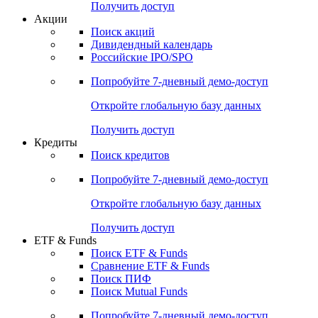
Получить доступ
Акции
Поиск акций
Дивидендный календарь
Российские IPO/SPO
Попробуйте
7-дневный
демо-доступ
Откройте глобальную базу данных
Получить доступ
Кредиты
Поиск кредитов
Попробуйте
7-дневный
демо-доступ
Откройте глобальную базу данных
Получить доступ
ETF & Funds
Поиск ETF & Funds
Сравнение ETF & Funds
Поиск ПИФ
Поиск Mutual Funds
Попробуйте
7-дневный
демо-доступ