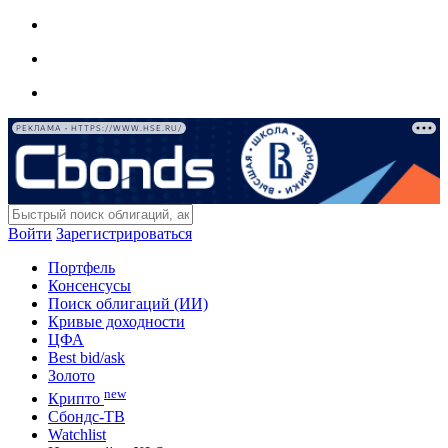
РЕКЛАМА • HTTPS://WWW.HSE.RU/
Войти
Зарегистрироваться
Портфель
Консенсусы
Поиск облигаций (ИИ)
Кривые доходности
ЦФА
Best bid/ask
Золото
new
Крипто
Сбондс-ТВ
Watchlist