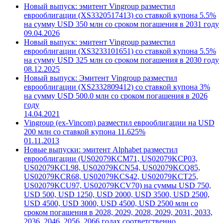
Новый выпуск: эмитент Vingroup разместил
еврооблигации (XS3320517413) со ставкой купона 5.5%
на сумму USD 350 млн со сроком погашения в 2031 году
09.04.2026
Новый выпуск: эмитент Vingroup разместил
еврооблигации (XS3233101651) со ставкой купона 5.5%
на сумму USD 325 млн со сроком погашения в 2030 году
08.12.2025
Новый выпуск: Эмитент Vingroup разместил
еврооблигации (XS2332809412) со ставкой купона 3%
на сумму USD 500.0 млн со сроком погашения в 2026
году
14.04.2021
Vingroup (ex-Vincom) разместил еврооблигации на USD
200 млн со ставкой купона 11.625%
01.11.2013
Новые выпуски: эмитент Alphabet разместил
еврооблигации (US02079KCM71, US02079KCP03,
US02079KCL98, US02079KCN54, US02079KCQ85,
US02079KCR68, US02079KCS42, US02079KCT25,
US02079KCU97, US02079KCV70) на суммы USD 750,
USD 500, USD 1250, USD 2000, USD 3500, USD 2500,
USD 4500, USD 3000, USD 4500, USD 2500 млн со
сроком погашения в 2028, 2029, 2028, 2029, 2031, 2033,
2036, 2046, 2056, 2066 годах соответственно.