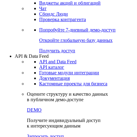
Виджеты акций и облигаций
Чат
Сбондс Люди
Проверка контрагента
Попробуйте
7-дневный
демо-доступ
Откройте глобальную базу данных
Получить доступ
API & Data Feed
API and Data Feed
API каталог
Готовые модули интеграции
Документация
Кастомные проекты для бизнеса
Оцените структуру и качество данных
в публичном демо-доступе
DEMO
Получите индивидуальный доступ
к интересующим данным
Запросить доступ