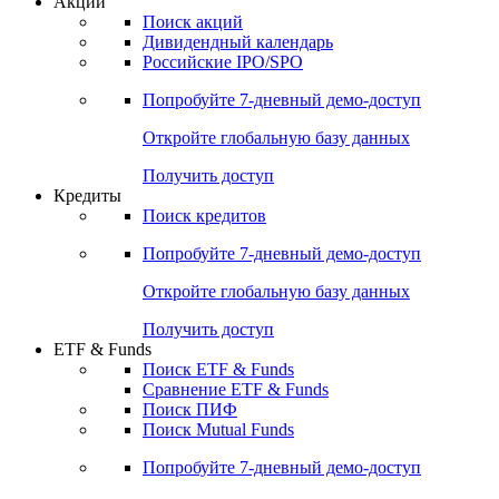
Акции
Поиск акций
Дивидендный календарь
Российские IPO/SPO
Попробуйте
7-дневный
демо-доступ
Откройте глобальную базу данных
Получить доступ
Кредиты
Поиск кредитов
Попробуйте
7-дневный
демо-доступ
Откройте глобальную базу данных
Получить доступ
ETF & Funds
Поиск ETF & Funds
Сравнение ETF & Funds
Поиск ПИФ
Поиск Mutual Funds
Попробуйте
7-дневный
демо-доступ