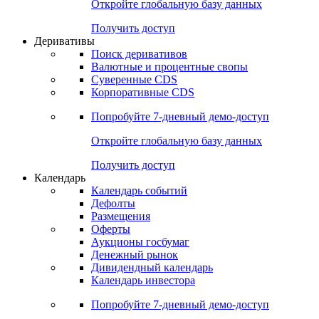
Откройте глобальную базу данных
Получить доступ
Деривативы
Поиск деривативов
Валютные и процентные свопы
Суверенные CDS
Корпоративные CDS
Попробуйте
7-дневный
демо-доступ
Откройте глобальную базу данных
Получить доступ
Календарь
Календарь событий
Дефолты
Размещения
Оферты
Аукционы госбумаг
Денежный рынок
Дивидендный календарь
Календарь инвестора
Попробуйте
7-дневный
демо-доступ