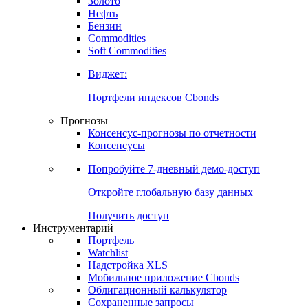
Золото
Нефть
Бензин
Commodities
Soft Commodities
Виджет:
Портфели индексов Cbonds
Прогнозы
Консенсус-прогнозы по отчетности
Консенсусы
Попробуйте
7-дневный
демо-доступ
Откройте глобальную базу данных
Получить доступ
Инструментарий
Портфель
Watchlist
Надстройка XLS
Мобильное приложение Cbonds
Облигационный калькулятор
Сохраненные запросы