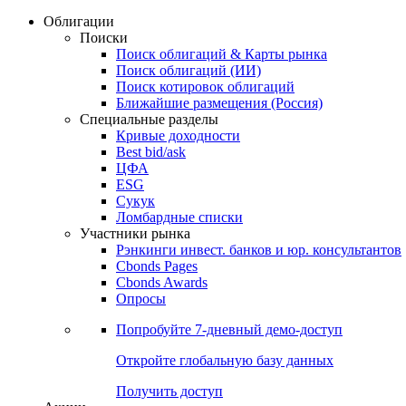
Облигации
Поиски
Поиск облигаций & Карты рынка
Поиск облигаций (ИИ)
Поиск котировок облигаций
Ближайшие размещения (Россия)
Специальные разделы
Кривые доходности
Best bid/ask
ЦФА
ESG
Сукук
Ломбардные списки
Участники рынка
Рэнкинги инвест. банков и юр. консультантов
Cbonds Pages
Cbonds Awards
Опросы
Попробуйте
7-дневный
демо-доступ
Откройте глобальную базу данных
Получить доступ