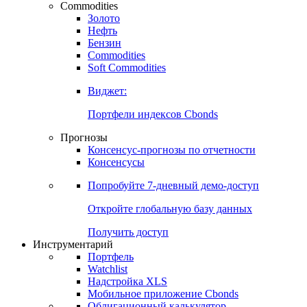
Commodities
Золото
Нефть
Бензин
Commodities
Soft Commodities
Виджет:
Портфели индексов Cbonds
Прогнозы
Консенсус-прогнозы по отчетности
Консенсусы
Попробуйте
7-дневный
демо-доступ
Откройте глобальную базу данных
Получить доступ
Инструментарий
Портфель
Watchlist
Надстройка XLS
Мобильное приложение Cbonds
Облигационный калькулятор