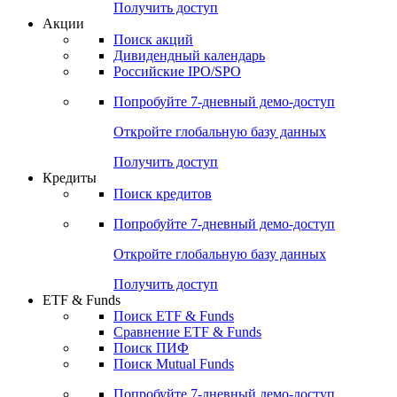
Получить доступ
Акции
Поиск акций
Дивидендный календарь
Российские IPO/SPO
Попробуйте
7-дневный
демо-доступ
Откройте глобальную базу данных
Получить доступ
Кредиты
Поиск кредитов
Попробуйте
7-дневный
демо-доступ
Откройте глобальную базу данных
Получить доступ
ETF & Funds
Поиск ETF & Funds
Сравнение ETF & Funds
Поиск ПИФ
Поиск Mutual Funds
Попробуйте
7-дневный
демо-доступ