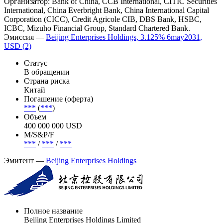
Организатор: Bank of China, CCB International, CITIC Securities
International, China Everbright Bank, China International Capital
Corporation (CICC), Credit Agricole CIB, DBS Bank, HSBC,
ICBC, Mizuho Financial Group, Standard Chartered Bank.
Эмиссия —
Beijing Enterprises Holdings, 3.125% 6may2031,
USD (2)
Статус
В обращении
Страна риска
Китай
Погашение (оферта)
***
(
***
)
Объем
400 000 000 USD
М/S&P/F
***
/
***
/
***
Эмитент —
Beijing Enterprises Holdings
Полное название
Beijing Enterprises Holdings Limited