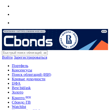
РЕКЛАМА • HTTPS://WWW.HSE.RU/
Войти
Зарегистрироваться
Портфель
Консенсусы
Поиск облигаций (ИИ)
Кривые доходности
ЦФА
Best bid/ask
Золото
new
Крипто
Сбондс-ТВ
Watchlist