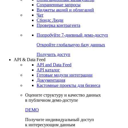
Сохраненные запросы
Виджеты акций и облигаций
Чат
Сбондс Люди
Проверка контрагента
Попробуйте
7-дневный
демо-доступ
Откройте глобальную базу данных
Получить доступ
API & Data Feed
API and Data Feed
API каталог
Готовые модули интеграции
Документация
Кастомные проекты для бизнеса
Оцените структуру и качество данных
в публичном демо-доступе
DEMO
Получите индивидуальный доступ
к интересующим данным