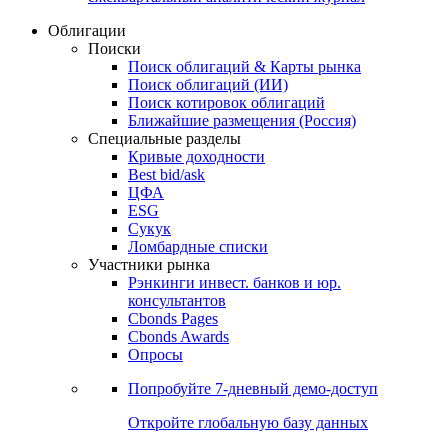
Облигации
Поиски
Поиск облигаций & Карты рынка
Поиск облигаций (ИИ)
Поиск котировок облигаций
Ближайшие размещения (Россия)
Специальные разделы
Кривые доходности
Best bid/ask
ЦФА
ESG
Сукук
Ломбардные списки
Участники рынка
Рэнкинги инвест. банков и юр.
консультантов
Cbonds Pages
Cbonds Awards
Опросы
Попробуйте
7-дневный
демо-доступ
Откройте глобальную базу данных