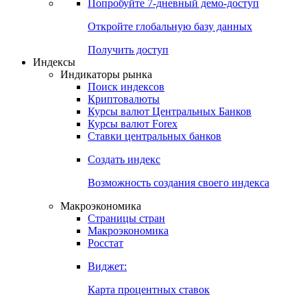
Попробуйте
7-дневный
демо-доступ
Откройте глобальную базу данных
Получить доступ
Индексы
Индикаторы рынка
Поиск индексов
Криптовалюты
Курсы валют Центральных Банков
Курсы валют Forex
Ставки центральных банков
Создать индекс
Возможность создания своего индекса
Макроэкономика
Страницы стран
Макроэкономика
Росстат
Виджет:
Карта процентных ставок