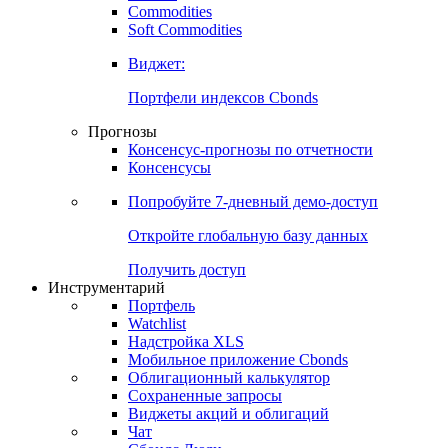
Commodities
Золото
Нефть
Бензин
Commodities
Soft Commodities
Виджет:
Портфели индексов Cbonds
Прогнозы
Консенсус-прогнозы по отчетности
Консенсусы
Попробуйте
7-дневный
демо-доступ
Откройте глобальную базу данных
Получить доступ
Инструментарий
Портфель
Watchlist
Надстройка XLS
Мобильное приложение Cbonds
Облигационный калькулятор