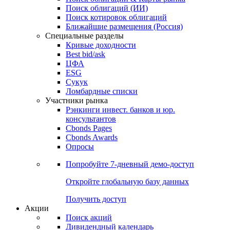
Облигации
Поиски
Поиск облигаций & Карты рынка
Поиск облигаций (ИИ)
Поиск котировок облигаций
Ближайшие размещения (Россия)
Специальные разделы
Кривые доходности
Best bid/ask
ЦФА
ESG
Сукук
Ломбардные списки
Участники рынка
Рэнкинги инвест. банков и юр.
консультантов
Cbonds Pages
Cbonds Awards
Опросы
Попробуйте
7-дневный
демо-доступ
Откройте глобальную базу данных