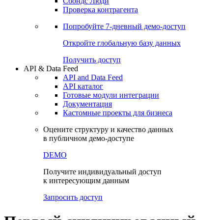
Сохраненные запросы
Виджеты акций и облигаций
Чат
Сбондс Люди
Проверка контрагента
Попробуйте
7-дневный
демо-доступ
Откройте глобальную базу данных
Получить доступ
API & Data Feed
API and Data Feed
API каталог
Готовые модули интеграции
Документация
Кастомные проекты для бизнеса
Оцените структуру и качество данных
в публичном демо-доступе
DEMO
Получите индивидуальный доступ
к интересующим данным