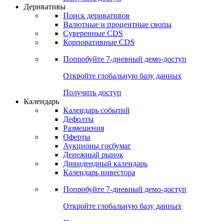
Откройте глобальную базу данных
Получить доступ
Деривативы
Поиск деривативов
Валютные и процентные свопы
Суверенные CDS
Корпоративные CDS
Попробуйте
7-дневный
демо-доступ
Откройте глобальную базу данных
Получить доступ
Календарь
Календарь событий
Дефолты
Размещения
Оферты
Аукционы госбумаг
Денежный рынок
Дивидендный календарь
Календарь инвестора