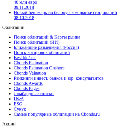
Белагропромбанк привлек 50 млн евро от Европейского
инвестиционного банка
21.11.2018
Белагропромбанк привлек синдицированный кредит на
40 млн евро
09.11.2018
Новый бенчмарк на белорусском рынке синдикаций
08.10.2018
Облигации
Поиск облигаций & Карты рынка
Поиск облигаций (ИИ)
Ближайшие размещения (Россия)
Поиск котировок облигаций
Best bid/ask
Cbonds Estimation
Cbonds Estimation Onshore
Cbonds Valuation
Рэнкинги инвест. банков и юр. консультантов
Cbonds Awards
Cbonds Pages
Ломбардные списки
ЦФА
ESG