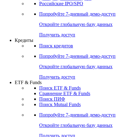
Получить доступ
Акции
Поиск акций
Дивидендный календарь
Российские IPO/SPO
Попробуйте
7-дневный
демо-доступ
Откройте глобальную базу данных
Получить доступ
Кредиты
Поиск кредитов
Попробуйте
7-дневный
демо-доступ
Откройте глобальную базу данных
Получить доступ
ETF & Funds
Поиск ETF & Funds
Сравнение ETF & Funds
Поиск ПИФ
Поиск Mutual Funds
Попробуйте
7-дневный
демо-доступ