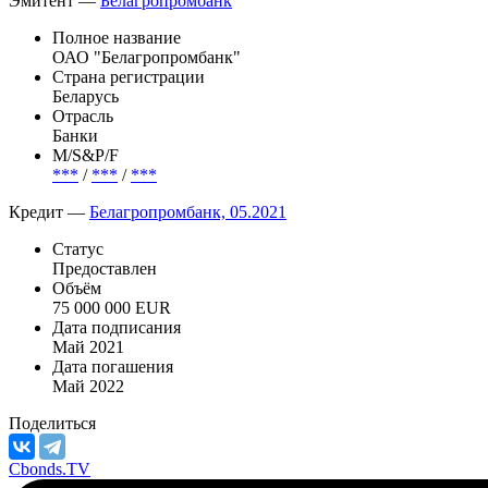
году на белорусском рынке, и ее успешная реализация будет
содействовать организации новых сделок на рынках
долгового капитала другими белорусскими заемщиками.
Эмитент —
Белагропромбанк
Полное название
ОАО "Белагропромбанк"
Страна регистрации
Беларусь
Отрасль
Банки
М/S&P/F
***
/
***
/
***
Кредит —
Белагропромбанк, 05.2021
Статус
Предоставлен
Объём
75 000 000 EUR
Дата подписания
Май 2021
Дата погашения
Май 2022