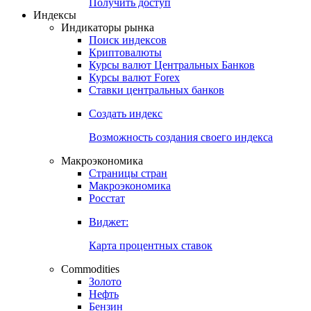
Попробуйте
7-дневный
демо-доступ
Откройте глобальную базу данных
Получить доступ
Индексы
Индикаторы рынка
Поиск индексов
Криптовалюты
Курсы валют Центральных Банков
Курсы валют Forex
Ставки центральных банков
Создать индекс
Возможность создания своего индекса
Макроэкономика
Страницы стран
Макроэкономика
Росстат
Виджет:
Карта процентных ставок