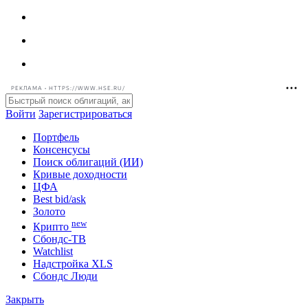
РЕКЛАМА • HTTPS://WWW.HSE.RU/
Войти
Зарегистрироваться
Портфель
Консенсусы
Поиск облигаций (ИИ)
Кривые доходности
ЦФА
Best bid/ask
Золото
new
Крипто
Сбондс-ТВ
Watchlist