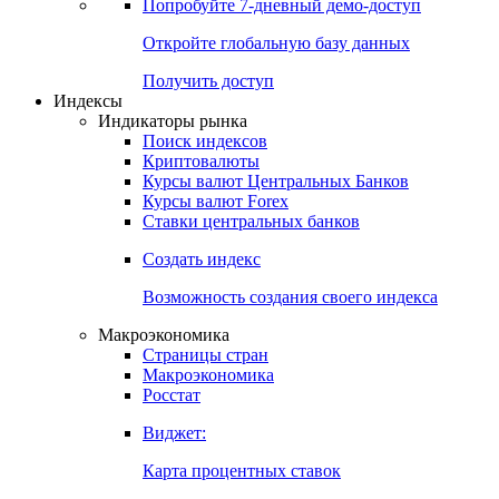
Попробуйте
7-дневный
демо-доступ
Откройте глобальную базу данных
Получить доступ
Индексы
Индикаторы рынка
Поиск индексов
Криптовалюты
Курсы валют Центральных Банков
Курсы валют Forex
Ставки центральных банков
Создать индекс
Возможность создания своего индекса
Макроэкономика
Страницы стран
Макроэкономика
Росстат
Виджет:
Карта процентных ставок