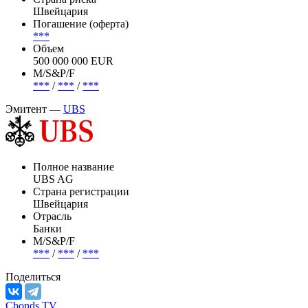
Швейцария
Погашение (оферта)
***
Объем
500 000 000 EUR
М/S&P/F
***
/
***
/
***
Эмитент —
UBS
Полное название
UBS AG
Страна регистрации
Швейцария
Отрасль
Банки
М/S&P/F
***
/
***
/
***
Поделиться
Cbonds.TV