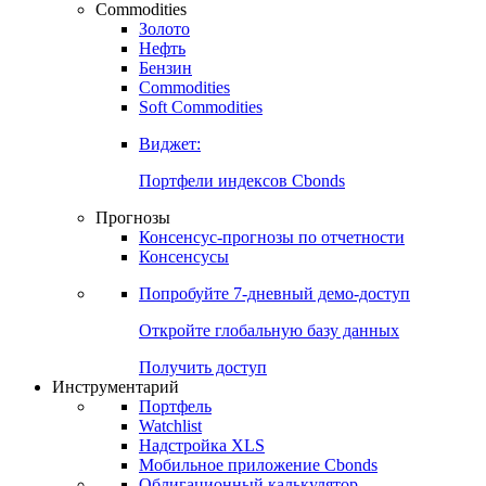
Commodities
Золото
Нефть
Бензин
Commodities
Soft Commodities
Виджет:
Портфели индексов Cbonds
Прогнозы
Консенсус-прогнозы по отчетности
Консенсусы
Попробуйте
7-дневный
демо-доступ
Откройте глобальную базу данных
Получить доступ
Инструментарий
Портфель
Watchlist
Надстройка XLS
Мобильное приложение Cbonds
Облигационный калькулятор