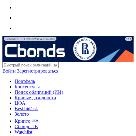
РЕКЛАМА • HTTPS://WWW.HSE.RU/
Войти
Зарегистрироваться
Портфель
Консенсусы
Поиск облигаций (ИИ)
Кривые доходности
ЦФА
Best bid/ask
Золото
new
Крипто
Сбондс-ТВ
Watchlist