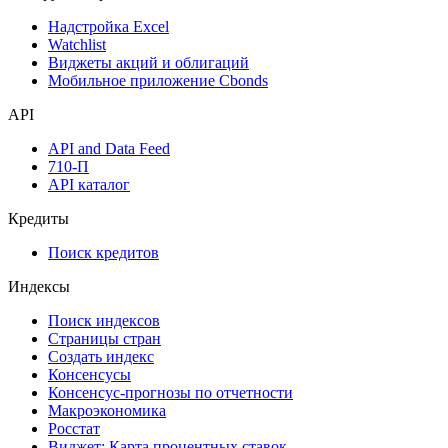
Надстройка Excel
Watchlist
Виджеты акций и облигаций
Мобильное приложение Cbonds
API
API and Data Feed
710-П
API каталог
Кредиты
Поиск кредитов
Индексы
Поиск индексов
Страницы стран
Создать индекс
Консенсусы
Консенсус-прогнозы по отчетности
Макроэкономика
Росстат
Виджет: Карта процентных ставок