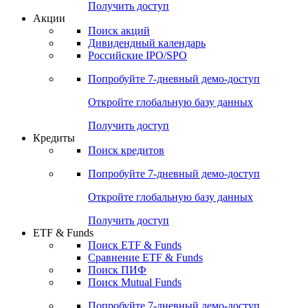
Получить доступ
Акции
Поиск акций
Дивидендный календарь
Российские IPO/SPO
Попробуйте
7-дневный
демо-доступ
Откройте глобальную базу данных
Получить доступ
Кредиты
Поиск кредитов
Попробуйте
7-дневный
демо-доступ
Откройте глобальную базу данных
Получить доступ
ETF & Funds
Поиск ETF & Funds
Сравнение ETF & Funds
Поиск ПИФ
Поиск Mutual Funds
Попробуйте
7-дневный
демо-доступ