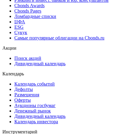
Рэнкинги инвест. банков и юр. консультантов
Cbonds Awards
Cbonds Pages
Ломбардные списки
ЦФА
ESG
Сукук
Самые популярные облигации на Cbonds.ru
Акции
Поиск акций
Дивидендный календарь
Календарь
Календарь событий
Дефолты
Размещения
Оферты
Аукционы госбумаг
Денежный рынок
Дивидендный календарь
Календарь инвестора
Инструментарий