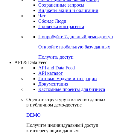
Сохраненные запросы
Виджеты акций и облигаций
Чат
Сбондс Люди
Проверка контрагента
Попробуйте
7-дневный
демо-доступ
Откройте глобальную базу данных
Получить доступ
API & Data Feed
API and Data Feed
API каталог
Готовые модули интеграции
Документация
Кастомные проекты для бизнеса
Оцените структуру и качество данных
в публичном демо-доступе
DEMO
Получите индивидуальный доступ
к интересующим данным