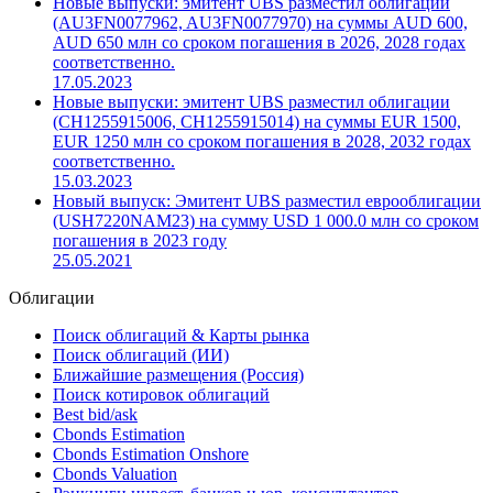
Новые выпуски: эмитент UBS разместил облигации
(AU3FN0077962, AU3FN0077970) на суммы AUD 600,
AUD 650 млн со сроком погашения в 2026, 2028 годах
соответственно.
17.05.2023
Новые выпуски: эмитент UBS разместил облигации
(CH1255915006, CH1255915014) на суммы EUR 1500,
EUR 1250 млн со сроком погашения в 2028, 2032 годах
соответственно.
15.03.2023
Новый выпуск: Эмитент UBS разместил еврооблигации
(USH7220NAM23) на сумму USD 1 000.0 млн со сроком
погашения в 2023 году
25.05.2021
Облигации
Поиск облигаций & Карты рынка
Поиск облигаций (ИИ)
Ближайшие размещения (Россия)
Поиск котировок облигаций
Best bid/ask
Cbonds Estimation
Cbonds Estimation Onshore
Cbonds Valuation