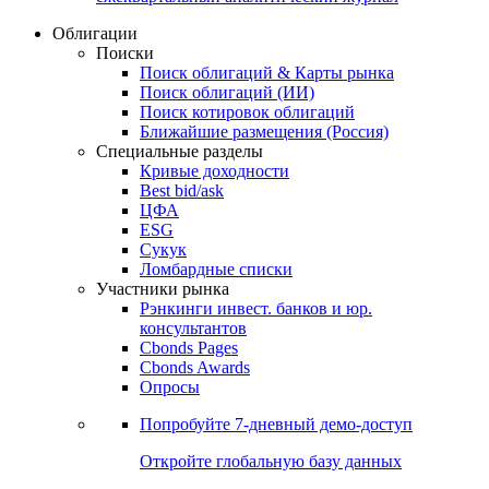
Облигации
Поиски
Поиск облигаций & Карты рынка
Поиск облигаций (ИИ)
Поиск котировок облигаций
Ближайшие размещения (Россия)
Специальные разделы
Кривые доходности
Best bid/ask
ЦФА
ESG
Сукук
Ломбардные списки
Участники рынка
Рэнкинги инвест. банков и юр.
консультантов
Cbonds Pages
Cbonds Awards
Опросы
Попробуйте
7-дневный
демо-доступ
Откройте глобальную базу данных