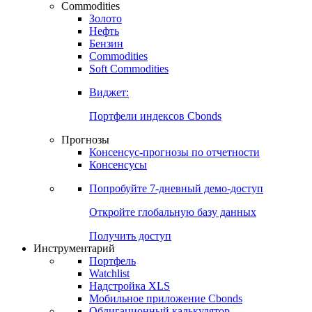
Commodities
Золото
Нефть
Бензин
Commodities
Soft Commodities
Виджет:
Портфели индексов Cbonds
Прогнозы
Консенсус-прогнозы по отчетности
Консенсусы
Попробуйте
7-дневный
демо-доступ
Откройте глобальную базу данных
Получить доступ
Инструментарий
Портфель
Watchlist
Надстройка XLS
Мобильное приложение Cbonds
Облигационный калькулятор