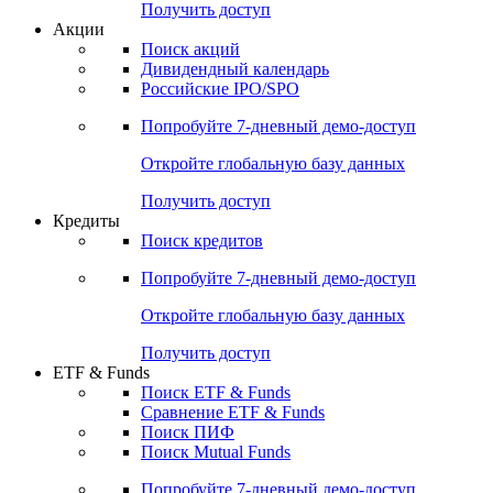
Получить доступ
Акции
Поиск акций
Дивидендный календарь
Российские IPO/SPO
Попробуйте
7-дневный
демо-доступ
Откройте глобальную базу данных
Получить доступ
Кредиты
Поиск кредитов
Попробуйте
7-дневный
демо-доступ
Откройте глобальную базу данных
Получить доступ
ETF & Funds
Поиск ETF & Funds
Сравнение ETF & Funds
Поиск ПИФ
Поиск Mutual Funds
Попробуйте
7-дневный
демо-доступ