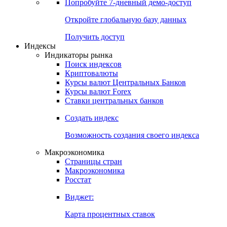
Попробуйте
7-дневный
демо-доступ
Откройте глобальную базу данных
Получить доступ
Индексы
Индикаторы рынка
Поиск индексов
Криптовалюты
Курсы валют Центральных Банков
Курсы валют Forex
Ставки центральных банков
Создать индекс
Возможность создания своего индекса
Макроэкономика
Страницы стран
Макроэкономика
Росстат
Виджет:
Карта процентных ставок