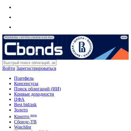
РЕКЛАМА • HTTPS://WWW.HSE.RU/
Войти
Зарегистрироваться
Портфель
Консенсусы
Поиск облигаций (ИИ)
Кривые доходности
ЦФА
Best bid/ask
Золото
new
Крипто
Сбондс-ТВ
Watchlist