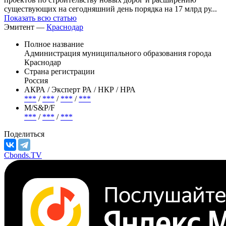
существующих на сегодняшний день порядка на 17 млрд ру...
Показать всю статью
Эмитент —
Краснодар
Полное название
Администрация муниципального образования города
Краснодар
Страна регистрации
Россия
АКРА / Эксперт РА / НКР / НРА
***
/
***
/
***
/
***
М/S&P/F
***
/
***
/
***
Поделиться
Cbonds.TV