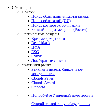
Облигации
Поиски
Поиск облигаций & Карты рынка
Поиск облигаций (ИИ)
Поиск котировок облигаций
Ближайшие размещения (Россия)
Специальные разделы
Кривые доходности
Best bid/ask
ЦФА
ESG
Сукук
Ломбардные списки
Участники рынка
Рэнкинги инвест. банков и юр.
консультантов
Cbonds Pages
Cbonds Awards
Опросы
Попробуйте
7-дневный
демо-доступ
Откройте глобальную базу данных