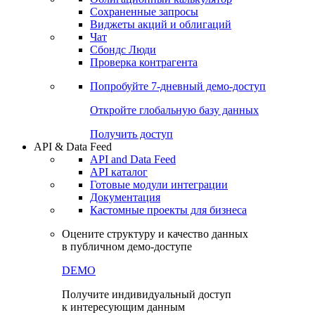
Сохраненные запросы
Виджеты акций и облигаций
Чат
Сбондс Люди
Проверка контрагента
Попробуйте
7-дневный
демо-доступ
Откройте глобальную базу данных
Получить доступ
API & Data Feed
API and Data Feed
API каталог
Готовые модули интеграции
Документация
Кастомные проекты для бизнеса
Оцените структуру и качество данных
в публичном демо-доступе
DEMO
Получите индивидуальный доступ
к интересующим данным