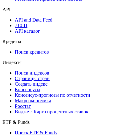
API
API and Data Feed
710-П
API каталог
Кредиты
Поиск кредитов
Индексы
Поиск индексов
Страницы стран
Создать индекс
Консенсусы
Консенсус-прогнозы по отчетности
Макроэкономика
Росстат
Виджет: Карта процентных ставок
ETF & Funds
Поиск ETF & Funds