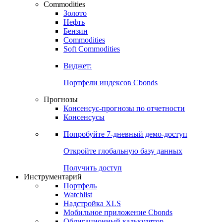
Commodities
Золото
Нефть
Бензин
Commodities
Soft Commodities
Виджет:
Портфели индексов Cbonds
Прогнозы
Консенсус-прогнозы по отчетности
Консенсусы
Попробуйте
7-дневный
демо-доступ
Откройте глобальную базу данных
Получить доступ
Инструментарий
Портфель
Watchlist
Надстройка XLS
Мобильное приложение Cbonds
Облигационный калькулятор