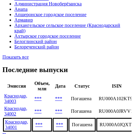
Администрация Новоберёзанска
Анапа
Апшеронское городское поселение
Армавир
Архангельское сельское поселение (Краснодарский
край)
Ахтырское городское поселение
Белоглинский район
Белореченский район
Показать все
Последние выпуски
Объем,
Эмиссия
Дата
Статус
ISIN
млн
Краснодар,
***
***
Погашена
RU000A102KT9
34003
Краснодар,
***
***
Погашена
RU000A0JRVV1
34002
Краснодар,
***
***
Погашена
RU000A0JQXT3
34001