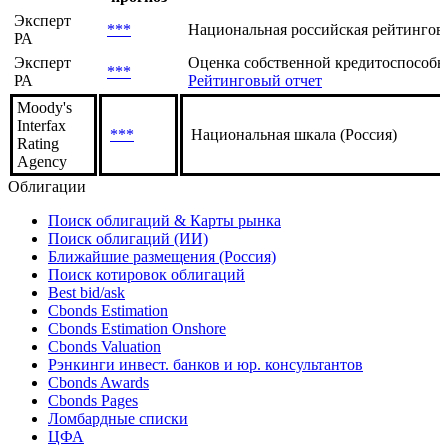
Эксперт
***
Национальная российская рейтингов
РА
Эксперт
Оценка собственной кредитоспособнос
***
РА
Рейтинговый отчет
Moody's
Interfax
***
Национальная шкала (Россия)
Rating
Agency
Облигации
Поиск облигаций & Карты рынка
Поиск облигаций (ИИ)
Ближайшие размещения (Россия)
Поиск котировок облигаций
Best bid/ask
Cbonds Estimation
Cbonds Estimation Onshore
Cbonds Valuation
Рэнкинги инвест. банков и юр. консультантов
Cbonds Awards
Cbonds Pages
Ломбардные списки
ЦФА