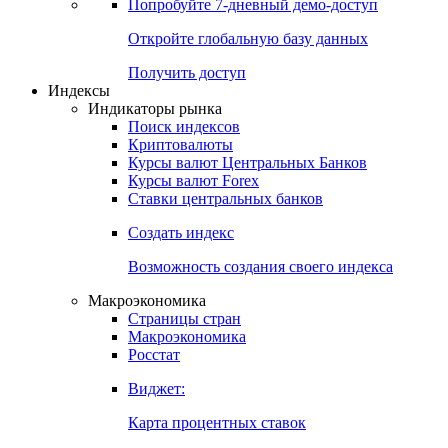
Попробуйте
7-дневный
демо-доступ
Откройте глобальную базу данных
Получить доступ
Индексы
Индикаторы рынка
Поиск индексов
Криптовалюты
Курсы валют Центральных Банков
Курсы валют Forex
Ставки центральных банков
Создать индекс
Возможность создания своего индекса
Макроэкономика
Страницы стран
Макроэкономика
Росстат
Виджет:
Карта процентных ставок