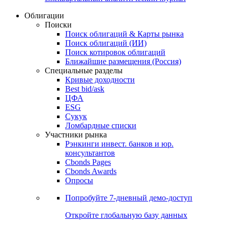
Облигации
Поиски
Поиск облигаций & Карты рынка
Поиск облигаций (ИИ)
Поиск котировок облигаций
Ближайшие размещения (Россия)
Специальные разделы
Кривые доходности
Best bid/ask
ЦФА
ESG
Сукук
Ломбардные списки
Участники рынка
Рэнкинги инвест. банков и юр.
консультантов
Cbonds Pages
Cbonds Awards
Опросы
Попробуйте
7-дневный
демо-доступ
Откройте глобальную базу данных