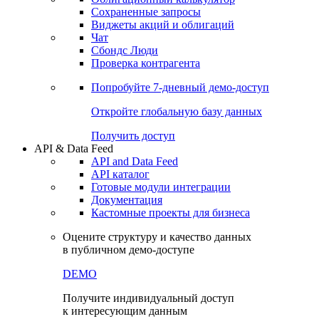
Сохраненные запросы
Виджеты акций и облигаций
Чат
Сбондс Люди
Проверка контрагента
Попробуйте
7-дневный
демо-доступ
Откройте глобальную базу данных
Получить доступ
API & Data Feed
API and Data Feed
API каталог
Готовые модули интеграции
Документация
Кастомные проекты для бизнеса
Оцените структуру и качество данных
в публичном демо-доступе
DEMO
Получите индивидуальный доступ
к интересующим данным