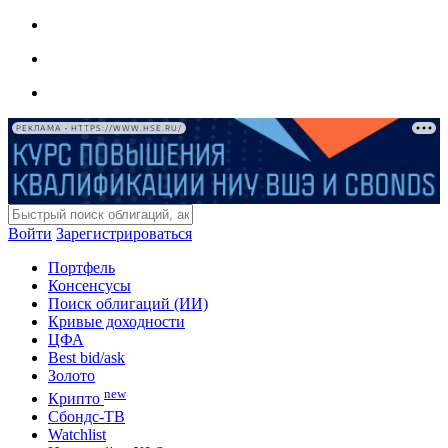
РЕКЛАМА • HTTPS://WWW.HSE.RU/
Войти
Зарегистрироваться
Портфель
Консенсусы
Поиск облигаций (ИИ)
Кривые доходности
ЦФА
Best bid/ask
Золото
new
Крипто
Сбондс-ТВ
Watchlist