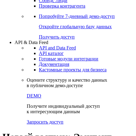
Сохраненные запросы
Виджеты акций и облигаций
Чат
Сбондс Люди
Проверка контрагента
Попробуйте
7-дневный
демо-доступ
Откройте глобальную базу данных
Получить доступ
API & Data Feed
API and Data Feed
API каталог
Готовые модули интеграции
Документация
Кастомные проекты для бизнеса
Оцените структуру и качество данных
в публичном демо-доступе
DEMO
Получите индивидуальный доступ
к интересующим данным