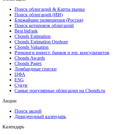
со сроком погашения в 2028 году
10.08.2026
Облигации
Поиск облигаций & Карты рынка
Поиск облигаций (ИИ)
Ближайшие размещения (Россия)
Поиск котировок облигаций
Best bid/ask
Cbonds Estimation
Cbonds Estimation Onshore
Cbonds Valuation
Рэнкинги инвест. банков и юр. консультантов
Cbonds Awards
Cbonds Pages
Ломбардные списки
ЦФА
ESG
Сукук
Самые популярные облигации на Cbonds.ru
Акции
Поиск акций