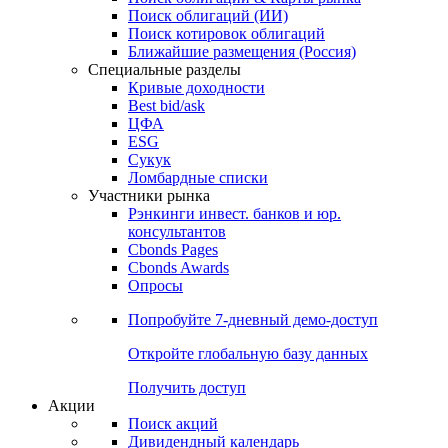
Облигации
Поиски
Поиск облигаций & Карты рынка
Поиск облигаций (ИИ)
Поиск котировок облигаций
Ближайшие размещения (Россия)
Специальные разделы
Кривые доходности
Best bid/ask
ЦФА
ESG
Сукук
Ломбардные списки
Участники рынка
Рэнкинги инвест. банков и юр.
консультантов
Cbonds Pages
Cbonds Awards
Опросы
Попробуйте
7-дневный
демо-доступ
Откройте глобальную базу данных