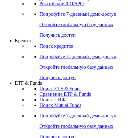
Получить доступ
Акции
Поиск акций
Дивидендный календарь
Российские IPO/SPO
Попробуйте
7-дневный
демо-доступ
Откройте глобальную базу данных
Получить доступ
Кредиты
Поиск кредитов
Попробуйте
7-дневный
демо-доступ
Откройте глобальную базу данных
Получить доступ
ETF & Funds
Поиск ETF & Funds
Сравнение ETF & Funds
Поиск ПИФ
Поиск Mutual Funds
Попробуйте
7-дневный
демо-доступ