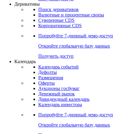
Откройте глобальную базу данных
Получить доступ
Деривативы
Поиск деривативов
Валютные и процентные свопы
Суверенные CDS
Корпоративные CDS
Попробуйте
7-дневный
демо-доступ
Откройте глобальную базу данных
Получить доступ
Календарь
Календарь событий
Дефолты
Размещения
Оферты
Аукционы госбумаг
Денежный рынок
Дивидендный календарь
Календарь инвестора