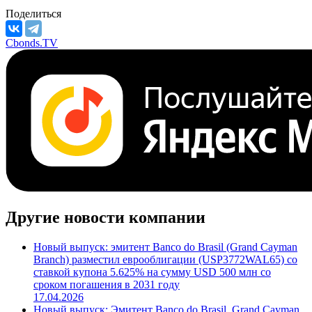
Отрасль
Банки
М/S&P/F
***
/
***
/
***
Поделиться
Cbonds.TV
Другие новости компании
Новый выпуск: эмитент Banco do Brasil (Grand Cayman
Branch) разместил еврооблигации (USP3772WAL65) со