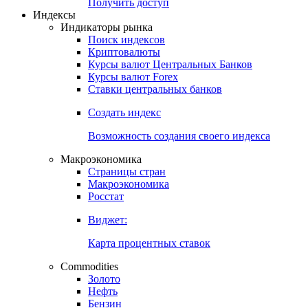
Попробуйте
7-дневный
демо-доступ
Откройте глобальную базу данных
Получить доступ
Индексы
Индикаторы рынка
Поиск индексов
Криптовалюты
Курсы валют Центральных Банков
Курсы валют Forex
Ставки центральных банков
Создать индекс
Возможность создания своего индекса
Макроэкономика
Страницы стран
Макроэкономика
Росстат
Виджет:
Карта процентных ставок