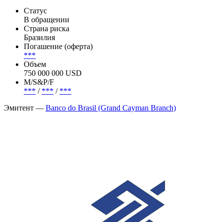
Организатор: Banco Santander, BofA Securities, BTG Pactual
Holding, HSBC, UBS.
Эмиссия —
Banco do Brasil (Grand Cayman Branch), 3.25%
30sep2026, USD
Статус
В обращении
Страна риска
Бразилия
Погашение (оферта)
***
Объем
750 000 000 USD
М/S&P/F
***
/
***
/
***
Эмитент —
Banco do Brasil (Grand Cayman Branch)