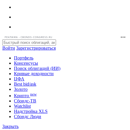
РЕКЛАМА • CBONDS-CONGRESS.RU
Войти
Зарегистрироваться
Портфель
Консенсусы
Поиск облигаций (ИИ)
Кривые доходности
ЦФА
Best bid/ask
Золото
new
Крипто
Сбондс-ТВ
Watchlist