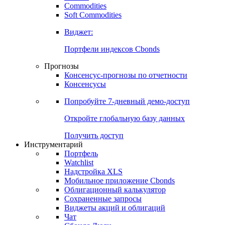
Commodities
Золото
Нефть
Бензин
Commodities
Soft Commodities
Виджет:
Портфели индексов Cbonds
Прогнозы
Консенсус-прогнозы по отчетности
Консенсусы
Попробуйте
7-дневный
демо-доступ
Откройте глобальную базу данных
Получить доступ
Инструментарий
Портфель
Watchlist
Надстройка XLS
Мобильное приложение Cbonds
Облигационный калькулятор