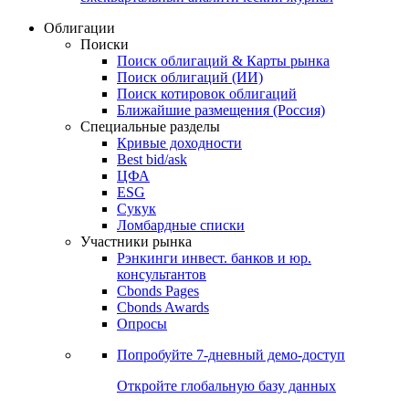
Облигации
Поиски
Поиск облигаций & Карты рынка
Поиск облигаций (ИИ)
Поиск котировок облигаций
Ближайшие размещения (Россия)
Специальные разделы
Кривые доходности
Best bid/ask
ЦФА
ESG
Сукук
Ломбардные списки
Участники рынка
Рэнкинги инвест. банков и юр.
консультантов
Cbonds Pages
Cbonds Awards
Опросы
Попробуйте
7-дневный
демо-доступ
Откройте глобальную базу данных