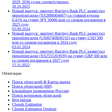
2029, 2036 годах соответственно.
30.10.2025
Новый выпуск: эмитент Barclays Bank PLC разместил
еврооблигации (XS2888404667) со ставкой купона
0.41% на сумму JPY 50000 млн со сроком погашения в
2025 году
03.09.2024
Новый выпуск: эмитент Barclays Bank PLC разместил
еврооблигации (US06740BHQ32) на сумму USD 500
млн со сроком погашения в 2024 году
03.01.2024
Новый выпуск: эмитент Barclays Bank PLC разместил
еврооблигации (XS2555203939) на сумму GBP 500 млн
со сроком погашения в 2027 году
15.11.2022
Облигации
Поиск облигаций & Карты рынка
Поиск облигаций (ИИ)
Ближайшие размещения (Россия)
Поиск котировок облигаций
Best bid/ask
Cbonds Estimation
Cbonds Estimation Onshore