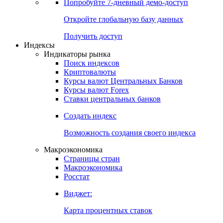
Попробуйте
7-дневный
демо-доступ
Откройте глобальную базу данных
Получить доступ
Индексы
Индикаторы рынка
Поиск индексов
Криптовалюты
Курсы валют Центральных Банков
Курсы валют Forex
Ставки центральных банков
Создать индекс
Возможность создания своего индекса
Макроэкономика
Страницы стран
Макроэкономика
Росстат
Виджет:
Карта процентных ставок