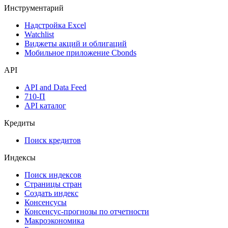
Инструментарий
Надстройка Excel
Watchlist
Виджеты акций и облигаций
Мобильное приложение Cbonds
API
API and Data Feed
710-П
API каталог
Кредиты
Поиск кредитов
Индексы
Поиск индексов
Страницы стран
Создать индекс
Консенсусы
Консенсус-прогнозы по отчетности
Макроэкономика