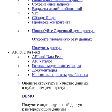
Сохраненные запросы
Виджеты акций и облигаций
Чат
Сбондс Люди
Проверка контрагента
Попробуйте
7-дневный
демо-доступ
Откройте глобальную базу данных
Получить доступ
API & Data Feed
API and Data Feed
API каталог
Готовые модули интеграции
Документация
Кастомные проекты для бизнеса
Оцените структуру и качество данных
в публичном демо-доступе
DEMO
Получите индивидуальный доступ
к интересующим данным