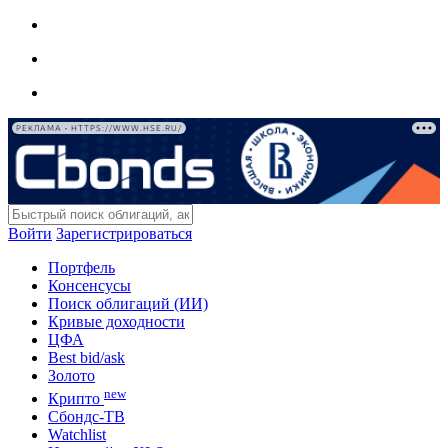
РЕКЛАМА • HTTPS://WWW.HSE.RU/
Войти
Зарегистрироваться
Портфель
Консенсусы
Поиск облигаций (ИИ)
Кривые доходности
ЦФА
Best bid/ask
Золото
new
Крипто
Сбондс-ТВ
Watchlist