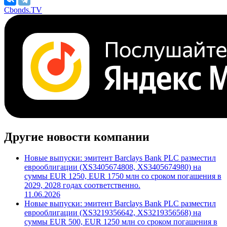
Cbonds.TV
Другие новости компании
Новые выпуски: эмитент Barclays Bank PLC разместил
еврооблигации (XS3405674808, XS3405674980) на
суммы EUR 1250, EUR 1750 млн со сроком погашения в
2029, 2028 годах соответственно.
11.06.2026
Новые выпуски: эмитент Barclays Bank PLC разместил
еврооблигации (XS3219356642, XS3219356568) на
суммы EUR 500, EUR 1250 млн со сроком погашения в