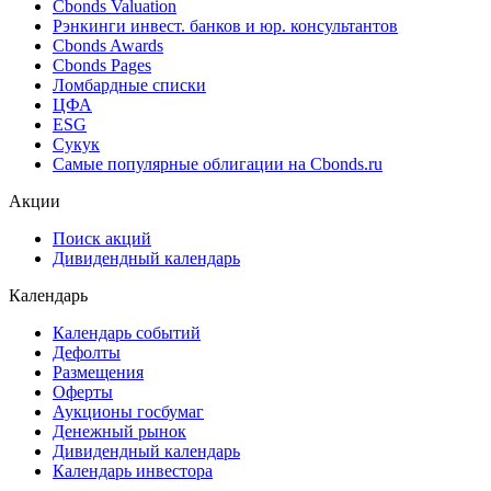
Cbonds Valuation
Рэнкинги инвест. банков и юр. консультантов
Cbonds Awards
Cbonds Pages
Ломбардные списки
ЦФА
ESG
Сукук
Самые популярные облигации на Cbonds.ru
Акции
Поиск акций
Дивидендный календарь
Календарь
Календарь событий
Дефолты
Размещения
Оферты
Аукционы госбумаг
Денежный рынок
Дивидендный календарь
Календарь инвестора