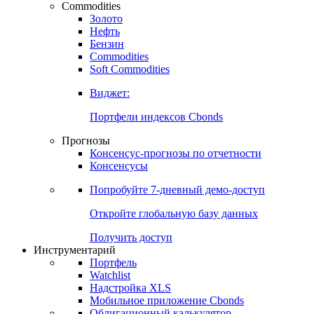
Commodities
Золото
Нефть
Бензин
Commodities
Soft Commodities
Виджет:
Портфели индексов Cbonds
Прогнозы
Консенсус-прогнозы по отчетности
Консенсусы
Попробуйте
7-дневный
демо-доступ
Откройте глобальную базу данных
Получить доступ
Инструментарий
Портфель
Watchlist
Надстройка XLS
Мобильное приложение Cbonds
Облигационный калькулятор