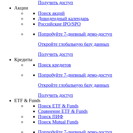
Получить доступ
Акции
Поиск акций
Дивидендный календарь
Российские IPO/SPO
Попробуйте
7-дневный
демо-доступ
Откройте глобальную базу данных
Получить доступ
Кредиты
Поиск кредитов
Попробуйте
7-дневный
демо-доступ
Откройте глобальную базу данных
Получить доступ
ETF & Funds
Поиск ETF & Funds
Сравнение ETF & Funds
Поиск ПИФ
Поиск Mutual Funds
Попробуйте
7-дневный
демо-доступ