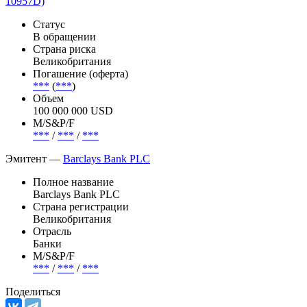
10957D)
Статус
В обращении
Страна риска
Великобритания
Погашение (оферта)
***
(
***
)
Объем
100 000 000 USD
М/S&P/F
***
/
***
/
***
Эмитент —
Barclays Bank PLC
Полное название
Barclays Bank PLC
Страна регистрации
Великобритания
Отрасль
Банки
М/S&P/F
***
/
***
/
***
Поделиться