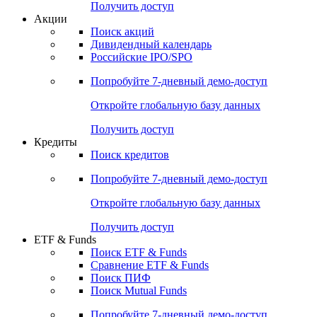
Получить доступ
Акции
Поиск акций
Дивидендный календарь
Российские IPO/SPO
Попробуйте
7-дневный
демо-доступ
Откройте глобальную базу данных
Получить доступ
Кредиты
Поиск кредитов
Попробуйте
7-дневный
демо-доступ
Откройте глобальную базу данных
Получить доступ
ETF & Funds
Поиск ETF & Funds
Сравнение ETF & Funds
Поиск ПИФ
Поиск Mutual Funds
Попробуйте
7-дневный
демо-доступ