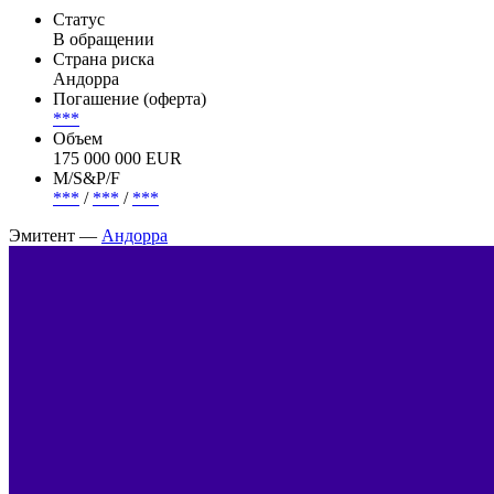
Статус
В обращении
Страна риска
Андорра
Погашение (оферта)
***
Объем
175 000 000 EUR
М/S&P/F
***
/
***
/
***
Эмитент —
Андорра