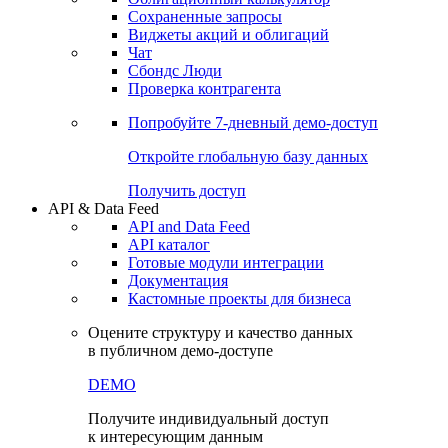
Сохраненные запросы
Виджеты акций и облигаций
Чат
Сбондс Люди
Проверка контрагента
Попробуйте
7-дневный
демо-доступ
Откройте глобальную базу данных
Получить доступ
API & Data Feed
API and Data Feed
API каталог
Готовые модули интеграции
Документация
Кастомные проекты для бизнеса
Оцените структуру и качество данных
в публичном демо-доступе
DEMO
Получите индивидуальный доступ
к интересующим данным