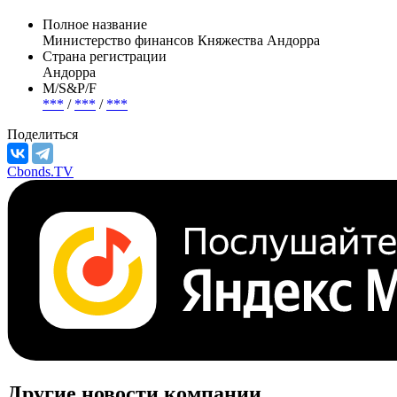
Полное название
Министерство финансов Княжества Андорра
Страна регистрации
Андорра
М/S&P/F
***
/
***
/
***
Поделиться
Cbonds.TV
Другие новости компании