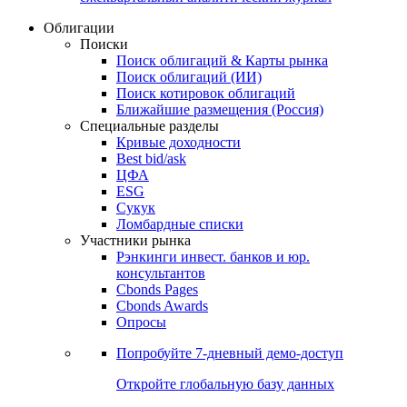
Облигации
Поиски
Поиск облигаций & Карты рынка
Поиск облигаций (ИИ)
Поиск котировок облигаций
Ближайшие размещения (Россия)
Специальные разделы
Кривые доходности
Best bid/ask
ЦФА
ESG
Сукук
Ломбардные списки
Участники рынка
Рэнкинги инвест. банков и юр.
консультантов
Cbonds Pages
Cbonds Awards
Опросы
Попробуйте
7-дневный
демо-доступ
Откройте глобальную базу данных