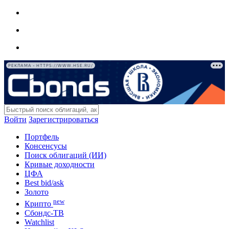
РЕКЛАМА • HTTPS://WWW.HSE.RU/
Войти
Зарегистрироваться
Портфель
Консенсусы
Поиск облигаций (ИИ)
Кривые доходности
ЦФА
Best bid/ask
Золото
new
Крипто
Сбондс-ТВ
Watchlist