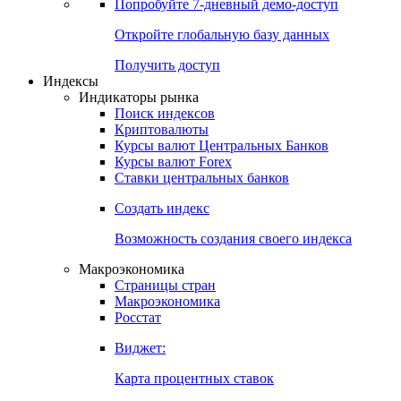
Попробуйте
7-дневный
демо-доступ
Откройте глобальную базу данных
Получить доступ
Индексы
Индикаторы рынка
Поиск индексов
Криптовалюты
Курсы валют Центральных Банков
Курсы валют Forex
Ставки центральных банков
Создать индекс
Возможность создания своего индекса
Макроэкономика
Страницы стран
Макроэкономика
Росстат
Виджет:
Карта процентных ставок