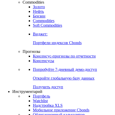
Commodities
Золото
Нефть
Бензин
Commodities
Soft Commodities
Виджет:
Портфели индексов Cbonds
Прогнозы
Консенсус-прогнозы по отчетности
Консенсусы
Попробуйте
7-дневный
демо-доступ
Откройте глобальную базу данных
Получить доступ
Инструментарий
Портфель
Watchlist
Надстройка XLS
Мобильное приложение Cbonds
Облигационный калькулятор