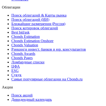
Telecomunicacoes разместил еврооблигации
(USL4R21XAA01) со ставкой купона 11.95% на сумму
USD 350 млн со сроком погашения в 2032 году
07.08.2026
Облигации
Поиск облигаций & Карты рынка
Поиск облигаций (ИИ)
Ближайшие размещения (Россия)
Поиск котировок облигаций
Best bid/ask
Cbonds Estimation
Cbonds Estimation Onshore
Cbonds Valuation
Рэнкинги инвест. банков и юр. консультантов
Cbonds Awards
Cbonds Pages
Ломбардные списки
ЦФА
ESG
Сукук
Самые популярные облигации на Cbonds.ru
Акции