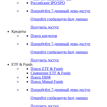
Получить доступ
Акции
Поиск акций
Дивидендный календарь
Российские IPO/SPO
Попробуйте
7-дневный
демо-доступ
Откройте глобальную базу данных
Получить доступ
Кредиты
Поиск кредитов
Попробуйте
7-дневный
демо-доступ
Откройте глобальную базу данных
Получить доступ
ETF & Funds
Поиск ETF & Funds
Сравнение ETF & Funds
Поиск ПИФ
Поиск Mutual Funds
Попробуйте
7-дневный
демо-доступ