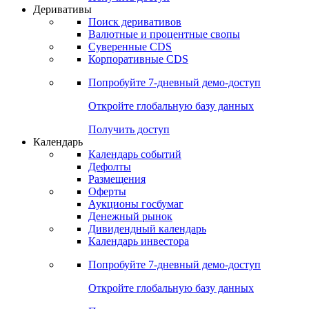
Откройте глобальную базу данных
Получить доступ
Деривативы
Поиск деривативов
Валютные и процентные свопы
Суверенные CDS
Корпоративные CDS
Попробуйте
7-дневный
демо-доступ
Откройте глобальную базу данных
Получить доступ
Календарь
Календарь событий
Дефолты
Размещения
Оферты
Аукционы госбумаг
Денежный рынок
Дивидендный календарь
Календарь инвестора