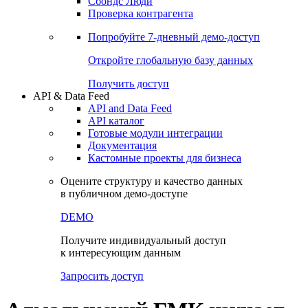
Сохраненные запросы
Виджеты акций и облигаций
Чат
Сбондс Люди
Проверка контрагента
Попробуйте
7-дневный
демо-доступ
Откройте глобальную базу данных
Получить доступ
API & Data Feed
API and Data Feed
API каталог
Готовые модули интеграции
Документация
Кастомные проекты для бизнеса
Оцените структуру и качество данных
в публичном демо-доступе
DEMO
Получите индивидуальный доступ
к интересующим данным