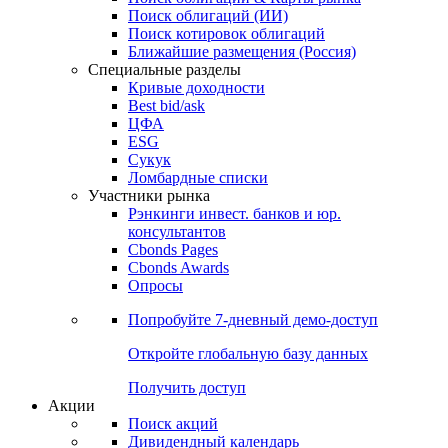
Облигации
Поиски
Поиск облигаций & Карты рынка
Поиск облигаций (ИИ)
Поиск котировок облигаций
Ближайшие размещения (Россия)
Специальные разделы
Кривые доходности
Best bid/ask
ЦФА
ESG
Сукук
Ломбардные списки
Участники рынка
Рэнкинги инвест. банков и юр.
консультантов
Cbonds Pages
Cbonds Awards
Опросы
Попробуйте
7-дневный
демо-доступ
Откройте глобальную базу данных