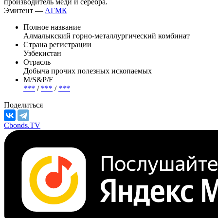
На каком рынке размещать евробонды, руководство АГМК
пока не решило.
Алмалыкский ГМК – крупнейший в Узбекистане
производитель меди и серебра.
Эмитент —
АГМК
Полное название
Алмалыкский горно-металлургический комбинат
Страна регистрации
Узбекистан
Отрасль
Добыча прочих полезных ископаемых
М/S&P/F
***
/
***
/
***
Поделиться
Cbonds.TV