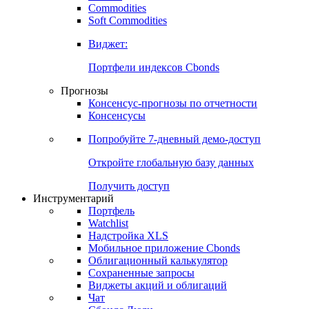
Commodities
Золото
Нефть
Бензин
Commodities
Soft Commodities
Виджет:
Портфели индексов Cbonds
Прогнозы
Консенсус-прогнозы по отчетности
Консенсусы
Попробуйте
7-дневный
демо-доступ
Откройте глобальную базу данных
Получить доступ
Инструментарий
Портфель
Watchlist
Надстройка XLS
Мобильное приложение Cbonds
Облигационный калькулятор