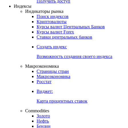
Попробуйте
7-дневный
демо-доступ
Откройте глобальную базу данных
Получить доступ
Индексы
Индикаторы рынка
Поиск индексов
Криптовалюты
Курсы валют Центральных Банков
Курсы валют Forex
Ставки центральных банков
Создать индекс
Возможность создания своего индекса
Макроэкономика
Страницы стран
Макроэкономика
Росстат
Виджет:
Карта процентных ставок