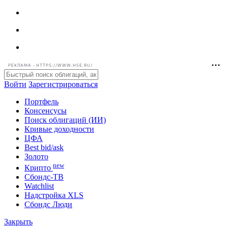
РЕКЛАМА • HTTPS://WWW.HSE.RU/
Войти
Зарегистрироваться
Портфель
Консенсусы
Поиск облигаций (ИИ)
Кривые доходности
ЦФА
Best bid/ask
Золото
new
Крипто
Сбондс-ТВ
Watchlist