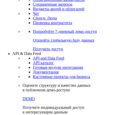
Сохраненные запросы
Виджеты акций и облигаций
Чат
Сбондс Люди
Проверка контрагента
Попробуйте
7-дневный
демо-доступ
Откройте глобальную базу данных
Получить доступ
API & Data Feed
API and Data Feed
API каталог
Готовые модули интеграции
Документация
Кастомные проекты для бизнеса
Оцените структуру и качество данных
в публичном демо-доступе
DEMO
Получите индивидуальный доступ
к интересующим данным