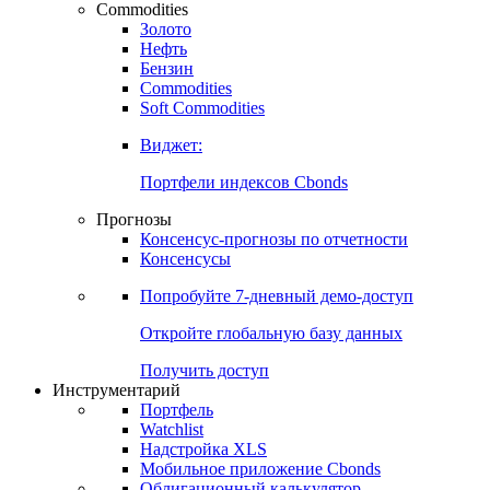
Commodities
Золото
Нефть
Бензин
Commodities
Soft Commodities
Виджет:
Портфели индексов Cbonds
Прогнозы
Консенсус-прогнозы по отчетности
Консенсусы
Попробуйте
7-дневный
демо-доступ
Откройте глобальную базу данных
Получить доступ
Инструментарий
Портфель
Watchlist
Надстройка XLS
Мобильное приложение Cbonds
Облигационный калькулятор