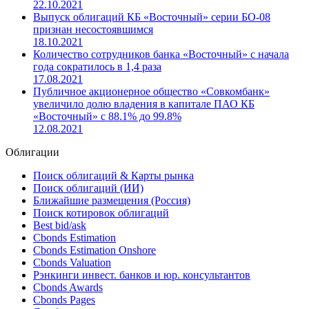
22.10.2021
Выпуск облигаций КБ «Восточный» серии БО-08
признан несостоявшимся
18.10.2021
Количество сотрудников банка «Восточный» с начала
года сократилось в 1,4 раза
17.08.2021
Публичное акционерное общество «Совкомбанк»
увеличило долю владения в капитале ПАО КБ
«Восточный» с 88.1% до 99.8%
12.08.2021
Облигации
Поиск облигаций & Карты рынка
Поиск облигаций (ИИ)
Ближайшие размещения (Россия)
Поиск котировок облигаций
Best bid/ask
Cbonds Estimation
Cbonds Estimation Onshore
Cbonds Valuation
Рэнкинги инвест. банков и юр. консультантов
Cbonds Awards
Cbonds Pages