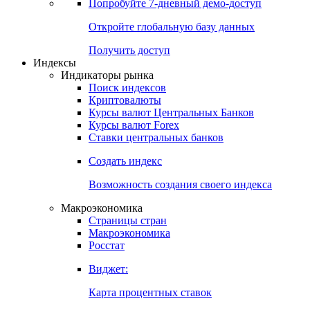
Попробуйте
7-дневный
демо-доступ
Откройте глобальную базу данных
Получить доступ
Индексы
Индикаторы рынка
Поиск индексов
Криптовалюты
Курсы валют Центральных Банков
Курсы валют Forex
Ставки центральных банков
Создать индекс
Возможность создания своего индекса
Макроэкономика
Страницы стран
Макроэкономика
Росстат
Виджет:
Карта процентных ставок