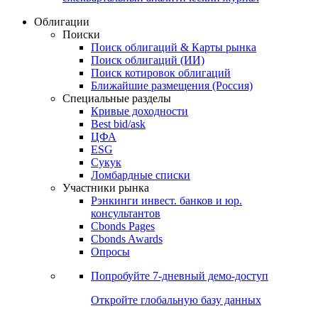
Облигации
Поиски
Поиск облигаций & Карты рынка
Поиск облигаций (ИИ)
Поиск котировок облигаций
Ближайшие размещения (Россия)
Специальные разделы
Кривые доходности
Best bid/ask
ЦФА
ESG
Сукук
Ломбардные списки
Участники рынка
Рэнкинги инвест. банков и юр.
консультантов
Cbonds Pages
Cbonds Awards
Опросы
Попробуйте
7-дневный
демо-доступ
Откройте глобальную базу данных