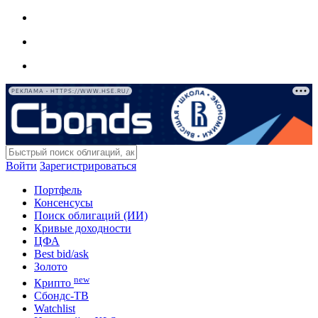
РЕКЛАМА • HTTPS://WWW.HSE.RU/
Войти
Зарегистрироваться
Портфель
Консенсусы
Поиск облигаций (ИИ)
Кривые доходности
ЦФА
Best bid/ask
Золото
new
Крипто
Сбондс-ТВ
Watchlist