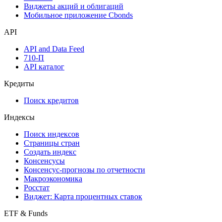
Виджеты акций и облигаций
Мобильное приложение Cbonds
API
API and Data Feed
710-П
API каталог
Кредиты
Поиск кредитов
Индексы
Поиск индексов
Страницы стран
Создать индекс
Консенсусы
Консенсус-прогнозы по отчетности
Макроэкономика
Росстат
Виджет: Карта процентных ставок
ETF & Funds