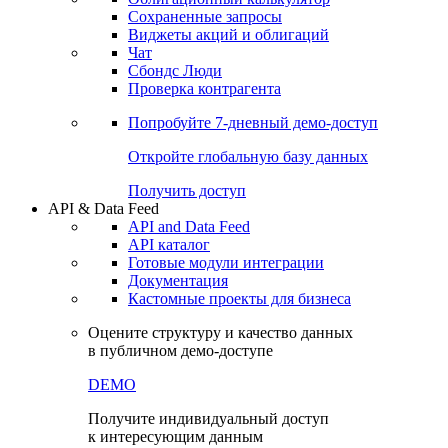
Сохраненные запросы
Виджеты акций и облигаций
Чат
Сбондс Люди
Проверка контрагента
Попробуйте
7-дневный
демо-доступ
Откройте глобальную базу данных
Получить доступ
API & Data Feed
API and Data Feed
API каталог
Готовые модули интеграции
Документация
Кастомные проекты для бизнеса
Оцените структуру и качество данных
в публичном демо-доступе
DEMO
Получите индивидуальный доступ
к интересующим данным