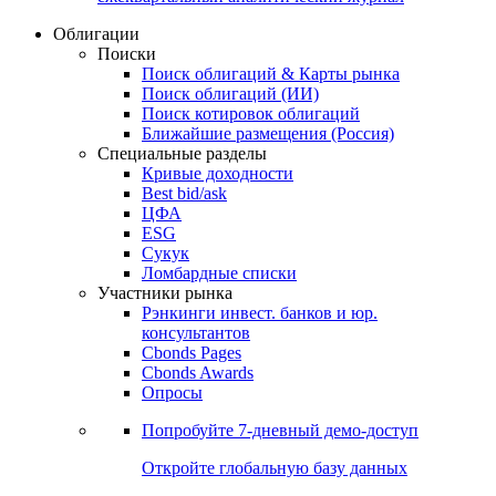
Облигации
Поиски
Поиск облигаций & Карты рынка
Поиск облигаций (ИИ)
Поиск котировок облигаций
Ближайшие размещения (Россия)
Специальные разделы
Кривые доходности
Best bid/ask
ЦФА
ESG
Сукук
Ломбардные списки
Участники рынка
Рэнкинги инвест. банков и юр.
консультантов
Cbonds Pages
Cbonds Awards
Опросы
Попробуйте
7-дневный
демо-доступ
Откройте глобальную базу данных