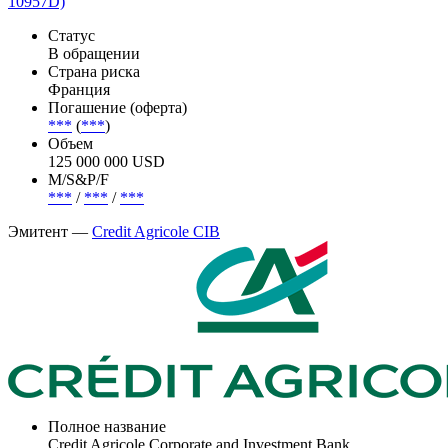
10957D)
Статус
В обращении
Страна риска
Франция
Погашение (оферта)
***
(
***
)
Объем
125 000 000 USD
М/S&P/F
***
/
***
/
***
Эмитент —
Credit Agricole CIB
Полное название
Credit Agricole Corporate and Investment Bank