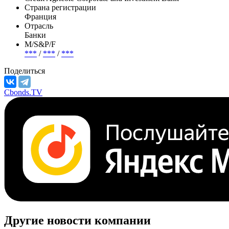
Страна регистрации
Франция
Отрасль
Банки
М/S&P/F
***
/
***
/
***
Поделиться
Cbonds.TV
Другие новости компании