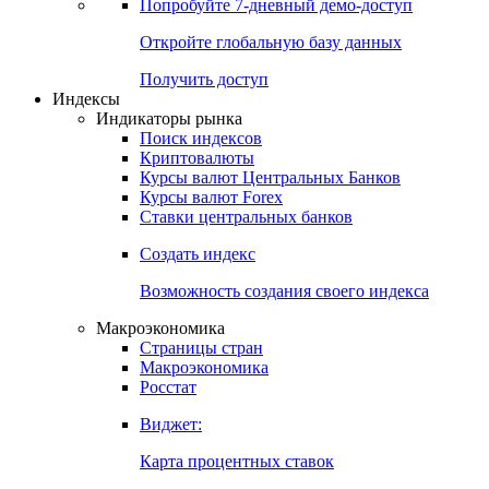
Попробуйте
7-дневный
демо-доступ
Откройте глобальную базу данных
Получить доступ
Индексы
Индикаторы рынка
Поиск индексов
Криптовалюты
Курсы валют Центральных Банков
Курсы валют Forex
Ставки центральных банков
Создать индекс
Возможность создания своего индекса
Макроэкономика
Страницы стран
Макроэкономика
Росстат
Виджет:
Карта процентных ставок