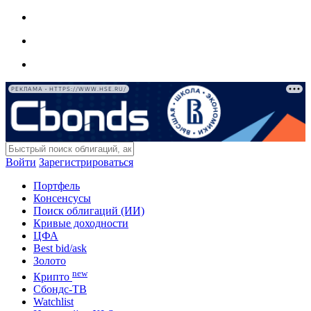
РЕКЛАМА • HTTPS://WWW.HSE.RU/
Войти
Зарегистрироваться
Портфель
Консенсусы
Поиск облигаций (ИИ)
Кривые доходности
ЦФА
Best bid/ask
Золото
new
Крипто
Сбондс-ТВ
Watchlist