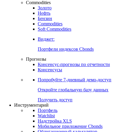
Commodities
Золото
Нефть
Бензин
Commodities
Soft Commodities
Виджет:
Портфели индексов Cbonds
Прогнозы
Консенсус-прогнозы по отчетности
Консенсусы
Попробуйте
7-дневный
демо-доступ
Откройте глобальную базу данных
Получить доступ
Инструментарий
Портфель
Watchlist
Надстройка XLS
Мобильное приложение Cbonds
Облигационный калькулятор