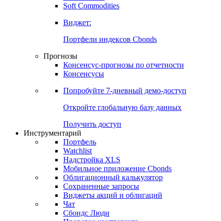
Soft Commodities
Виджет:
Портфели индексов Cbonds
Прогнозы
Консенсус-прогнозы по отчетности
Консенсусы
Попробуйте
7-дневный
демо-доступ
Откройте глобальную базу данных
Получить доступ
Инструментарий
Портфель
Watchlist
Надстройка XLS
Мобильное приложение Cbonds
Облигационный калькулятор
Сохраненные запросы
Виджеты акций и облигаций
Чат
Сбондс Люди