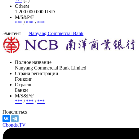
***
(- )
Объем
1 200 000 000 USD
М/S&P/F
***
/
***
/
***
Эмитент —
Nanyang Commercial Bank
Полное название
Nanyang Commercial Bank Limited
Страна регистрации
Гонконг
Отрасль
Банки
М/S&P/F
***
/
***
/
***
Поделиться
Cbonds.TV