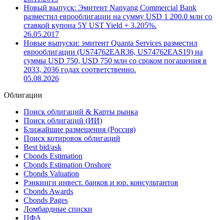
Новый выпуск: Эмитент Nanyang Commercial Bank
разместил еврооблигации на сумму USD 1 200.0 млн со
ставкой купона 5Y UST Yield + 3.205%.
26.05.2017
Новые выпуски: эмитент Quanta Services разместил
еврооблигации (US74762EAR36, US74762EAS19) на
суммы USD 750, USD 750 млн со сроком погашения в
2033, 2036 годах соответственно.
05.08.2026
Облигации
Поиск облигаций & Карты рынка
Поиск облигаций (ИИ)
Ближайшие размещения (Россия)
Поиск котировок облигаций
Best bid/ask
Cbonds Estimation
Cbonds Estimation Onshore
Cbonds Valuation
Рэнкинги инвест. банков и юр. консультантов
Cbonds Awards
Cbonds Pages
Ломбардные списки
ЦФА