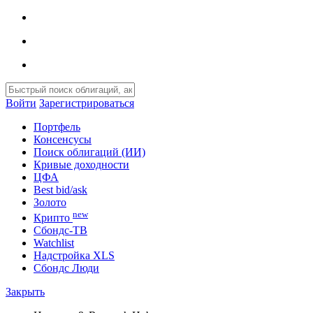
Войти
Зарегистрироваться
Портфель
Консенсусы
Поиск облигаций (ИИ)
Кривые доходности
ЦФА
Best bid/ask
Золото
new
Крипто
Сбондс-ТВ
Watchlist
Надстройка XLS
Сбондс Люди
Закрыть