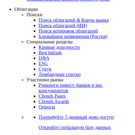
Облигации
Поиски
Поиск облигаций & Карты рынка
Поиск облигаций (ИИ)
Поиск котировок облигаций
Ближайшие размещения (Россия)
Специальные разделы
Кривые доходности
Best bid/ask
ЦФА
ESG
Сукук
Ломбардные списки
Участники рынка
Рэнкинги инвест. банков и юр.
консультантов
Cbonds Pages
Cbonds Awards
Опросы
Попробуйте
7-дневный
демо-доступ
Откройте глобальную базу данных