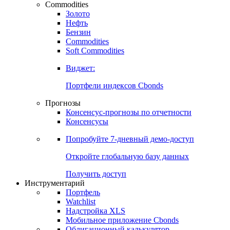
Commodities
Золото
Нефть
Бензин
Commodities
Soft Commodities
Виджет:
Портфели индексов Cbonds
Прогнозы
Консенсус-прогнозы по отчетности
Консенсусы
Попробуйте
7-дневный
демо-доступ
Откройте глобальную базу данных
Получить доступ
Инструментарий
Портфель
Watchlist
Надстройка XLS
Мобильное приложение Cbonds
Облигационный калькулятор