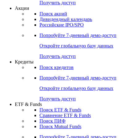
Получить доступ
Акции
Поиск акций
Дивидендный календарь
Российские IPO/SPO
Попробуйте
7-дневный
демо-доступ
Откройте глобальную базу данных
Получить доступ
Кредиты
Поиск кредитов
Попробуйте
7-дневный
демо-доступ
Откройте глобальную базу данных
Получить доступ
ETF & Funds
Поиск ETF & Funds
Сравнение ETF & Funds
Поиск ПИФ
Поиск Mutual Funds
Попробуйте
7-дневный
демо-доступ