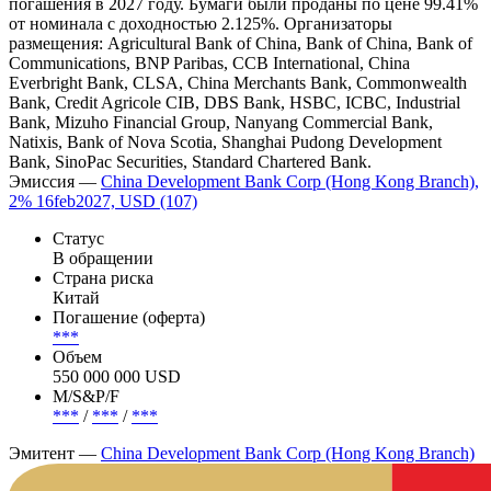
погашения в 2027 году. Бумаги были проданы по цене 99.41%
от номинала с доходностью 2.125%. Организаторы
размещения: Agricultural Bank of China, Bank of China, Bank of
Communications, BNP Paribas, CCB International, China
Everbright Bank, CLSA, China Merchants Bank, Commonwealth
Bank, Credit Agricole CIB, DBS Bank, HSBC, ICBC, Industrial
Bank, Mizuho Financial Group, Nanyang Commercial Bank,
Natixis, Bank of Nova Scotia, Shanghai Pudong Development
Bank, SinoPac Securities, Standard Chartered Bank.
Эмиссия —
China Development Bank Corp (Hong Kong Branch),
2% 16feb2027, USD (107)
Статус
В обращении
Страна риска
Китай
Погашение (оферта)
***
Объем
550 000 000 USD
М/S&P/F
***
/
***
/
***
Эмитент —
China Development Bank Corp (Hong Kong Branch)