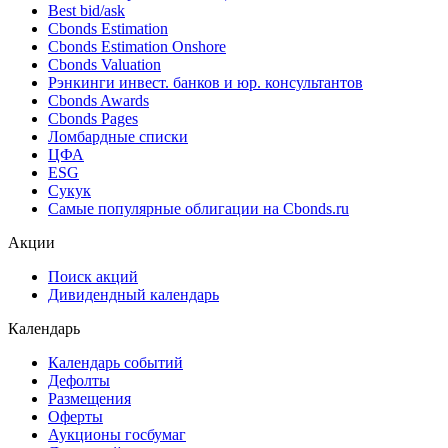
Best bid/ask
Cbonds Estimation
Cbonds Estimation Onshore
Cbonds Valuation
Рэнкинги инвест. банков и юр. консультантов
Cbonds Awards
Cbonds Pages
Ломбардные списки
ЦФА
ESG
Сукук
Самые популярные облигации на Cbonds.ru
Акции
Поиск акций
Дивидендный календарь
Календарь
Календарь событий
Дефолты
Размещения
Оферты
Аукционы госбумаг