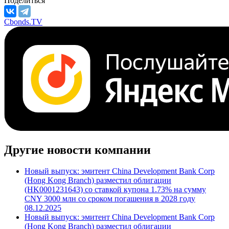
Поделиться
Cbonds.TV
Другие новости компании
Новый выпуск: эмитент China Development Bank Corp
(Hong Kong Branch) разместил облигации
(HK0001231643) со ставкой купона 1.73% на сумму
CNY 3000 млн со сроком погашения в 2028 году
08.12.2025
Новый выпуск: эмитент China Development Bank Corp
(Hong Kong Branch) разместил облигации