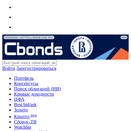
РЕКЛАМА • HTTPS://WWW.HSE.RU/
Войти
Зарегистрироваться
Портфель
Консенсусы
Поиск облигаций (ИИ)
Кривые доходности
ЦФА
Best bid/ask
Золото
new
Крипто
Сбондс-ТВ
Watchlist