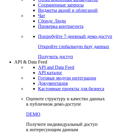
Сохраненные запросы
Виджеты акций и облигаций
Чат
Сбондс Люди
Проверка контрагента
Попробуйте
7-дневный
демо-доступ
Откройте глобальную базу данных
Получить доступ
API & Data Feed
API and Data Feed
API каталог
Готовые модули интеграции
Документация
Кастомные проекты для бизнеса
Оцените структуру и качество данных
в публичном демо-доступе
DEMO
Получите индивидуальный доступ
к интересующим данным