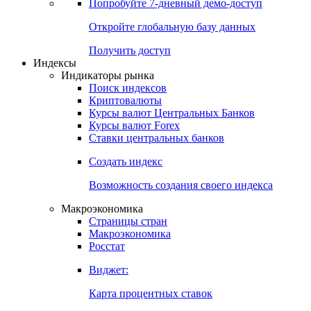
Попробуйте
7-дневный
демо-доступ
Откройте глобальную базу данных
Получить доступ
Индексы
Индикаторы рынка
Поиск индексов
Криптовалюты
Курсы валют Центральных Банков
Курсы валют Forex
Ставки центральных банков
Создать индекс
Возможность создания своего индекса
Макроэкономика
Страницы стран
Макроэкономика
Росстат
Виджет:
Карта процентных ставок