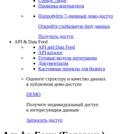
Сохраненные запросы
Виджеты акций и облигаций
Чат
Сбондс Люди
Проверка контрагента
Попробуйте
7-дневный
демо-доступ
Откройте глобальную базу данных
Получить доступ
API & Data Feed
API and Data Feed
API каталог
Готовые модули интеграции
Документация
Кастомные проекты для бизнеса
Оцените структуру и качество данных
в публичном демо-доступе
DEMO
Получите индивидуальный доступ
к интересующим данным