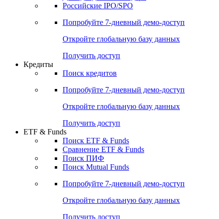
Получить доступ
Акции
Поиск акций
Дивидендный календарь
Российские IPO/SPO
Попробуйте
7-дневный
демо-доступ
Откройте глобальную базу данных
Получить доступ
Кредиты
Поиск кредитов
Попробуйте
7-дневный
демо-доступ
Откройте глобальную базу данных
Получить доступ
ETF & Funds
Поиск ETF & Funds
Сравнение ETF & Funds
Поиск ПИФ
Поиск Mutual Funds
Попробуйте
7-дневный
демо-доступ