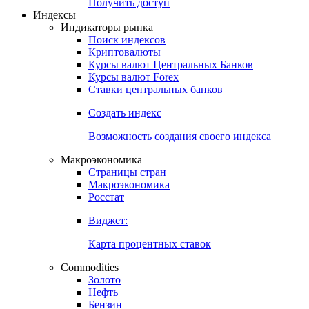
Попробуйте
7-дневный
демо-доступ
Откройте глобальную базу данных
Получить доступ
Индексы
Индикаторы рынка
Поиск индексов
Криптовалюты
Курсы валют Центральных Банков
Курсы валют Forex
Ставки центральных банков
Создать индекс
Возможность создания своего индекса
Макроэкономика
Страницы стран
Макроэкономика
Росстат
Виджет:
Карта процентных ставок