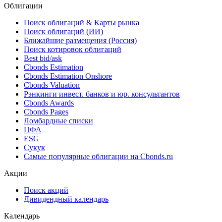
Спрос на синдицированный кредит Альфа-Банка
(Беларусь) вдвое превысил сумму сделки
01.02.2018
Облигации
Поиск облигаций & Карты рынка
Поиск облигаций (ИИ)
Ближайшие размещения (Россия)
Поиск котировок облигаций
Best bid/ask
Cbonds Estimation
Cbonds Estimation Onshore
Cbonds Valuation
Рэнкинги инвест. банков и юр. консультантов
Cbonds Awards
Cbonds Pages
Ломбардные списки
ЦФА
ESG
Сукук
Самые популярные облигации на Cbonds.ru
Акции