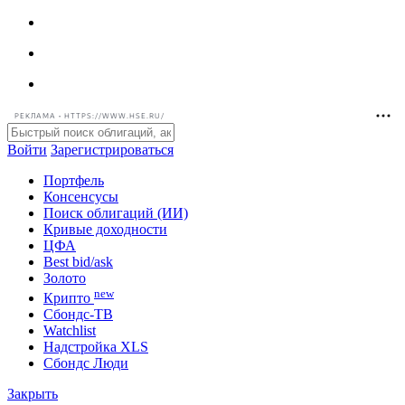
РЕКЛАМА • HTTPS://WWW.HSE.RU/
Войти
Зарегистрироваться
Портфель
Консенсусы
Поиск облигаций (ИИ)
Кривые доходности
ЦФА
Best bid/ask
Золото
new
Крипто
Сбондс-ТВ
Watchlist