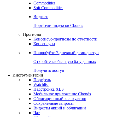
Commodities
Золото
Нефть
Бензин
Commodities
Soft Commodities
Виджет:
Портфели индексов Cbonds
Прогнозы
Консенсус-прогнозы по отчетности
Консенсусы
Попробуйте
7-дневный
демо-доступ
Откройте глобальную базу данных
Получить доступ
Инструментарий
Портфель
Watchlist
Надстройка XLS
Мобильное приложение Cbonds
Облигационный калькулятор