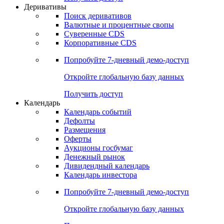
Откройте глобальную базу данных
Получить доступ
Деривативы
Поиск деривативов
Валютные и процентные свопы
Суверенные CDS
Корпоративные CDS
Попробуйте
7-дневный
демо-доступ
Откройте глобальную базу данных
Получить доступ
Календарь
Календарь событий
Дефолты
Размещения
Оферты
Аукционы госбумаг
Денежный рынок
Дивидендный календарь
Календарь инвестора