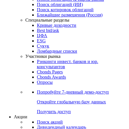
Облигации
Поиски
Поиск облигаций & Карты рынка
Поиск облигаций (ИИ)
Поиск котировок облигаций
Ближайшие размещения (Россия)
Специальные разделы
Кривые доходности
Best bid/ask
ЦФА
ESG
Сукук
Ломбардные списки
Участники рынка
Рэнкинги инвест. банков и юр.
консультантов
Cbonds Pages
Cbonds Awards
Опросы
Попробуйте
7-дневный
демо-доступ
Откройте глобальную базу данных