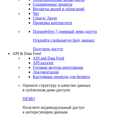
Сохраненные запросы
Виджеты акций и облигаций
Чат
Сбондс Люди
Проверка контрагента
Попробуйте
7-дневный
демо-доступ
Откройте глобальную базу данных
Получить доступ
API & Data Feed
API and Data Feed
API каталог
Готовые модули интеграции
Документация
Кастомные проекты для бизнеса
Оцените структуру и качество данных
в публичном демо-доступе
DEMO
Получите индивидуальный доступ
к интересующим данным