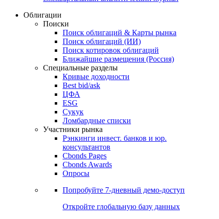
Облигации
Поиски
Поиск облигаций & Карты рынка
Поиск облигаций (ИИ)
Поиск котировок облигаций
Ближайшие размещения (Россия)
Специальные разделы
Кривые доходности
Best bid/ask
ЦФА
ESG
Сукук
Ломбардные списки
Участники рынка
Рэнкинги инвест. банков и юр.
консультантов
Cbonds Pages
Cbonds Awards
Опросы
Попробуйте
7-дневный
демо-доступ
Откройте глобальную базу данных