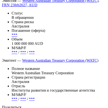
Эмиссия —
Western Australian Treasury Corporation (WATC),
FRN 23feb2027, AUD
Статус
В обращении
Страна риска
Австралия
Погашение (оферта)
***
Объем
1 000 000 000 AUD
М/S&P/F
***
/
***
/
***
Эмитент —
Western Australian Treasury Corporation (WATC)
Полное название
Western Australian Treasury Corporation
Страна регистрации
Австралия
Отрасль
Институты развития и государственные агентства
М/S&P/F
***
/
***
/
***
Поделиться