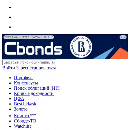
РЕКЛАМА • HTTPS://WWW.HSE.RU/
Войти
Зарегистрироваться
Портфель
Консенсусы
Поиск облигаций (ИИ)
Кривые доходности
ЦФА
Best bid/ask
Золото
new
Крипто
Сбондс-ТВ
Watchlist