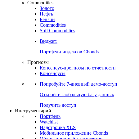
Commodities
Золото
Нефть
Бензин
Commodities
Soft Commodities
Виджет:
Портфели индексов Cbonds
Прогнозы
Консенсус-прогнозы по отчетности
Консенсусы
Попробуйте
7-дневный
демо-доступ
Откройте глобальную базу данных
Получить доступ
Инструментарий
Портфель
Watchlist
Надстройка XLS
Мобильное приложение Cbonds
Облигационный калькулятор