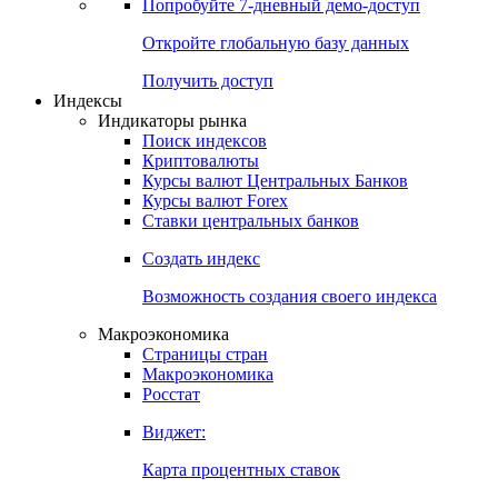
Попробуйте
7-дневный
демо-доступ
Откройте глобальную базу данных
Получить доступ
Индексы
Индикаторы рынка
Поиск индексов
Криптовалюты
Курсы валют Центральных Банков
Курсы валют Forex
Ставки центральных банков
Создать индекс
Возможность создания своего индекса
Макроэкономика
Страницы стран
Макроэкономика
Росстат
Виджет:
Карта процентных ставок