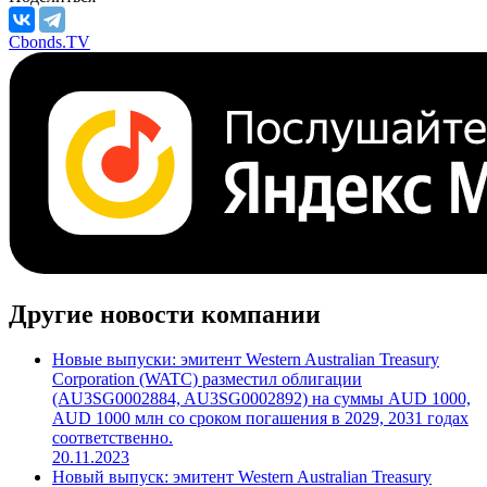
Cbonds.TV
Другие новости компании
Новые выпуски: эмитент Western Australian Treasury
Corporation (WATC) разместил облигации
(AU3SG0002884, AU3SG0002892) на суммы AUD 1000,
AUD 1000 млн со сроком погашения в 2029, 2031 годах
соответственно.
20.11.2023
Новый выпуск: эмитент Western Australian Treasury