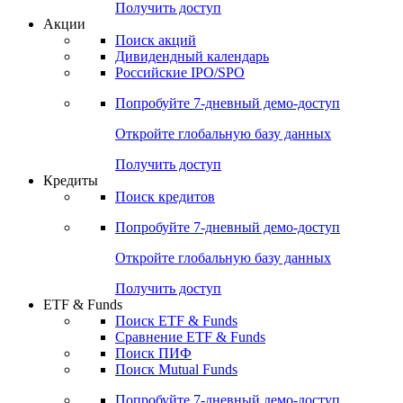
Получить доступ
Акции
Поиск акций
Дивидендный календарь
Российские IPO/SPO
Попробуйте
7-дневный
демо-доступ
Откройте глобальную базу данных
Получить доступ
Кредиты
Поиск кредитов
Попробуйте
7-дневный
демо-доступ
Откройте глобальную базу данных
Получить доступ
ETF & Funds
Поиск ETF & Funds
Сравнение ETF & Funds
Поиск ПИФ
Поиск Mutual Funds
Попробуйте
7-дневный
демо-доступ