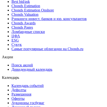
Best bid/ask
Cbonds Estimation
Cbonds Estimation Onshore
Cbonds Valuation
Рэнкинги инвест. банков и юр. консультантов
Cbonds Awards
Cbonds Pages
Ломбардные списки
ЦФА
ESG
Сукук
Самые популярные облигации на Cbonds.ru
Акции
Поиск акций
Дивидендный календарь
Календарь
Календарь событий
Дефолты
Размещения
Оферты
Аукционы госбумаг