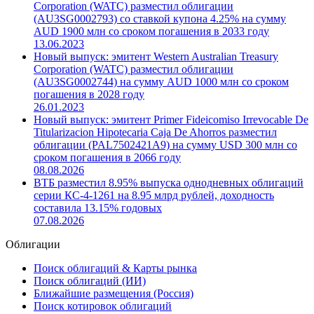
Corporation (WATC) разместил облигации
(AU3SG0002793) со ставкой купона 4.25% на сумму
AUD 1900 млн со сроком погашения в 2033 году
13.06.2023
Новый выпуск: эмитент Western Australian Treasury
Corporation (WATC) разместил облигации
(AU3SG0002744) на сумму AUD 1000 млн со сроком
погашения в 2028 году
26.01.2023
Новый выпуск: эмитент Primer Fideicomiso Irrevocable De
Titularizacion Hipotecaria Caja De Ahorros разместил
облигации (PAL7502421A9) на сумму USD 300 млн со
сроком погашения в 2066 году
08.08.2026
ВТБ разместил 8.95% выпуска однодневных облигаций
серии КС-4-1261 на 8.95 млрд рублей, доходность
составила 13.15% годовых
07.08.2026
Облигации
Поиск облигаций & Карты рынка
Поиск облигаций (ИИ)
Ближайшие размещения (Россия)
Поиск котировок облигаций