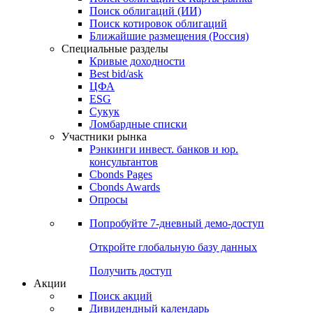
Поиск облигаций (ИИ)
Поиск котировок облигаций
Ближайшие размещения (Россия)
Специальные разделы
Кривые доходности
Best bid/ask
ЦФА
ESG
Сукук
Ломбардные списки
Участники рынка
Рэнкинги инвест. банков и юр.
консультантов
Cbonds Pages
Cbonds Awards
Опросы
Попробуйте
7-дневный
демо-доступ
Откройте глобальную базу данных
Получить доступ
Акции
Поиск акций
Дивидендный календарь