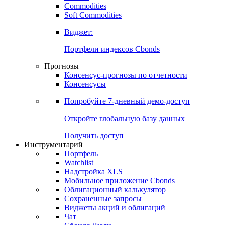
Commodities
Soft Commodities
Виджет:
Портфели индексов Cbonds
Прогнозы
Консенсус-прогнозы по отчетности
Консенсусы
Попробуйте
7-дневный
демо-доступ
Откройте глобальную базу данных
Получить доступ
Инструментарий
Портфель
Watchlist
Надстройка XLS
Мобильное приложение Cbonds
Облигационный калькулятор
Сохраненные запросы
Виджеты акций и облигаций
Чат