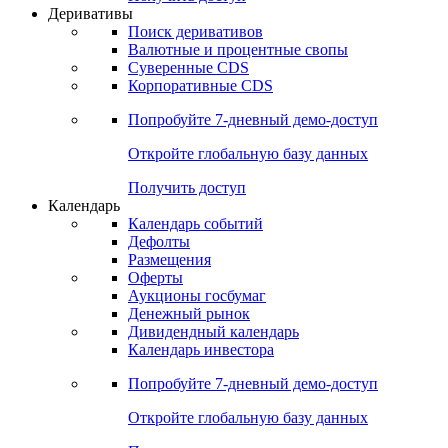
Деривативы
Поиск деривативов
Валютные и процентные свопы
Суверенные CDS
Корпоративные CDS
Попробуйте
7-дневный
демо-доступ
Откройте глобальную базу данных
Получить доступ
Календарь
Календарь событий
Дефолты
Размещения
Оферты
Аукционы госбумаг
Денежный рынок
Дивидендный календарь
Календарь инвестора
Попробуйте
7-дневный
демо-доступ
Откройте глобальную базу данных