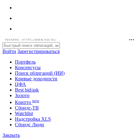
РЕКЛАМА • HTTPS://WWW.HSE.RU/
Войти
Зарегистрироваться
Портфель
Консенсусы
Поиск облигаций (ИИ)
Кривые доходности
ЦФА
Best bid/ask
Золото
new
Крипто
Сбондс-ТВ
Watchlist
Надстройка XLS
Сбондс Люди
Закрыть