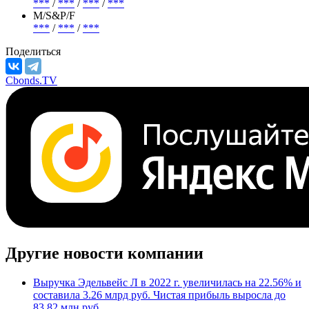
***
/
***
/
***
/
***
М/S&P/F
***
/
***
/
***
Поделиться
Cbonds.TV
Другие новости компании
Выручка Эдельвейс Л в 2022 г. увеличилась на 22.56% и
составила 3.26 млрд руб. Чистая прибыль выросла до
83.82 млн руб.