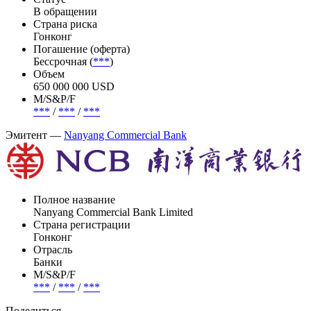
В обращении
Страна риска
Гонконг
Погашение (оферта)
Бессрочная (
***
)
Объем
650 000 000 USD
М/S&P/F
***
/
***
/
***
Эмитент —
Nanyang Commercial Bank
Полное название
Nanyang Commercial Bank Limited
Страна регистрации
Гонконг
Отрасль
Банки
М/S&P/F
***
/
***
/
***
Поделиться