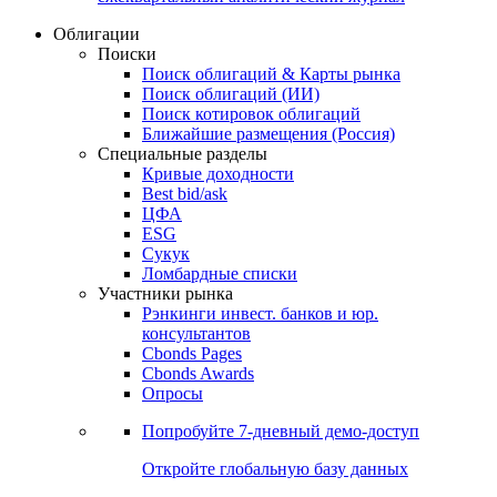
Облигации
Поиски
Поиск облигаций & Карты рынка
Поиск облигаций (ИИ)
Поиск котировок облигаций
Ближайшие размещения (Россия)
Специальные разделы
Кривые доходности
Best bid/ask
ЦФА
ESG
Сукук
Ломбардные списки
Участники рынка
Рэнкинги инвест. банков и юр.
консультантов
Cbonds Pages
Cbonds Awards
Опросы
Попробуйте
7-дневный
демо-доступ
Откройте глобальную базу данных