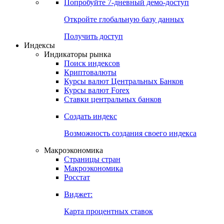
Попробуйте
7-дневный
демо-доступ
Откройте глобальную базу данных
Получить доступ
Индексы
Индикаторы рынка
Поиск индексов
Криптовалюты
Курсы валют Центральных Банков
Курсы валют Forex
Ставки центральных банков
Создать индекс
Возможность создания своего индекса
Макроэкономика
Страницы стран
Макроэкономика
Росстат
Виджет:
Карта процентных ставок