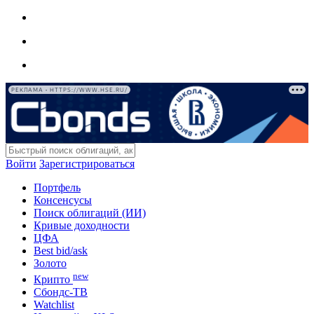
РЕКЛАМА • HTTPS://WWW.HSE.RU/
Войти
Зарегистрироваться
Портфель
Консенсусы
Поиск облигаций (ИИ)
Кривые доходности
ЦФА
Best bid/ask
Золото
new
Крипто
Сбондс-ТВ
Watchlist