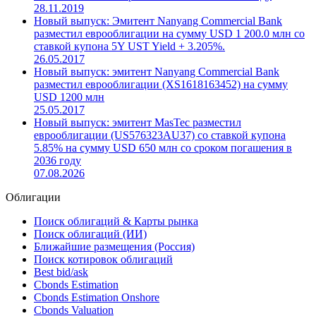
28.11.2019
Новый выпуск: Эмитент Nanyang Commercial Bank
разместил еврооблигации на сумму USD 1 200.0 млн со
ставкой купона 5Y UST Yield + 3.205%.
26.05.2017
Новый выпуск: эмитент Nanyang Commercial Bank
разместил еврооблигации (XS1618163452) на сумму
USD 1200 млн
25.05.2017
Новый выпуск: эмитент MasTec разместил
еврооблигации (US576323AU37) со ставкой купона
5.85% на сумму USD 650 млн со сроком погашения в
2036 году
07.08.2026
Облигации
Поиск облигаций & Карты рынка
Поиск облигаций (ИИ)
Ближайшие размещения (Россия)
Поиск котировок облигаций
Best bid/ask
Cbonds Estimation
Cbonds Estimation Onshore
Cbonds Valuation