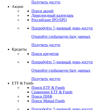
Получить доступ
Акции
Поиск акций
Дивидендный календарь
Российские IPO/SPO
Попробуйте
7-дневный
демо-доступ
Откройте глобальную базу данных
Получить доступ
Кредиты
Поиск кредитов
Попробуйте
7-дневный
демо-доступ
Откройте глобальную базу данных
Получить доступ
ETF & Funds
Поиск ETF & Funds
Сравнение ETF & Funds
Поиск ПИФ
Поиск Mutual Funds
Попробуйте
7-дневный
демо-доступ