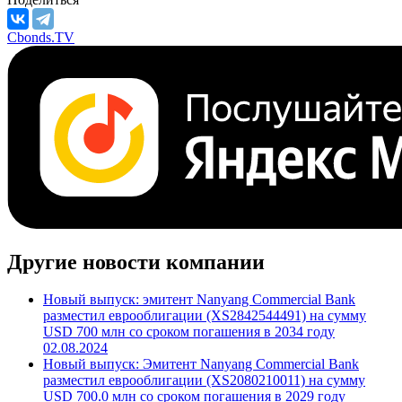
Cbonds.TV
Другие новости компании
Новый выпуск: эмитент Nanyang Commercial Bank
разместил еврооблигации (XS2842544491) на сумму
USD 700 млн со сроком погашения в 2034 году
02.08.2024
Новый выпуск: Эмитент Nanyang Commercial Bank
разместил еврооблигации (XS2080210011) на сумму
USD 700.0 млн со сроком погашения в 2029 году