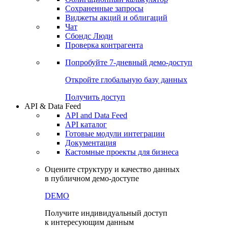
Сохраненные запросы
Виджеты акций и облигаций
Чат
Сбондс Люди
Проверка контрагента
Попробуйте
7-дневный
демо-доступ
Откройте глобальную базу данных
Получить доступ
API & Data Feed
API and Data Feed
API каталог
Готовые модули интеграции
Документация
Кастомные проекты для бизнеса
Оцените структуру и качество данных
в публичном демо-доступе
DEMO
Получите индивидуальный доступ
к интересующим данным