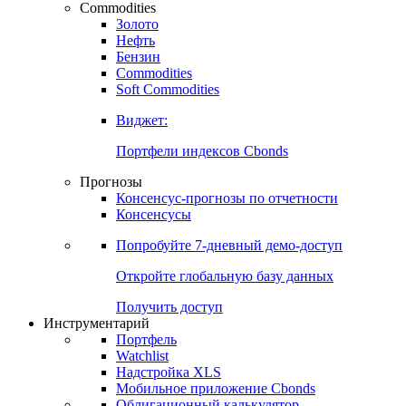
Commodities
Золото
Нефть
Бензин
Commodities
Soft Commodities
Виджет:
Портфели индексов Cbonds
Прогнозы
Консенсус-прогнозы по отчетности
Консенсусы
Попробуйте
7-дневный
демо-доступ
Откройте глобальную базу данных
Получить доступ
Инструментарий
Портфель
Watchlist
Надстройка XLS
Мобильное приложение Cbonds
Облигационный калькулятор