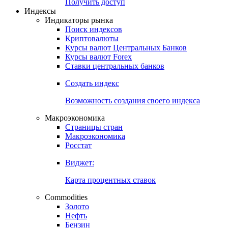
Попробуйте
7-дневный
демо-доступ
Откройте глобальную базу данных
Получить доступ
Индексы
Индикаторы рынка
Поиск индексов
Криптовалюты
Курсы валют Центральных Банков
Курсы валют Forex
Ставки центральных банков
Создать индекс
Возможность создания своего индекса
Макроэкономика
Страницы стран
Макроэкономика
Росстат
Виджет:
Карта процентных ставок