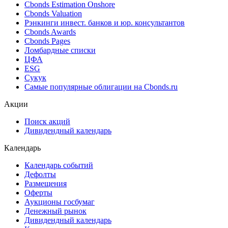
Ближайшие размещения (Россия)
Поиск котировок облигаций
Best bid/ask
Cbonds Estimation
Cbonds Estimation Onshore
Cbonds Valuation
Рэнкинги инвест. банков и юр. консультантов
Cbonds Awards
Cbonds Pages
Ломбардные списки
ЦФА
ESG
Сукук
Самые популярные облигации на Cbonds.ru
Акции
Поиск акций
Дивидендный календарь
Календарь
Календарь событий
Дефолты
Размещения
Оферты