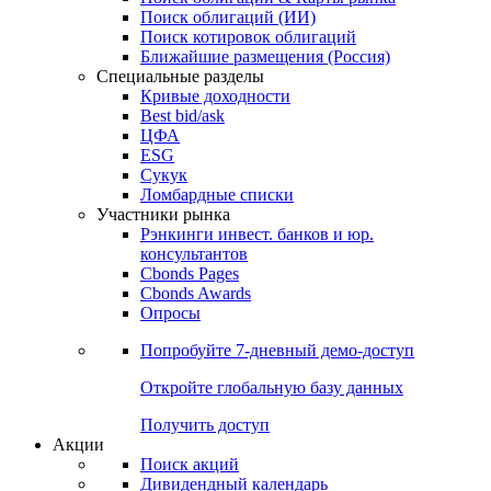
Облигации
Поиски
Поиск облигаций & Карты рынка
Поиск облигаций (ИИ)
Поиск котировок облигаций
Ближайшие размещения (Россия)
Специальные разделы
Кривые доходности
Best bid/ask
ЦФА
ESG
Сукук
Ломбардные списки
Участники рынка
Рэнкинги инвест. банков и юр.
консультантов
Cbonds Pages
Cbonds Awards
Опросы
Попробуйте
7-дневный
демо-доступ
Откройте глобальную базу данных