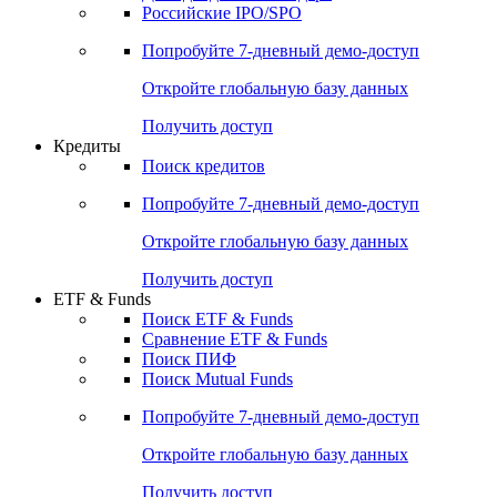
Получить доступ
Акции
Поиск акций
Дивидендный календарь
Российские IPO/SPO
Попробуйте
7-дневный
демо-доступ
Откройте глобальную базу данных
Получить доступ
Кредиты
Поиск кредитов
Попробуйте
7-дневный
демо-доступ
Откройте глобальную базу данных
Получить доступ
ETF & Funds
Поиск ETF & Funds
Сравнение ETF & Funds
Поиск ПИФ
Поиск Mutual Funds
Попробуйте
7-дневный
демо-доступ