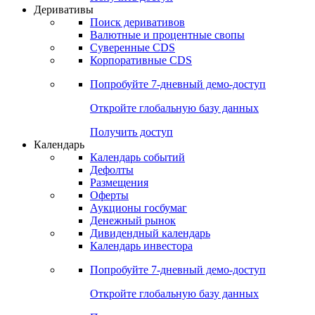
Откройте глобальную базу данных
Получить доступ
Деривативы
Поиск деривативов
Валютные и процентные свопы
Суверенные CDS
Корпоративные CDS
Попробуйте
7-дневный
демо-доступ
Откройте глобальную базу данных
Получить доступ
Календарь
Календарь событий
Дефолты
Размещения
Оферты
Аукционы госбумаг
Денежный рынок
Дивидендный календарь
Календарь инвестора