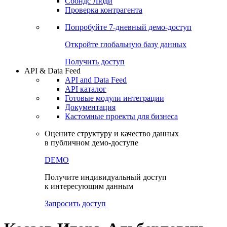
Сохраненные запросы
Виджеты акций и облигаций
Чат
Сбондс Люди
Проверка контрагента
Попробуйте
7-дневный
демо-доступ
Откройте глобальную базу данных
Получить доступ
API & Data Feed
API and Data Feed
API каталог
Готовые модули интеграции
Документация
Кастомные проекты для бизнеса
Оцените структуру и качество данных
в публичном демо-доступе
DEMO
Получите индивидуальный доступ
к интересующим данным