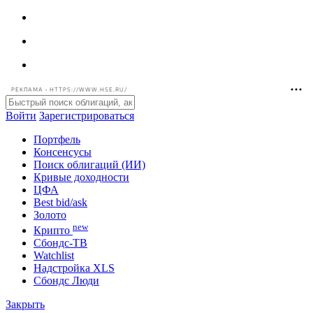
РЕКЛАМА • HTTPS://WWW.HSE.RU/
Войти
Зарегистрироваться
Портфель
Консенсусы
Поиск облигаций (ИИ)
Кривые доходности
ЦФА
Best bid/ask
Золото
new
Крипто
Сбондс-ТВ
Watchlist