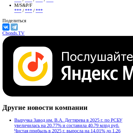
Отрасль
Производство летательных аппаратов и вооружения
АКРА / Эксперт РА / НКР / НРА
***
/
***
/
***
/
***
М/S&P/F
***
/
***
/
***
Поделиться
Cbonds.TV
Другие новости компании