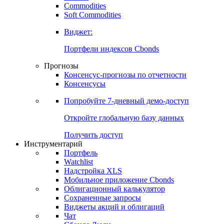
Commodities
Золото
Нефть
Бензин
Commodities
Soft Commodities
Виджет:
Портфели индексов Cbonds
Прогнозы
Консенсус-прогнозы по отчетности
Консенсусы
Попробуйте
7-дневный
демо-доступ
Откройте глобальную базу данных
Получить доступ
Инструментарий
Портфель
Watchlist
Надстройка XLS
Мобильное приложение Cbonds
Облигационный калькулятор