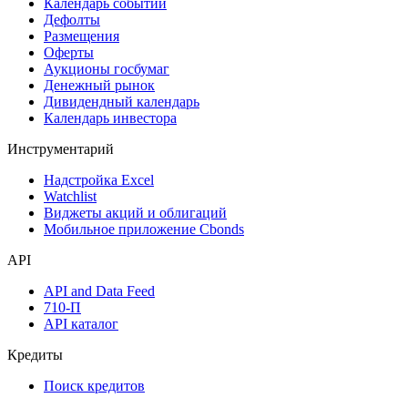
Календарь событий
Дефолты
Размещения
Оферты
Аукционы госбумаг
Денежный рынок
Дивидендный календарь
Календарь инвестора
Инструментарий
Надстройка Excel
Watchlist
Виджеты акций и облигаций
Мобильное приложение Cbonds
API
API and Data Feed
710-П
API каталог
Кредиты
Поиск кредитов