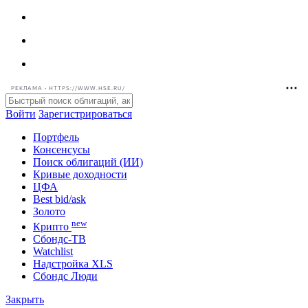
РЕКЛАМА • HTTPS://WWW.HSE.RU/
Войти
Зарегистрироваться
Портфель
Консенсусы
Поиск облигаций (ИИ)
Кривые доходности
ЦФА
Best bid/ask
Золото
new
Крипто
Сбондс-ТВ
Watchlist
Надстройка XLS
Сбондс Люди
Закрыть