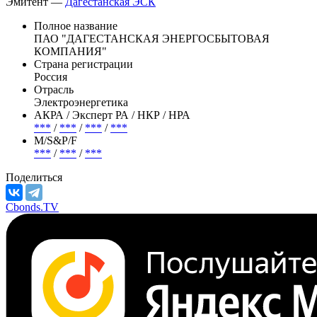
Эмитент —
Дагестанская ЭСК
Полное название
ПАО "ДАГЕСТАНСКАЯ ЭНЕРГОСБЫТОВАЯ
КОМПАНИЯ"
Страна регистрации
Россия
Отрасль
Электроэнергетика
АКРА / Эксперт РА / НКР / НРА
***
/
***
/
***
/
***
М/S&P/F
***
/
***
/
***
Поделиться
Cbonds.TV