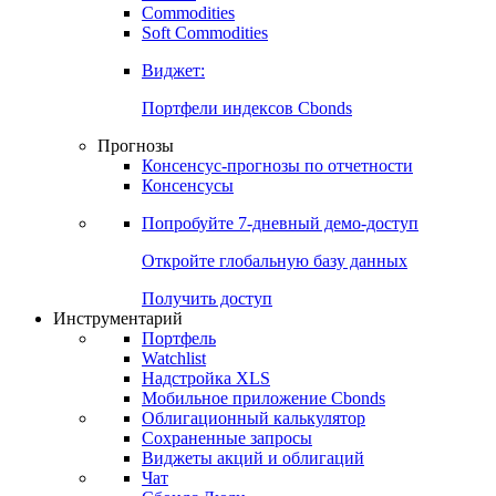
Commodities
Soft Commodities
Виджет:
Портфели индексов Cbonds
Прогнозы
Консенсус-прогнозы по отчетности
Консенсусы
Попробуйте
7-дневный
демо-доступ
Откройте глобальную базу данных
Получить доступ
Инструментарий
Портфель
Watchlist
Надстройка XLS
Мобильное приложение Cbonds
Облигационный калькулятор
Сохраненные запросы
Виджеты акций и облигаций
Чат