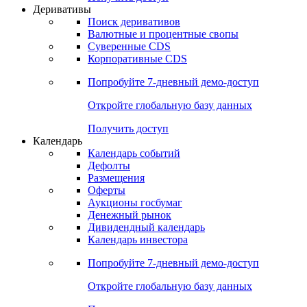
Деривативы
Поиск деривативов
Валютные и процентные свопы
Суверенные CDS
Корпоративные CDS
Попробуйте
7-дневный
демо-доступ
Откройте глобальную базу данных
Получить доступ
Календарь
Календарь событий
Дефолты
Размещения
Оферты
Аукционы госбумаг
Денежный рынок
Дивидендный календарь
Календарь инвестора
Попробуйте
7-дневный
демо-доступ
Откройте глобальную базу данных