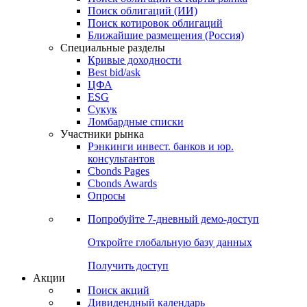
Поиск облигаций (ИИ)
Поиск котировок облигаций
Ближайшие размещения (Россия)
Специальные разделы
Кривые доходности
Best bid/ask
ЦФА
ESG
Сукук
Ломбардные списки
Участники рынка
Рэнкинги инвест. банков и юр.
консультантов
Cbonds Pages
Cbonds Awards
Опросы
Попробуйте
7-дневный
демо-доступ
Откройте глобальную базу данных
Получить доступ
Акции
Поиск акций
Дивидендный календарь