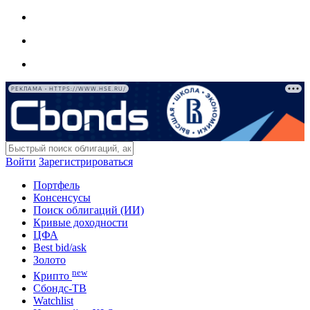
РЕКЛАМА • HTTPS://WWW.HSE.RU/
Войти
Зарегистрироваться
Портфель
Консенсусы
Поиск облигаций (ИИ)
Кривые доходности
ЦФА
Best bid/ask
Золото
new
Крипто
Сбондс-ТВ
Watchlist