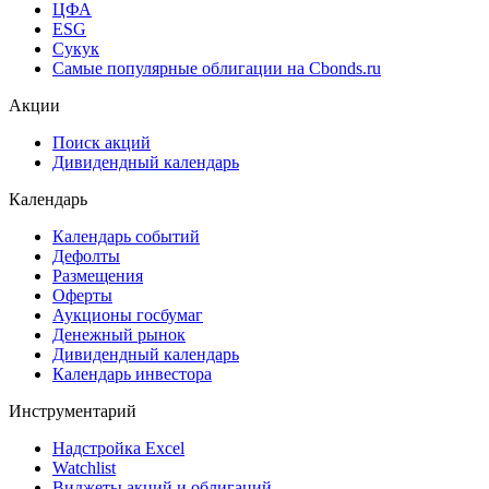
ЦФА
ESG
Сукук
Самые популярные облигации на Cbonds.ru
Акции
Поиск акций
Дивидендный календарь
Календарь
Календарь событий
Дефолты
Размещения
Оферты
Аукционы госбумаг
Денежный рынок
Дивидендный календарь
Календарь инвестора
Инструментарий
Надстройка Excel
Watchlist
Виджеты акций и облигаций