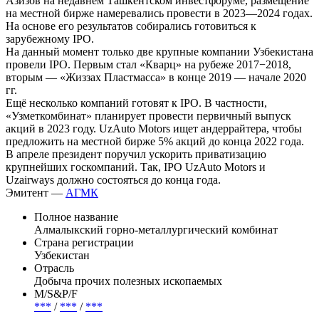
Азизов на недавнем Ташкентском инвестфоруме, размещение
на местной бирже намеревались провести в 2023—2024 годах.
На основе его результатов собирались готовиться к
зарубежному IPO.
На данный момент только две крупные компании Узбекистана
провели IPO. Первым стал «Кварц» на рубеже 2017−2018,
вторым — «Жиззах Пластмасса» в конце 2019 — начале 2020
гг.
Ещё несколько компаний готовят к IPO. В частности,
«Узметкомбинат» планирует провести первичный выпуск
акций в 2023 году. UzAuto Motors ищет андеррайтера, чтобы
предложить на местной бирже 5% акций до конца 2022 года.
В апреле президент поручил ускорить приватизацию
крупнейших госкомпаний. Так, IPO UzAuto Motors и
Uzairways должно состояться до конца года.
Эмитент —
АГМК
Полное название
Алмалыкский горно-металлургический комбинат
Страна регистрации
Узбекистан
Отрасль
Добыча прочих полезных ископаемых
М/S&P/F
***
/
***
/
***