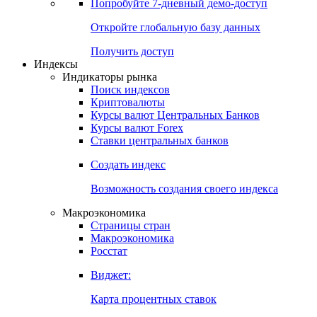
Попробуйте
7-дневный
демо-доступ
Откройте глобальную базу данных
Получить доступ
Индексы
Индикаторы рынка
Поиск индексов
Криптовалюты
Курсы валют Центральных Банков
Курсы валют Forex
Ставки центральных банков
Создать индекс
Возможность создания своего индекса
Макроэкономика
Страницы стран
Макроэкономика
Росстат
Виджет:
Карта процентных ставок