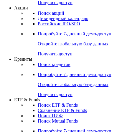
Получить доступ
Акции
Поиск акций
Дивидендный календарь
Российские IPO/SPO
Попробуйте
7-дневный
демо-доступ
Откройте глобальную базу данных
Получить доступ
Кредиты
Поиск кредитов
Попробуйте
7-дневный
демо-доступ
Откройте глобальную базу данных
Получить доступ
ETF & Funds
Поиск ETF & Funds
Сравнение ETF & Funds
Поиск ПИФ
Поиск Mutual Funds
Попробуйте
7-дневный
демо-доступ