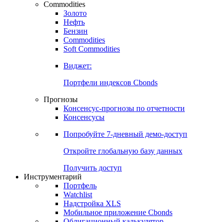
Commodities
Золото
Нефть
Бензин
Commodities
Soft Commodities
Виджет:
Портфели индексов Cbonds
Прогнозы
Консенсус-прогнозы по отчетности
Консенсусы
Попробуйте
7-дневный
демо-доступ
Откройте глобальную базу данных
Получить доступ
Инструментарий
Портфель
Watchlist
Надстройка XLS
Мобильное приложение Cbonds
Облигационный калькулятор