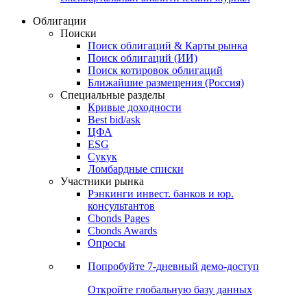
Облигации
Поиски
Поиск облигаций & Карты рынка
Поиск облигаций (ИИ)
Поиск котировок облигаций
Ближайшие размещения (Россия)
Специальные разделы
Кривые доходности
Best bid/ask
ЦФА
ESG
Сукук
Ломбардные списки
Участники рынка
Рэнкинги инвест. банков и юр.
консультантов
Cbonds Pages
Cbonds Awards
Опросы
Попробуйте
7-дневный
демо-доступ
Откройте глобальную базу данных