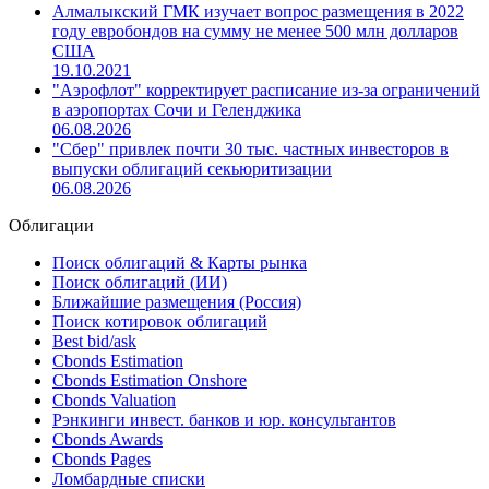
Алмалыкский ГМК изучает вопрос размещения в 2022
году евробондов на сумму не менее 500 млн долларов
США
19.10.2021
"Аэрофлот" корректирует расписание из-за ограничений
в аэропортах Сочи и Геленджика
06.08.2026
"Сбер" привлек почти 30 тыс. частных инвесторов в
выпуски облигаций секьюритизации
06.08.2026
Облигации
Поиск облигаций & Карты рынка
Поиск облигаций (ИИ)
Ближайшие размещения (Россия)
Поиск котировок облигаций
Best bid/ask
Cbonds Estimation
Cbonds Estimation Onshore
Cbonds Valuation
Рэнкинги инвест. банков и юр. консультантов
Cbonds Awards
Cbonds Pages
Ломбардные списки