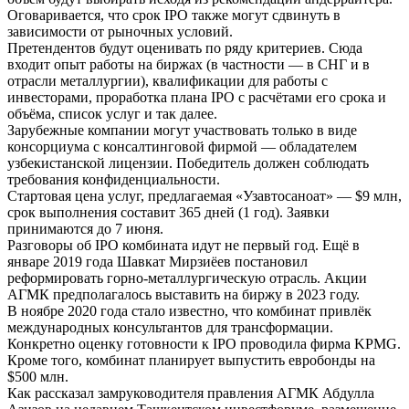
Оговаривается, что срок IPO также могут сдвинуть в
зависимости от рыночных условий.
Претендентов будут оценивать по ряду критериев. Сюда
входит опыт работы на биржах (в частности — в СНГ и в
отрасли металлургии), квалификации для работы с
инвесторами, проработка плана IPO с расчётами его срока и
объёма, список услуг и так далее.
Зарубежные компании могут участвовать только в виде
консорциума с консалтинговой фирмой — обладателем
узбекистанской лицензии. Победитель должен соблюдать
требования конфиденциальности.
Стартовая цена услуг, предлагаемая «Узавтосаноат» — $9 млн,
срок выполнения составит 365 дней (1 год). Заявки
принимаются до 7 июня.
Разговоры об IPO комбината идут не первый год. Ещё в
январе 2019 года Шавкат Мирзиёев постановил
реформировать горно-металлургическую отрасль. Акции
АГМК предполагалось выставить на биржу в 2023 году.
В ноябре 2020 года стало известно, что комбинат привлёк
международных консультантов для трансформации.
Конкретно оценку готовности к IPO проводила фирма KPMG.
Кроме того, комбинат планирует выпустить евробонды на
$500 млн.
Как рассказал замруководителя правления АГМК Абдулла