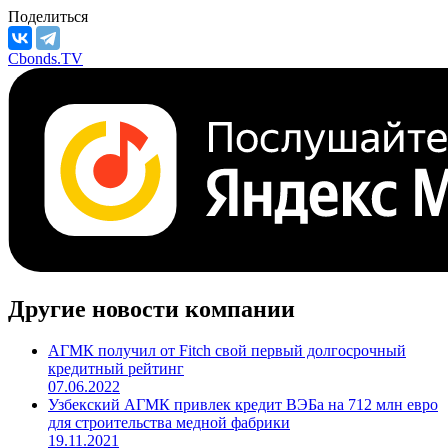
Поделиться
Cbonds.TV
Другие новости компании
АГМК получил от Fitch свой первый долгосрочный
кредитный рейтинг
07.06.2022
Узбекский АГМК привлек кредит ВЭБа на 712 млн евро
для строительства медной фабрики
19.11.2021