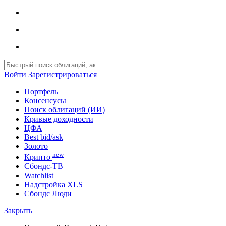
РЕКЛАМА • HTTPS://WWW.HSE.RU/
Войти
Зарегистрироваться
Портфель
Консенсусы
Поиск облигаций (ИИ)
Кривые доходности
ЦФА
Best bid/ask
Золото
new
Крипто
Сбондс-ТВ
Watchlist
Надстройка XLS
Сбондс Люди
Закрыть