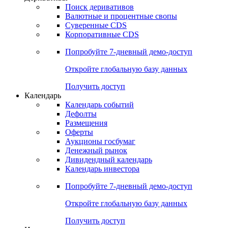
Деривативы
Поиск деривативов
Валютные и процентные свопы
Суверенные CDS
Корпоративные CDS
Попробуйте
7-дневный
демо-доступ
Откройте глобальную базу данных
Получить доступ
Календарь
Календарь событий
Дефолты
Размещения
Оферты
Аукционы госбумаг
Денежный рынок
Дивидендный календарь
Календарь инвестора
Попробуйте
7-дневный
демо-доступ
Откройте глобальную базу данных