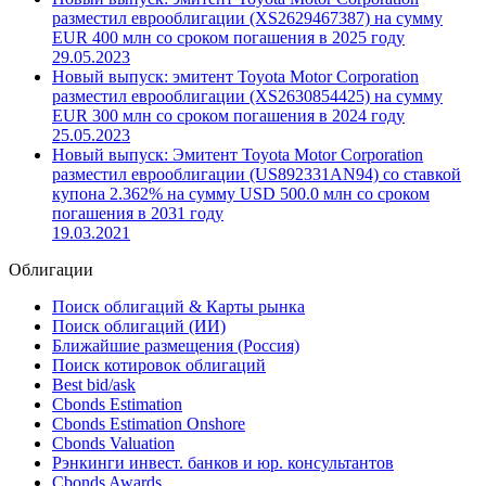
Новый выпуск: эмитент Toyota Motor Corporation
разместил еврооблигации (XS2629467387) на сумму
EUR 400 млн со сроком погашения в 2025 году
29.05.2023
Новый выпуск: эмитент Toyota Motor Corporation
разместил еврооблигации (XS2630854425) на сумму
EUR 300 млн со сроком погашения в 2024 году
25.05.2023
Новый выпуск: Эмитент Toyota Motor Corporation
разместил еврооблигации (US892331AN94) со ставкой
купона 2.362% на сумму USD 500.0 млн со сроком
погашения в 2031 году
19.03.2021
Облигации
Поиск облигаций & Карты рынка
Поиск облигаций (ИИ)
Ближайшие размещения (Россия)
Поиск котировок облигаций
Best bid/ask
Cbonds Estimation
Cbonds Estimation Onshore
Cbonds Valuation
Рэнкинги инвест. банков и юр. консультантов