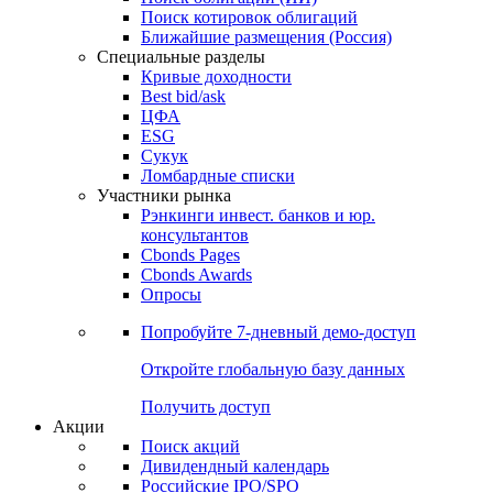
Поиск облигаций (ИИ)
Поиск котировок облигаций
Ближайшие размещения (Россия)
Специальные разделы
Кривые доходности
Best bid/ask
ЦФА
ESG
Сукук
Ломбардные списки
Участники рынка
Рэнкинги инвест. банков и юр.
консультантов
Cbonds Pages
Cbonds Awards
Опросы
Попробуйте
7-дневный
демо-доступ
Откройте глобальную базу данных
Получить доступ
Акции
Поиск акций
Дивидендный календарь