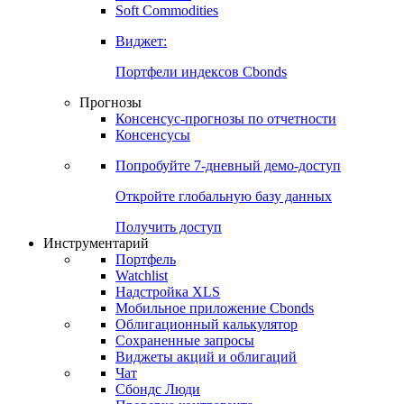
Commodities
Soft Commodities
Виджет:
Портфели индексов Cbonds
Прогнозы
Консенсус-прогнозы по отчетности
Консенсусы
Попробуйте
7-дневный
демо-доступ
Откройте глобальную базу данных
Получить доступ
Инструментарий
Портфель
Watchlist
Надстройка XLS
Мобильное приложение Cbonds
Облигационный калькулятор
Сохраненные запросы
Виджеты акций и облигаций
Чат