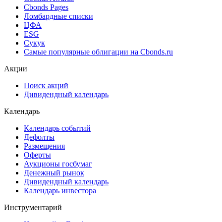
Cbonds Awards
Cbonds Pages
Ломбардные списки
ЦФА
ESG
Сукук
Самые популярные облигации на Cbonds.ru
Акции
Поиск акций
Дивидендный календарь
Календарь
Календарь событий
Дефолты
Размещения
Оферты
Аукционы госбумаг
Денежный рынок
Дивидендный календарь
Календарь инвестора
Инструментарий