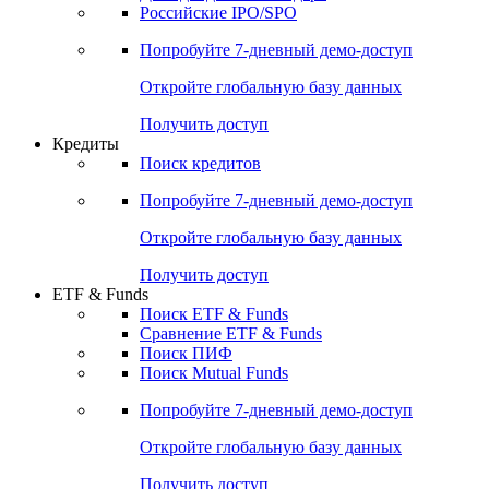
Получить доступ
Акции
Поиск акций
Дивидендный календарь
Российские IPO/SPO
Попробуйте
7-дневный
демо-доступ
Откройте глобальную базу данных
Получить доступ
Кредиты
Поиск кредитов
Попробуйте
7-дневный
демо-доступ
Откройте глобальную базу данных
Получить доступ
ETF & Funds
Поиск ETF & Funds
Сравнение ETF & Funds
Поиск ПИФ
Поиск Mutual Funds
Попробуйте
7-дневный
демо-доступ