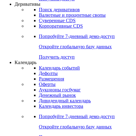
Откройте глобальную базу данных
Получить доступ
Деривативы
Поиск деривативов
Валютные и процентные свопы
Суверенные CDS
Корпоративные CDS
Попробуйте
7-дневный
демо-доступ
Откройте глобальную базу данных
Получить доступ
Календарь
Календарь событий
Дефолты
Размещения
Оферты
Аукционы госбумаг
Денежный рынок
Дивидендный календарь
Календарь инвестора