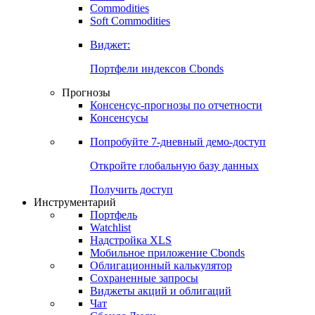
Commodities
Золото
Нефть
Бензин
Commodities
Soft Commodities
Виджет:
Портфели индексов Cbonds
Прогнозы
Консенсус-прогнозы по отчетности
Консенсусы
Попробуйте
7-дневный
демо-доступ
Откройте глобальную базу данных
Получить доступ
Инструментарий
Портфель
Watchlist
Надстройка XLS
Мобильное приложение Cbonds
Облигационный калькулятор