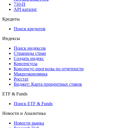
API
API and Data Feed
710-П
API каталог
Кредиты
Поиск кредитов
Индексы
Поиск индексов
Страницы стран
Создать индекс
Консенсусы
Консенсус-прогнозы по отчетности
Макроэкономика
Росстат
Виджет: Карта процентных ставок
ETF & Funds
Поиск ETF & Funds