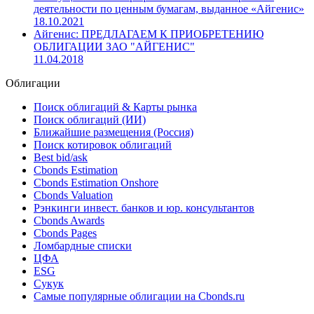
02.08.2022
Министерством финансов Республики Беларусь
принято решение о внесении дополнения в разрешение
на осуществление профессиональной и биржевой
деятельности по ценным бумагам, выданное «Айгенис»
18.10.2021
Айгенис: ПРЕДЛАГАЕМ К ПРИОБРЕТЕНИЮ
ОБЛИГАЦИИ ЗАО "АЙГЕНИС"
11.04.2018
Облигации
Поиск облигаций & Карты рынка
Поиск облигаций (ИИ)
Ближайшие размещения (Россия)
Поиск котировок облигаций
Best bid/ask
Cbonds Estimation
Cbonds Estimation Onshore
Cbonds Valuation
Рэнкинги инвест. банков и юр. консультантов
Cbonds Awards
Cbonds Pages
Ломбардные списки
ЦФА