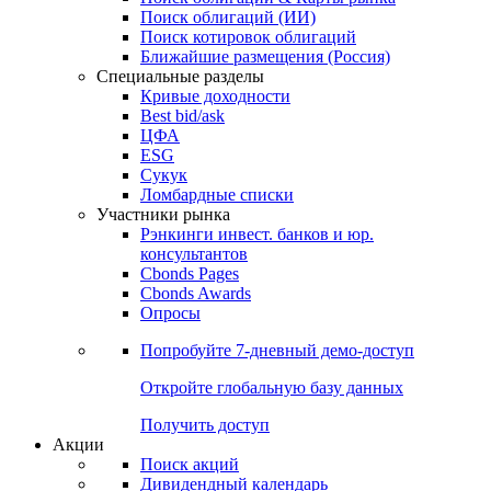
Облигации
Поиски
Поиск облигаций & Карты рынка
Поиск облигаций (ИИ)
Поиск котировок облигаций
Ближайшие размещения (Россия)
Специальные разделы
Кривые доходности
Best bid/ask
ЦФА
ESG
Сукук
Ломбардные списки
Участники рынка
Рэнкинги инвест. банков и юр.
консультантов
Cbonds Pages
Cbonds Awards
Опросы
Попробуйте
7-дневный
демо-доступ
Откройте глобальную базу данных