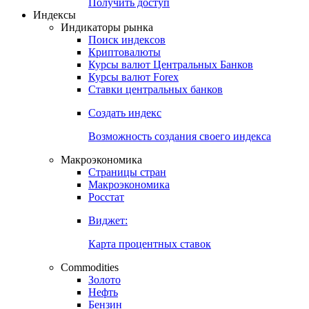
Попробуйте
7-дневный
демо-доступ
Откройте глобальную базу данных
Получить доступ
Индексы
Индикаторы рынка
Поиск индексов
Криптовалюты
Курсы валют Центральных Банков
Курсы валют Forex
Ставки центральных банков
Создать индекс
Возможность создания своего индекса
Макроэкономика
Страницы стран
Макроэкономика
Росстат
Виджет:
Карта процентных ставок