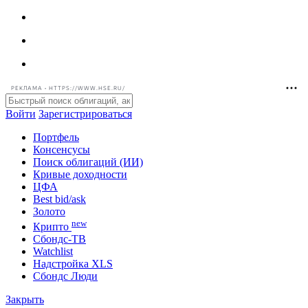
РЕКЛАМА • HTTPS://WWW.HSE.RU/
Войти
Зарегистрироваться
Портфель
Консенсусы
Поиск облигаций (ИИ)
Кривые доходности
ЦФА
Best bid/ask
Золото
new
Крипто
Сбондс-ТВ
Watchlist