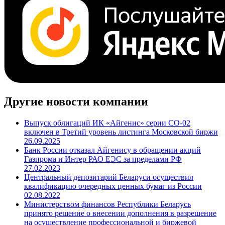
Cbonds.TV
Другие новости компании
Выпуск облигаций ИК «Айгенис» серии СО-02
включен в Третий уровень листинга Московской биржи
26.09.2025
Банк России отказал Айгенису в обращении акций
Газпрома и Интер РАО ЕЭС за пределами РФ
27.02.2023
Центральный депозитарий Беларуси осуществил
квалификацию очередных ценных бумаг из России