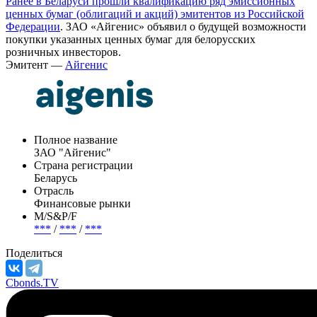
«Айгенис» есть мобильное приложение для продажи ценных
бумаг розничным инвесторам.
Ранее в Беларуси прошли квалификацию ряд эмиссионных
ценных бумаг (облигаций и акций) эмитентов из Российской
Федерации
. ЗАО «Айгенис» объявил о будущей возможности
покупки указанных ценных бумаг для белорусских
розничных инвесторов.
Эмитент —
Айгенис
Полное название
ЗАО "Айгенис"
Страна регистрации
Беларусь
Отрасль
Финансовые рынки
М/S&P/F
***
/
***
/
***
Поделиться