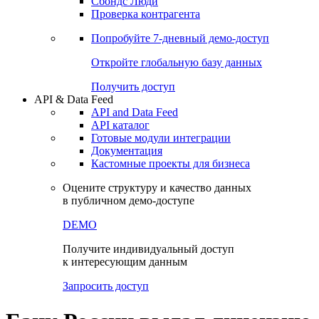
Сохраненные запросы
Виджеты акций и облигаций
Чат
Сбондс Люди
Проверка контрагента
Попробуйте
7-дневный
демо-доступ
Откройте глобальную базу данных
Получить доступ
API & Data Feed
API and Data Feed
API каталог
Готовые модули интеграции
Документация
Кастомные проекты для бизнеса
Оцените структуру и качество данных
в публичном демо-доступе
DEMO
Получите индивидуальный доступ
к интересующим данным