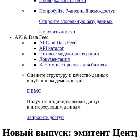
Виджеты акций и облигаций
Чат
Сбондс Люди
Проверка контрагента
Попробуйте
7-дневный
демо-доступ
Откройте глобальную базу данных
Получить доступ
API & Data Feed
API and Data Feed
API каталог
Готовые модули интеграции
Документация
Кастомные проекты для бизнеса
Оцените структуру и качество данных
в публичном демо-доступе
DEMO
Получите индивидуальный доступ
к интересующим данным
Запросить доступ