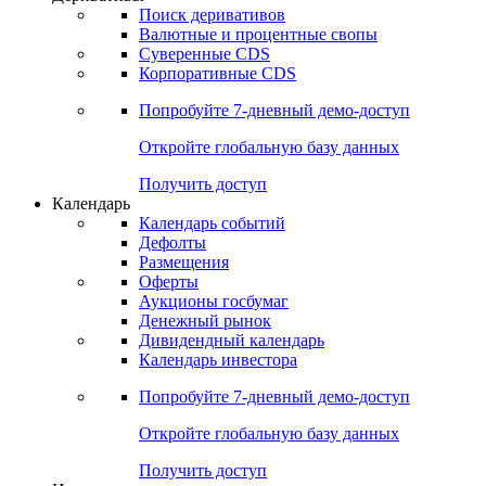
Откройте глобальную базу данных
Получить доступ
Деривативы
Поиск деривативов
Валютные и процентные свопы
Суверенные CDS
Корпоративные CDS
Попробуйте
7-дневный
демо-доступ
Откройте глобальную базу данных
Получить доступ
Календарь
Календарь событий
Дефолты
Размещения
Оферты
Аукционы госбумаг
Денежный рынок
Дивидендный календарь
Календарь инвестора
Попробуйте
7-дневный
демо-доступ