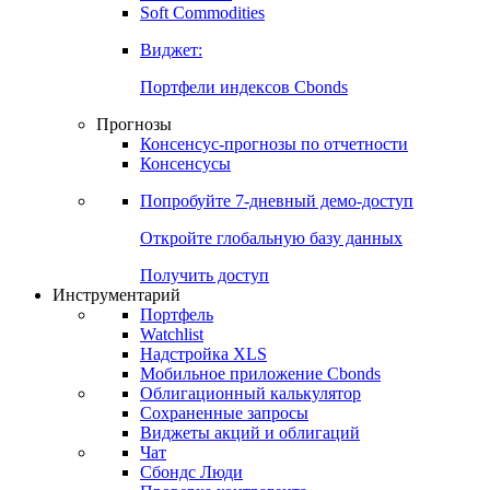
Золото
Нефть
Бензин
Commodities
Soft Commodities
Виджет:
Портфели индексов Cbonds
Прогнозы
Консенсус-прогнозы по отчетности
Консенсусы
Попробуйте
7-дневный
демо-доступ
Откройте глобальную базу данных
Получить доступ
Инструментарий
Портфель
Watchlist
Надстройка XLS
Мобильное приложение Cbonds
Облигационный калькулятор
Сохраненные запросы