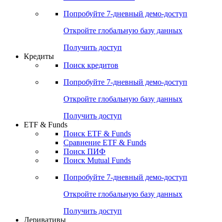
Акции
Поиск акций
Дивидендный календарь
Российские IPO/SPO
Попробуйте
7-дневный
демо-доступ
Откройте глобальную базу данных
Получить доступ
Кредиты
Поиск кредитов
Попробуйте
7-дневный
демо-доступ
Откройте глобальную базу данных
Получить доступ
ETF & Funds
Поиск ETF & Funds
Сравнение ETF & Funds
Поиск ПИФ
Поиск Mutual Funds
Попробуйте
7-дневный
демо-доступ