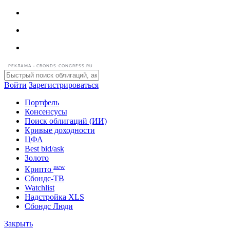
РЕКЛАМА • CBONDS-CONGRESS.RU
Войти
Зарегистрироваться
Портфель
Консенсусы
Поиск облигаций (ИИ)
Кривые доходности
ЦФА
Best bid/ask
Золото
new
Крипто
Сбондс-ТВ
Watchlist
Надстройка XLS