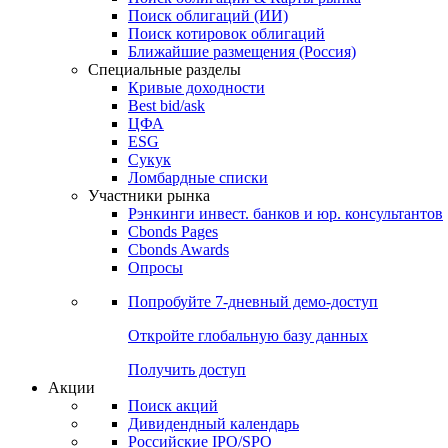
Облигации
Поиски
Поиск облигаций & Карты рынка
Поиск облигаций (ИИ)
Поиск котировок облигаций
Ближайшие размещения (Россия)
Специальные разделы
Кривые доходности
Best bid/ask
ЦФА
ESG
Сукук
Ломбардные списки
Участники рынка
Рэнкинги инвест. банков и юр. консультантов
Cbonds Pages
Cbonds Awards
Опросы
Попробуйте
7-дневный
демо-доступ
Откройте глобальную базу данных
Получить доступ