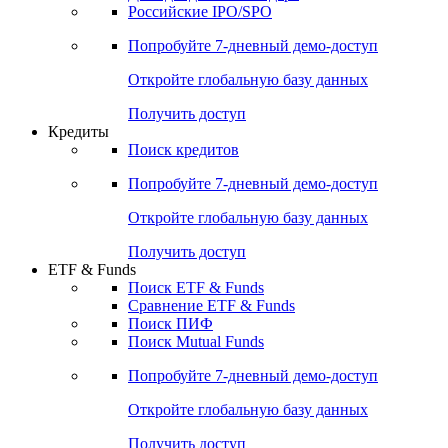
Получить доступ
Акции
Поиск акций
Дивидендный календарь
Российские IPO/SPO
Попробуйте
7-дневный
демо-доступ
Откройте глобальную базу данных
Получить доступ
Кредиты
Поиск кредитов
Попробуйте
7-дневный
демо-доступ
Откройте глобальную базу данных
Получить доступ
ETF & Funds
Поиск ETF & Funds
Сравнение ETF & Funds
Поиск ПИФ
Поиск Mutual Funds
Попробуйте
7-дневный
демо-доступ