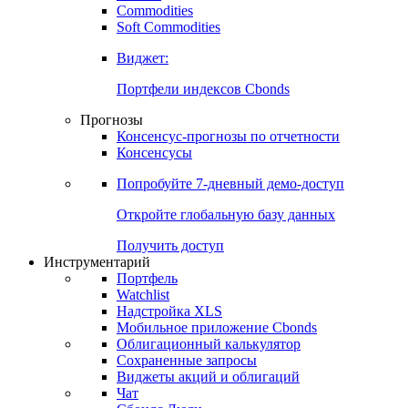
Commodities
Золото
Нефть
Бензин
Commodities
Soft Commodities
Виджет:
Портфели индексов Cbonds
Прогнозы
Консенсус-прогнозы по отчетности
Консенсусы
Попробуйте
7-дневный
демо-доступ
Откройте глобальную базу данных
Получить доступ
Инструментарий
Портфель
Watchlist
Надстройка XLS
Мобильное приложение Cbonds
Облигационный калькулятор