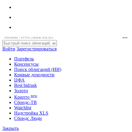
РЕКЛАМА • HTTPS://WWW.HSE.RU/
Войти
Зарегистрироваться
Портфель
Консенсусы
Поиск облигаций (ИИ)
Кривые доходности
ЦФА
Best bid/ask
Золото
new
Крипто
Сбондс-ТВ
Watchlist