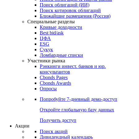
Облигации
Поиски
Поиск облигаций & Карты рынка
Поиск облигаций (ИИ)
Поиск котировок облигаций
Ближайшие размещения (Россия)
Специальные разделы
Кривые доходности
Best bid/ask
ЦФА
ESG
Сукук
Ломбардные списки
Участники рынка
Рэнкинги инвест. банков и юр.
консультантов
Cbonds Pages
Cbonds Awards
Опросы
Попробуйте
7-дневный
демо-доступ
Откройте глобальную базу данных