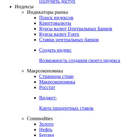
Попробуйте
7-дневный
демо-доступ
Откройте глобальную базу данных
Получить доступ
Индексы
Индикаторы рынка
Поиск индексов
Криптовалюты
Курсы валют Центральных Банков
Курсы валют Forex
Ставки центральных банков
Создать индекс
Возможность создания своего индекса
Макроэкономика
Страницы стран
Макроэкономика
Росстат
Виджет:
Карта процентных ставок