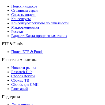
Поиск кредитов
Индексы
Поиск индексов
Страницы стран
Создать индекс
Консенсусы
Консенсус-прогнозы по отчетности
Макроэкономика
Росстат
Виджет: Карта процентных ставок
ETF & Funds
Поиск ETF & Funds
Новости и Аналитика
Новости рынка
Research Hub
Cbonds Review
Сбондс-ТВ
Cbonds для СМИ
Глоссарий