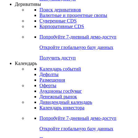
Откройте глобальную базу данных
Получить доступ
Деривативы
Поиск деривативов
Валютные и процентные свопы
Суверенные CDS
Корпоративные CDS
Попробуйте
7-дневный
демо-доступ
Откройте глобальную базу данных
Получить доступ
Календарь
Календарь событий
Дефолты
Размещения
Оферты
Аукционы госбумаг
Денежный рынок
Дивидендный календарь
Календарь инвестора