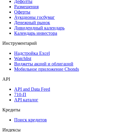
Календарь
Календарь событий
Дефолты
Размещения
Оферты
Аукционы госбумаг
Денежный рынок
Дивидендный календарь
Календарь инвестора
Инструментарий
Надстройка Excel
Watchlist
Виджеты акций и облигаций
Мобильное приложение Cbonds
API
API and Data Feed
710-П
API каталог
Кредиты