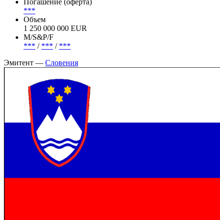
Статус
В обращении
Страна риска
Словения
Погашение (оферта)
***
Объем
1 250 000 000 EUR
М/S&P/F
***
/
***
/
***
Эмитент —
Словения