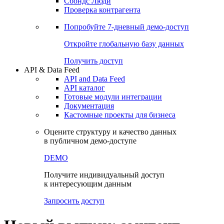
Сохраненные запросы
Виджеты акций и облигаций
Чат
Сбондс Люди
Проверка контрагента
Попробуйте
7-дневный
демо-доступ
Откройте глобальную базу данных
Получить доступ
API & Data Feed
API and Data Feed
API каталог
Готовые модули интеграции
Документация
Кастомные проекты для бизнеса
Оцените структуру и качество данных
в публичном демо-доступе
DEMO
Получите индивидуальный доступ
к интересующим данным