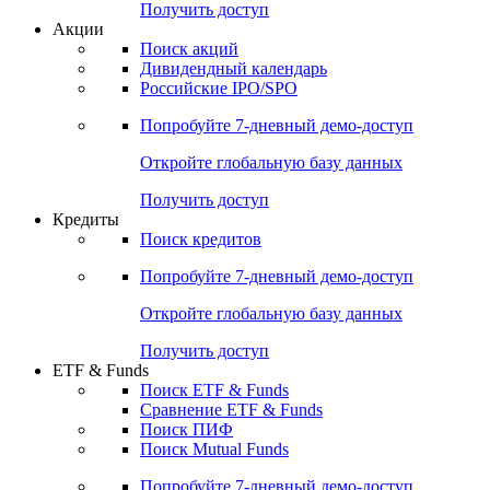
Получить доступ
Акции
Поиск акций
Дивидендный календарь
Российские IPO/SPO
Попробуйте
7-дневный
демо-доступ
Откройте глобальную базу данных
Получить доступ
Кредиты
Поиск кредитов
Попробуйте
7-дневный
демо-доступ
Откройте глобальную базу данных
Получить доступ
ETF & Funds
Поиск ETF & Funds
Сравнение ETF & Funds
Поиск ПИФ
Поиск Mutual Funds
Попробуйте
7-дневный
демо-доступ