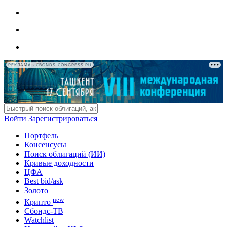
РЕКЛАМА • CBONDS-CONGRESS.RU
Войти
Зарегистрироваться
Портфель
Консенсусы
Поиск облигаций (ИИ)
Кривые доходности
ЦФА
Best bid/ask
Золото
new
Крипто
Сбондс-ТВ
Watchlist