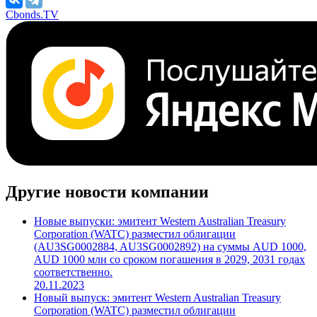
Cbonds.TV
Другие новости компании
Новые выпуски: эмитент Western Australian Treasury
Corporation (WATC) разместил облигации
(AU3SG0002884, AU3SG0002892) на суммы AUD 1000,
AUD 1000 млн со сроком погашения в 2029, 2031 годах
соответственно.
20.11.2023
Новый выпуск: эмитент Western Australian Treasury
Corporation (WATC) разместил облигации