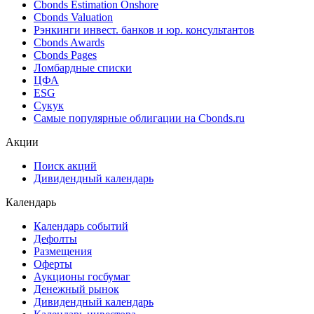
Cbonds Estimation Onshore
Cbonds Valuation
Рэнкинги инвест. банков и юр. консультантов
Cbonds Awards
Cbonds Pages
Ломбардные списки
ЦФА
ESG
Сукук
Самые популярные облигации на Cbonds.ru
Акции
Поиск акций
Дивидендный календарь
Календарь
Календарь событий
Дефолты
Размещения
Оферты
Аукционы госбумаг
Денежный рынок
Дивидендный календарь