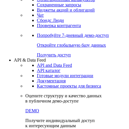
Сохраненные запросы
Виджеты акций и облигаций
Чат
Сбондс Люди
Проверка контрагента
Попробуйте
7-дневный
демо-доступ
Откройте глобальную базу данных
Получить доступ
API & Data Feed
API and Data Feed
API каталог
Готовые модули интеграции
Документация
Кастомные проекты для бизнеса
Оцените структуру и качество данных
в публичном демо-доступе
DEMO
Получите индивидуальный доступ
к интересующим данным