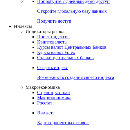
Попробуйте
7-дневный
демо-доступ
Откройте глобальную базу данных
Получить доступ
Индексы
Индикаторы рынка
Поиск индексов
Криптовалюты
Курсы валют Центральных Банков
Курсы валют Forex
Ставки центральных банков
Создать индекс
Возможность создания своего индекса
Макроэкономика
Страницы стран
Макроэкономика
Росстат
Виджет:
Карта процентных ставок