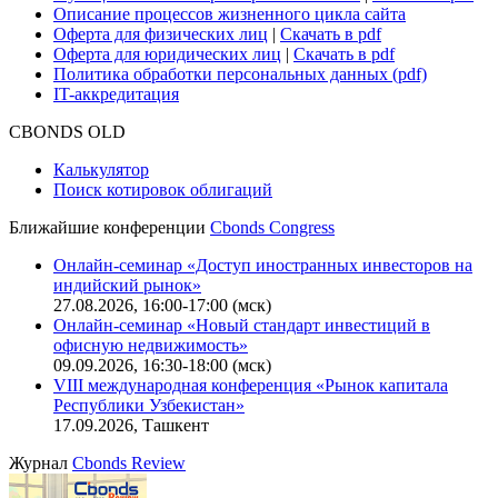
Описание процессов жизненного цикла сайта
Оферта для физических лиц
|
Скачать в pdf
Оферта для юридических лиц
|
Скачать в pdf
Политика обработки персональных данных (pdf)
IT-аккредитация
CBONDS OLD
Калькулятор
Поиск котировок облигаций
Ближайшие конференции
Cbonds Congress
Онлайн-семинар «Доступ иностранных инвесторов на
индийский рынок»
27.08.2026, 16:00-17:00 (мск)
Онлайн-семинар «Новый стандарт инвестиций в
офисную недвижимость»
09.09.2026, 16:30-18:00 (мск)
VIII международная конференция «Рынок капитала
Республики Узбекистан»
17.09.2026, Ташкент
Журнал
Cbonds Review