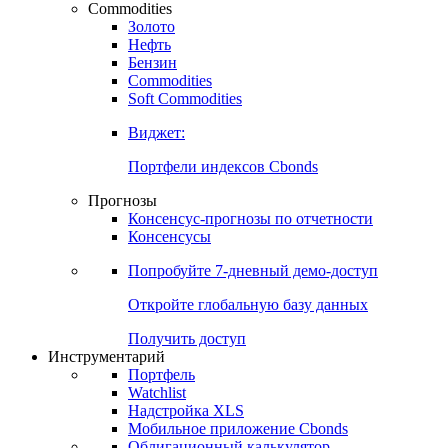
Commodities
Золото
Нефть
Бензин
Commodities
Soft Commodities
Виджет:
Портфели индексов Cbonds
Прогнозы
Консенсус-прогнозы по отчетности
Консенсусы
Попробуйте
7-дневный
демо-доступ
Откройте глобальную базу данных
Получить доступ
Инструментарий
Портфель
Watchlist
Надстройка XLS
Мобильное приложение Cbonds
Облигационный калькулятор