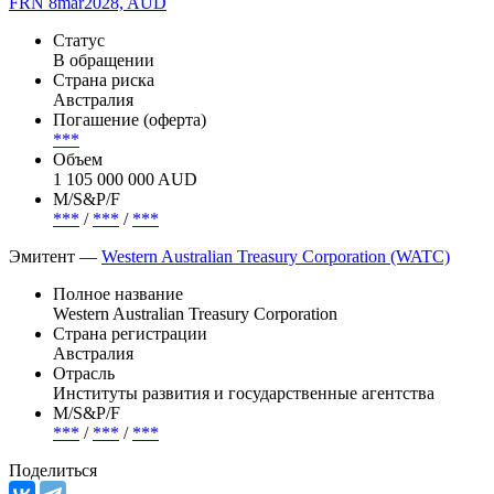
FRN 8mar2028, AUD
Статус
В обращении
Страна риска
Австралия
Погашение (оферта)
***
Объем
1 105 000 000 AUD
М/S&P/F
***
/
***
/
***
Эмитент —
Western Australian Treasury Corporation (WATC)
Полное название
Western Australian Treasury Corporation
Страна регистрации
Австралия
Отрасль
Институты развития и государственные агентства
М/S&P/F
***
/
***
/
***
Поделиться