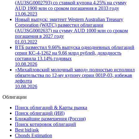
(AU3SG0002793) со ставкой купона 4.25% на сумму
AUD 1900 млн со сроком погашения в 2033 году
13.06.2023
Новый выпуск: эмитент Western Australian Treasury
Corporation (WATC) разместил облигации
(AU3SG0002637) на сумму AUD 1000 млн со сроком
погашения в 2027 году
01.03.2022
ВТБ разместил 9.66% выпуска однодневных облигаций
серии КС-4-1262 на 9.66 млрд рублей, доходность
составила 13.14% годовых
10.08.2026
«Михайловский молочный завод» полностью исполнил
обязательства по 12-му купону серии 001Р-03, избежав
дефолта
10.08.2026
Облигации
Поиск облигаций & Карты рынка
Поиск облигаций (ИИ)
Ближайшие размещения (Россия)
Поиск котировок облигаций
Best bid/ask
Cbonds Estimation