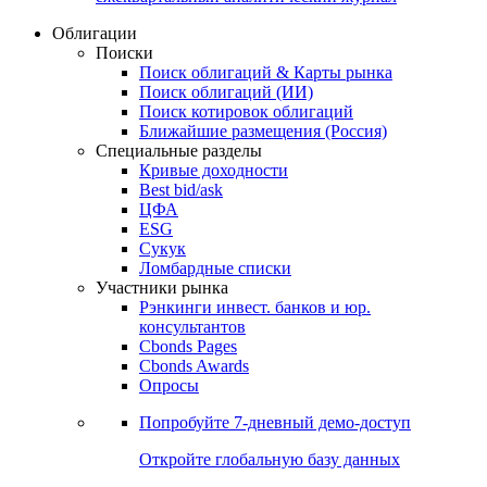
Облигации
Поиски
Поиск облигаций & Карты рынка
Поиск облигаций (ИИ)
Поиск котировок облигаций
Ближайшие размещения (Россия)
Специальные разделы
Кривые доходности
Best bid/ask
ЦФА
ESG
Сукук
Ломбардные списки
Участники рынка
Рэнкинги инвест. банков и юр.
консультантов
Cbonds Pages
Cbonds Awards
Опросы
Попробуйте
7-дневный
демо-доступ
Откройте глобальную базу данных