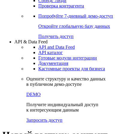
Сохраненные запросы
Виджеты акций и облигаций
Чат
Сбондс Люди
Проверка контрагента
Попробуйте
7-дневный
демо-доступ
Откройте глобальную базу данных
Получить доступ
API & Data Feed
API and Data Feed
API каталог
Готовые модули интеграции
Документация
Кастомные проекты для бизнеса
Оцените структуру и качество данных
в публичном демо-доступе
DEMO
Получите индивидуальный доступ
к интересующим данным