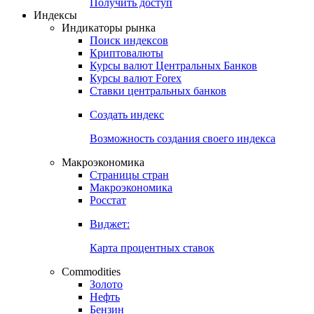
Попробуйте
7-дневный
демо-доступ
Откройте глобальную базу данных
Получить доступ
Индексы
Индикаторы рынка
Поиск индексов
Криптовалюты
Курсы валют Центральных Банков
Курсы валют Forex
Ставки центральных банков
Создать индекс
Возможность создания своего индекса
Макроэкономика
Страницы стран
Макроэкономика
Росстат
Виджет:
Карта процентных ставок