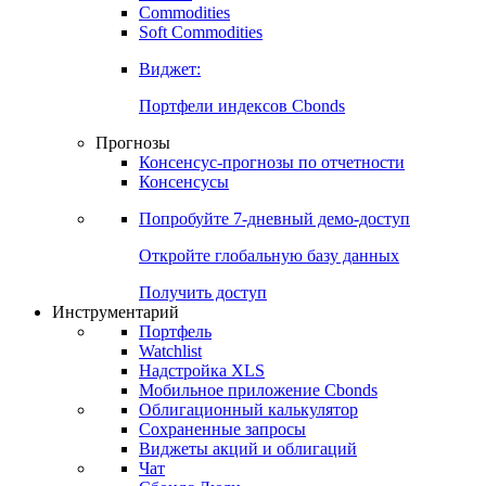
Commodities
Золото
Нефть
Бензин
Commodities
Soft Commodities
Виджет:
Портфели индексов Cbonds
Прогнозы
Консенсус-прогнозы по отчетности
Консенсусы
Попробуйте
7-дневный
демо-доступ
Откройте глобальную базу данных
Получить доступ
Инструментарий
Портфель
Watchlist
Надстройка XLS
Мобильное приложение Cbonds
Облигационный калькулятор