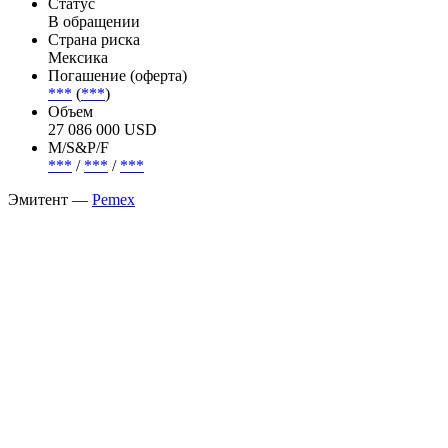
Financial Group, Banco Santander, Banco Bilbao (BBVA), Bank of
Nova Scotia, SMBC Nikko Capital.
Эмиссия —
Pemex, 10% 7feb2033, USD
Статус
В обращении
Страна риска
Мексика
Погашение (оферта)
***
(
***
)
Объем
27 086 000 USD
М/S&P/F
***
/
***
/
***
Эмитент —
Pemex