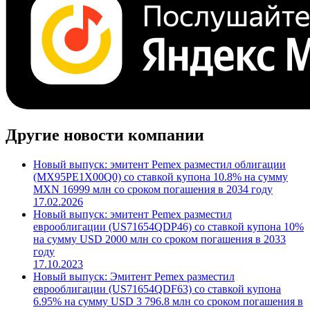
Cbonds.TV
Другие новости компании
Новый выпуск: эмитент Pemex разместил облигации
(MX95PE1X00Q0) со ставкой купона 10.8% на сумму
MXN 16999 млн со сроком погашения в 2034 году
17.02.2026
Новый выпуск: эмитент Pemex разместил
еврооблигации (US71654QDP46) со ставкой купона 10%
на сумму USD 2000 млн со сроком погашения в 2033
году