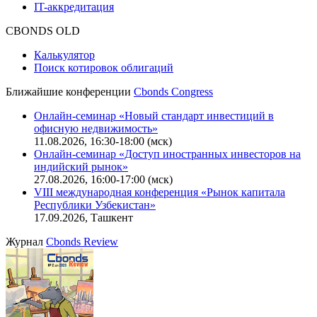
Описание процессов жизненного цикла сайта
Оферта для физических лиц
|
Скачать в pdf
Оферта для юридических лиц
|
Скачать в pdf
Политика обработки персональных данных (pdf)
IT-аккредитация
CBONDS OLD
Калькулятор
Поиск котировок облигаций
Ближайшие конференции
Cbonds Congress
Онлайн-семинар «Новый стандарт инвестиций в
офисную недвижимость»
11.08.2026, 16:30-18:00 (мск)
Онлайн-семинар «Доступ иностранных инвесторов на
индийский рынок»
27.08.2026, 16:00-17:00 (мск)
VIII международная конференция «Рынок капитала
Республики Узбекистан»
17.09.2026, Ташкент
Журнал
Cbonds Review