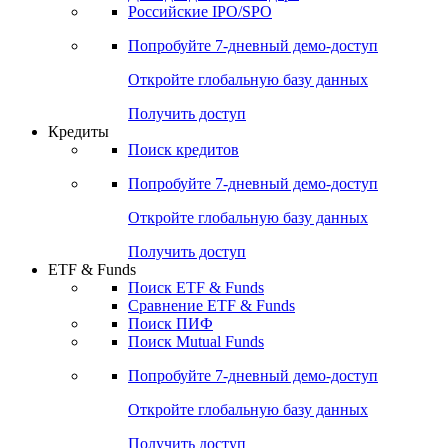
Получить доступ
Акции
Поиск акций
Дивидендный календарь
Российские IPO/SPO
Попробуйте
7-дневный
демо-доступ
Откройте глобальную базу данных
Получить доступ
Кредиты
Поиск кредитов
Попробуйте
7-дневный
демо-доступ
Откройте глобальную базу данных
Получить доступ
ETF & Funds
Поиск ETF & Funds
Сравнение ETF & Funds
Поиск ПИФ
Поиск Mutual Funds
Попробуйте
7-дневный
демо-доступ