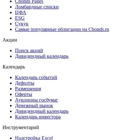
Cbonds Valuation
Рэнкинги инвест. банков и юр. консультантов
Cbonds Awards
Cbonds Pages
Ломбардные списки
ЦФА
ESG
Сукук
Самые популярные облигации на Cbonds.ru
Акции
Поиск акций
Дивидендный календарь
Календарь
Календарь событий
Дефолты
Размещения
Оферты
Аукционы госбумаг
Денежный рынок
Дивидендный календарь
Календарь инвестора