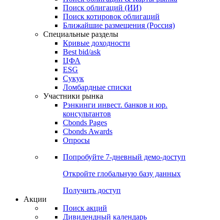
Облигации
Поиски
Поиск облигаций & Карты рынка
Поиск облигаций (ИИ)
Поиск котировок облигаций
Ближайшие размещения (Россия)
Специальные разделы
Кривые доходности
Best bid/ask
ЦФА
ESG
Сукук
Ломбардные списки
Участники рынка
Рэнкинги инвест. банков и юр.
консультантов
Cbonds Pages
Cbonds Awards
Опросы
Попробуйте
7-дневный
демо-доступ
Откройте глобальную базу данных