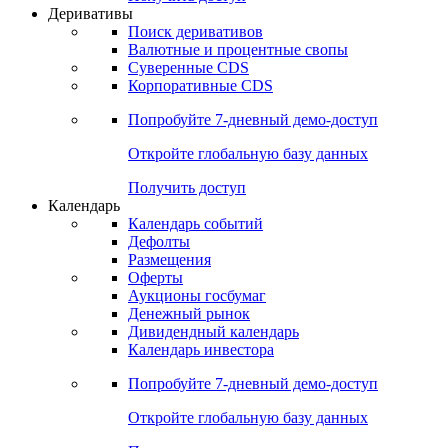
Откройте глобальную базу данных
Получить доступ
Деривативы
Поиск деривативов
Валютные и процентные свопы
Суверенные CDS
Корпоративные CDS
Попробуйте
7-дневный
демо-доступ
Откройте глобальную базу данных
Получить доступ
Календарь
Календарь событий
Дефолты
Размещения
Оферты
Аукционы госбумаг
Денежный рынок
Дивидендный календарь
Календарь инвестора