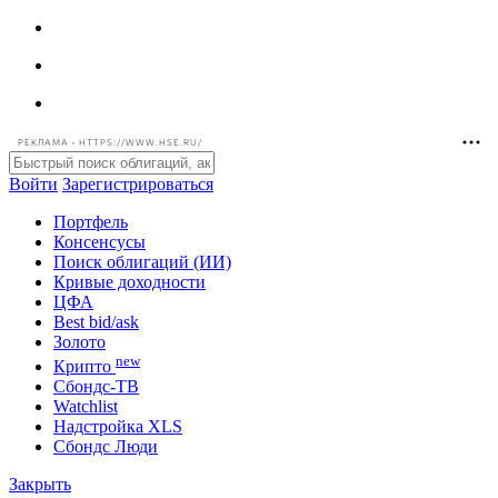
РЕКЛАМА • HTTPS://WWW.HSE.RU/
Войти
Зарегистрироваться
Портфель
Консенсусы
Поиск облигаций (ИИ)
Кривые доходности
ЦФА
Best bid/ask
Золото
new
Крипто
Сбондс-ТВ
Watchlist