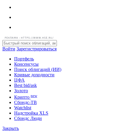
РЕКЛАМА • HTTPS://WWW.HSE.RU/
Войти
Зарегистрироваться
Портфель
Консенсусы
Поиск облигаций (ИИ)
Кривые доходности
ЦФА
Best bid/ask
Золото
new
Крипто
Сбондс-ТВ
Watchlist
Надстройка XLS