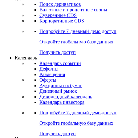
Откройте глобальную базу данных
Получить доступ
Деривативы
Поиск деривативов
Валютные и процентные свопы
Суверенные CDS
Корпоративные CDS
Попробуйте
7-дневный
демо-доступ
Откройте глобальную базу данных
Получить доступ
Календарь
Календарь событий
Дефолты
Размещения
Оферты
Аукционы госбумаг
Денежный рынок
Дивидендный календарь
Календарь инвестора
Попробуйте
7-дневный
демо-доступ