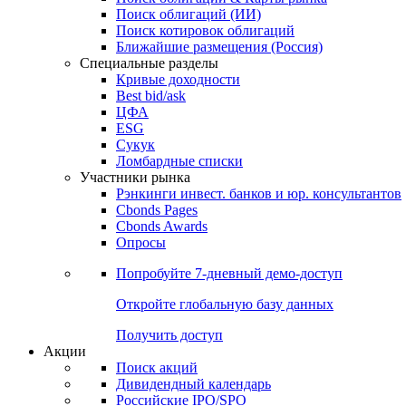
Облигации
Поиски
Поиск облигаций & Карты рынка
Поиск облигаций (ИИ)
Поиск котировок облигаций
Ближайшие размещения (Россия)
Специальные разделы
Кривые доходности
Best bid/ask
ЦФА
ESG
Сукук
Ломбардные списки
Участники рынка
Рэнкинги инвест. банков и юр. консультантов
Cbonds Pages
Cbonds Awards
Опросы
Попробуйте
7-дневный
демо-доступ
Откройте глобальную базу данных
Получить доступ