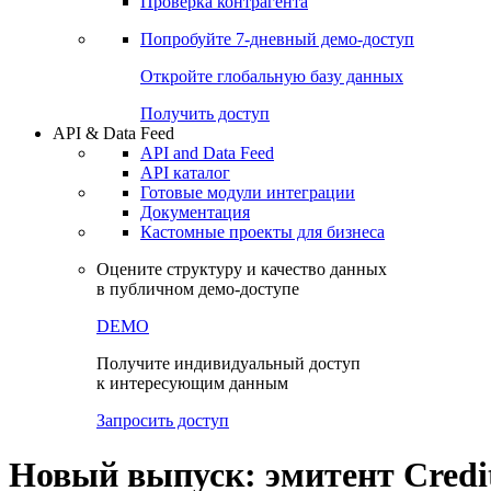
Виджеты акций и облигаций
Чат
Сбондс Люди
Проверка контрагента
Попробуйте
7-дневный
демо-доступ
Откройте глобальную базу данных
Получить доступ
API & Data Feed
API and Data Feed
API каталог
Готовые модули интеграции
Документация
Кастомные проекты для бизнеса
Оцените структуру и качество данных
в публичном демо-доступе
DEMO
Получите индивидуальный доступ
к интересующим данным
Запросить доступ