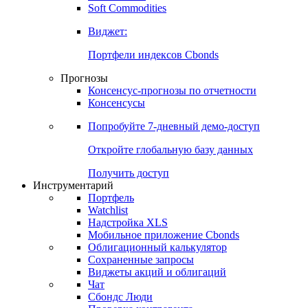
Золото
Нефть
Бензин
Commodities
Soft Commodities
Виджет:
Портфели индексов Cbonds
Прогнозы
Консенсус-прогнозы по отчетности
Консенсусы
Попробуйте
7-дневный
демо-доступ
Откройте глобальную базу данных
Получить доступ
Инструментарий
Портфель
Watchlist
Надстройка XLS
Мобильное приложение Cbonds
Облигационный калькулятор
Сохраненные запросы