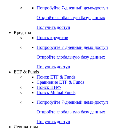
Акции
Поиск акций
Дивидендный календарь
Российские IPO/SPO
Попробуйте
7-дневный
демо-доступ
Откройте глобальную базу данных
Получить доступ
Кредиты
Поиск кредитов
Попробуйте
7-дневный
демо-доступ
Откройте глобальную базу данных
Получить доступ
ETF & Funds
Поиск ETF & Funds
Сравнение ETF & Funds
Поиск ПИФ
Поиск Mutual Funds
Попробуйте
7-дневный
демо-доступ