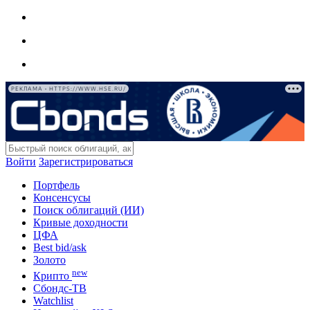
РЕКЛАМА • HTTPS://WWW.HSE.RU/
Войти
Зарегистрироваться
Портфель
Консенсусы
Поиск облигаций (ИИ)
Кривые доходности
ЦФА
Best bid/ask
Золото
new
Крипто
Сбондс-ТВ
Watchlist