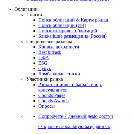
Облигации
Поиски
Поиск облигаций & Карты рынка
Поиск облигаций (ИИ)
Поиск котировок облигаций
Ближайшие размещения (Россия)
Специальные разделы
Кривые доходности
Best bid/ask
ЦФА
ESG
Сукук
Ломбардные списки
Участники рынка
Рэнкинги инвест. банков и юр.
консультантов
Cbonds Pages
Cbonds Awards
Опросы
Попробуйте
7-дневный
демо-доступ
Откройте глобальную базу данных