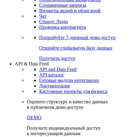
Сохраненные запросы
Виджеты акций и облигаций
Чат
Сбондс Люди
Проверка контрагента
Попробуйте
7-дневный
демо-доступ
Откройте глобальную базу данных
Получить доступ
API & Data Feed
API and Data Feed
API каталог
Готовые модули интеграции
Документация
Кастомные проекты для бизнеса
Оцените структуру и качество данных
в публичном демо-доступе
DEMO
Получите индивидуальный доступ
к интересующим данным