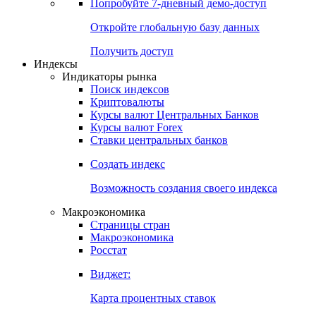
Попробуйте
7-дневный
демо-доступ
Откройте глобальную базу данных
Получить доступ
Индексы
Индикаторы рынка
Поиск индексов
Криптовалюты
Курсы валют Центральных Банков
Курсы валют Forex
Ставки центральных банков
Создать индекс
Возможность создания своего индекса
Макроэкономика
Страницы стран
Макроэкономика
Росстат
Виджет:
Карта процентных ставок