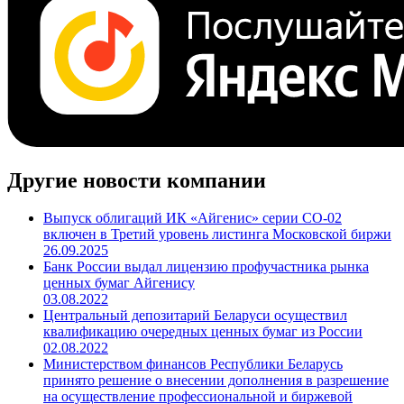
Другие новости компании
Выпуск облигаций ИК «Айгенис» серии СО-02
включен в Третий уровень листинга Московской биржи
26.09.2025
Банк России выдал лицензию профучастника рынка
ценных бумаг Айгенису
03.08.2022
Центральный депозитарий Беларуси осуществил
квалификацию очередных ценных бумаг из России
02.08.2022
Министерством финансов Республики Беларусь
принято решение о внесении дополнения в разрешение
на осуществление профессиональной и биржевой