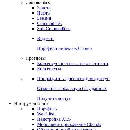
Commodities
Золото
Нефть
Бензин
Commodities
Soft Commodities
Виджет:
Портфели индексов Cbonds
Прогнозы
Консенсус-прогнозы по отчетности
Консенсусы
Попробуйте
7-дневный
демо-доступ
Откройте глобальную базу данных
Получить доступ
Инструментарий
Портфель
Watchlist
Надстройка XLS
Мобильное приложение Cbonds
Облигационный калькулятор