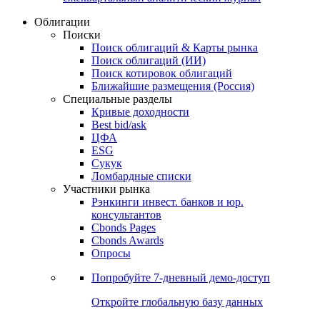
Облигации
Поиски
Поиск облигаций & Карты рынка
Поиск облигаций (ИИ)
Поиск котировок облигаций
Ближайшие размещения (Россия)
Специальные разделы
Кривые доходности
Best bid/ask
ЦФА
ESG
Сукук
Ломбардные списки
Участники рынка
Рэнкинги инвест. банков и юр.
консультантов
Cbonds Pages
Cbonds Awards
Опросы
Попробуйте
7-дневный
демо-доступ
Откройте глобальную базу данных