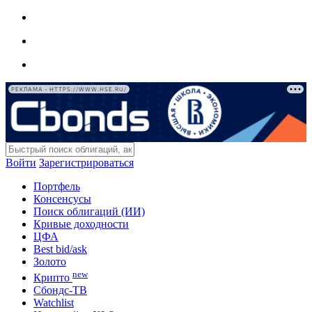
РЕКЛАМА • HTTPS://WWW.HSE.RU/
Войти
Зарегистрироваться
Портфель
Консенсусы
Поиск облигаций (ИИ)
Кривые доходности
ЦФА
Best bid/ask
Золото
new
Крипто
Сбондс-ТВ
Watchlist