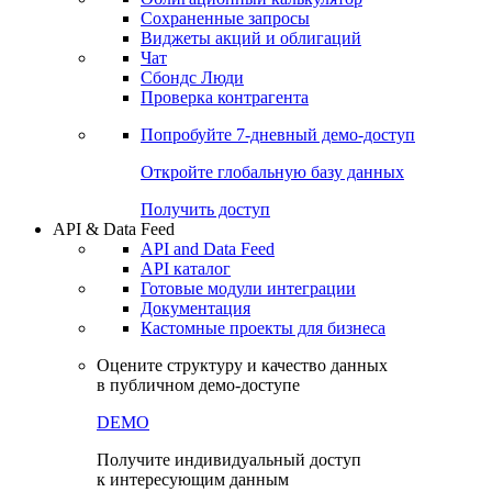
Сохраненные запросы
Виджеты акций и облигаций
Чат
Сбондс Люди
Проверка контрагента
Попробуйте
7-дневный
демо-доступ
Откройте глобальную базу данных
Получить доступ
API & Data Feed
API and Data Feed
API каталог
Готовые модули интеграции
Документация
Кастомные проекты для бизнеса
Оцените структуру и качество данных
в публичном демо-доступе
DEMO
Получите индивидуальный доступ
к интересующим данным