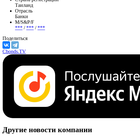
Таиланд
Отрасль
Банки
М/S&P/F
***
/
***
/
***
Поделиться
Cbonds.TV
Другие новости компании