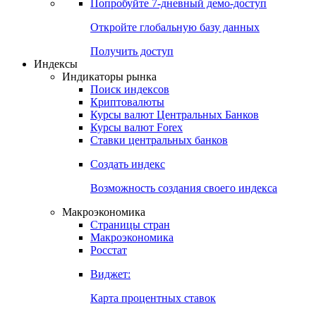
Попробуйте
7-дневный
демо-доступ
Откройте глобальную базу данных
Получить доступ
Индексы
Индикаторы рынка
Поиск индексов
Криптовалюты
Курсы валют Центральных Банков
Курсы валют Forex
Ставки центральных банков
Создать индекс
Возможность создания своего индекса
Макроэкономика
Страницы стран
Макроэкономика
Росстат
Виджет:
Карта процентных ставок