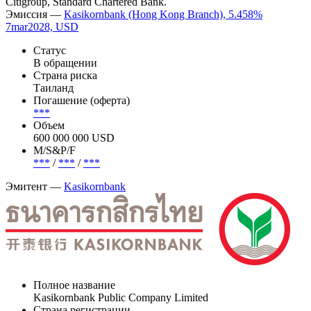
Citigroup, Standard Chartered Bank.
Эмиссия —
Kasikornbank (Hong Kong Branch), 5.458%
7mar2028, USD
Статус
В обращении
Страна риска
Таиланд
Погашение (оферта)
***
Объем
600 000 000 USD
М/S&P/F
***
/
***
/
***
Эмитент —
Kasikornbank
Полное название
Kasikornbank Public Company Limited
Страна регистрации