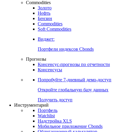
Commodities
Золото
Нефть
Бензин
Commodities
Soft Commodities
Виджет:
Портфели индексов Cbonds
Прогнозы
Консенсус-прогнозы по отчетности
Консенсусы
Попробуйте
7-дневный
демо-доступ
Откройте глобальную базу данных
Получить доступ
Инструментарий
Портфель
Watchlist
Надстройка XLS
Мобильное приложение Cbonds
Облигационный калькулятор