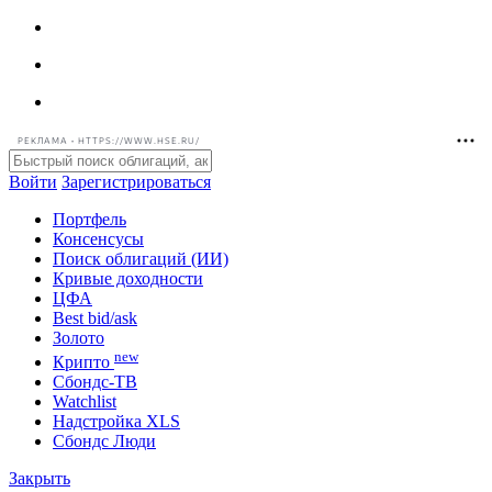
РЕКЛАМА • HTTPS://WWW.HSE.RU/
Войти
Зарегистрироваться
Портфель
Консенсусы
Поиск облигаций (ИИ)
Кривые доходности
ЦФА
Best bid/ask
Золото
new
Крипто
Сбондс-ТВ
Watchlist
Надстройка XLS
Сбондс Люди
Закрыть