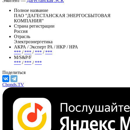
Эмитент —
Дагестанская ЭСК
Полное название
ПАО "ДАГЕСТАНСКАЯ ЭНЕРГОСБЫТОВАЯ
КОМПАНИЯ"
Страна регистрации
Россия
Отрасль
Электроэнергетика
АКРА / Эксперт РА / НКР / НРА
***
/
***
/
***
/
***
М/S&P/F
***
/
***
/
***
Поделиться
Cbonds.TV