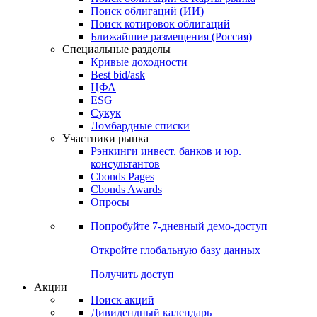
Поиск облигаций (ИИ)
Поиск котировок облигаций
Ближайшие размещения (Россия)
Специальные разделы
Кривые доходности
Best bid/ask
ЦФА
ESG
Сукук
Ломбардные списки
Участники рынка
Рэнкинги инвест. банков и юр.
консультантов
Cbonds Pages
Cbonds Awards
Опросы
Попробуйте
7-дневный
демо-доступ
Откройте глобальную базу данных
Получить доступ
Акции
Поиск акций
Дивидендный календарь