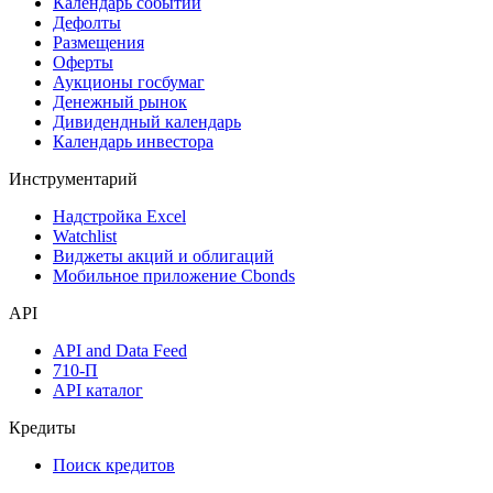
Календарь событий
Дефолты
Размещения
Оферты
Аукционы госбумаг
Денежный рынок
Дивидендный календарь
Календарь инвестора
Инструментарий
Надстройка Excel
Watchlist
Виджеты акций и облигаций
Мобильное приложение Cbonds
API
API and Data Feed
710-П
API каталог
Кредиты
Поиск кредитов