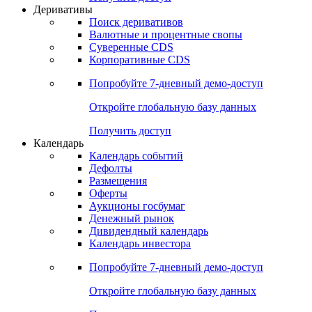
Деривативы
Поиск деривативов
Валютные и процентные свопы
Суверенные CDS
Корпоративные CDS
Попробуйте
7-дневный
демо-доступ
Откройте глобальную базу данных
Получить доступ
Календарь
Календарь событий
Дефолты
Размещения
Оферты
Аукционы госбумаг
Денежный рынок
Дивидендный календарь
Календарь инвестора
Попробуйте
7-дневный
демо-доступ
Откройте глобальную базу данных