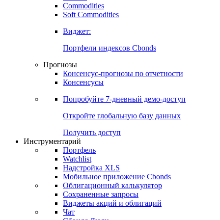
Commodities
Soft Commodities
Виджет:
Портфели индексов Cbonds
Прогнозы
Консенсус-прогнозы по отчетности
Консенсусы
Попробуйте
7-дневный
демо-доступ
Откройте глобальную базу данных
Получить доступ
Инструментарий
Портфель
Watchlist
Надстройка XLS
Мобильное приложение Cbonds
Облигационный калькулятор
Сохраненные запросы
Виджеты акций и облигаций
Чат