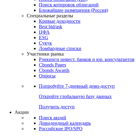
Поиск котировок облигаций
Ближайшие размещения (Россия)
Специальные разделы
Кривые доходности
Best bid/ask
ЦФА
ESG
Сукук
Ломбардные списки
Участники рынка
Рэнкинги инвест. банков и юр. консультантов
Cbonds Pages
Cbonds Awards
Опросы
Попробуйте
7-дневный
демо-доступ
Откройте глобальную базу данных
Получить доступ
Акции
Поиск акций
Дивидендный календарь
Российские IPO/SPO