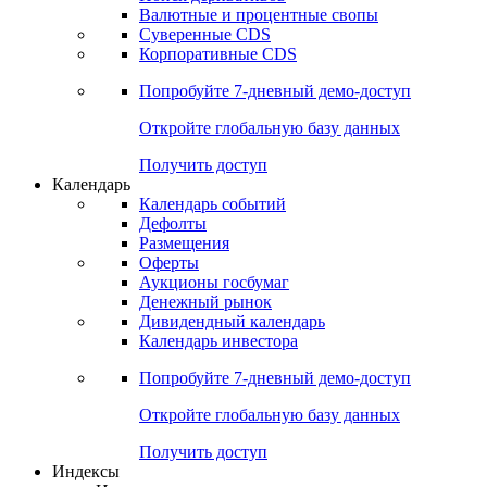
Валютные и процентные свопы
Суверенные CDS
Корпоративные CDS
Попробуйте
7-дневный
демо-доступ
Откройте глобальную базу данных
Получить доступ
Календарь
Календарь событий
Дефолты
Размещения
Оферты
Аукционы госбумаг
Денежный рынок
Дивидендный календарь
Календарь инвестора
Попробуйте
7-дневный
демо-доступ
Откройте глобальную базу данных
Получить доступ
Индексы