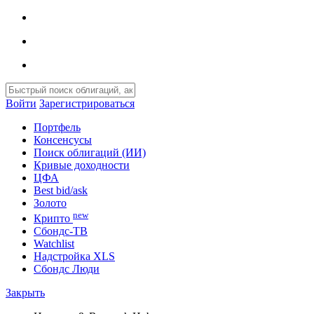
Войти
Зарегистрироваться
Портфель
Консенсусы
Поиск облигаций (ИИ)
Кривые доходности
ЦФА
Best bid/ask
Золото
new
Крипто
Сбондс-ТВ
Watchlist
Надстройка XLS
Сбондс Люди
Закрыть