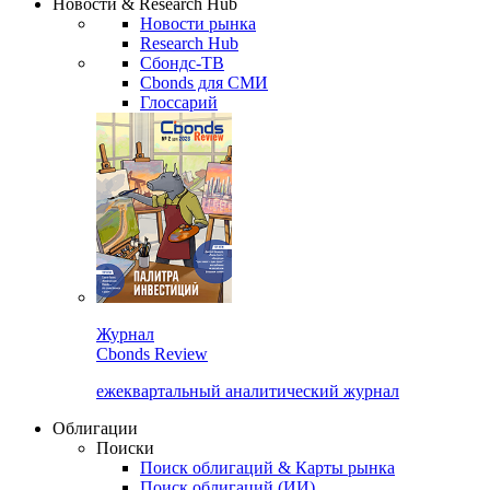
Новости & Research Hub
Новости рынка
Research Hub
Сбондс-ТВ
Cbonds для СМИ
Глоссарий
Журнал
Cbonds Review
ежеквартальный аналитический журнал
Облигации
Поиски
Поиск облигаций & Карты рынка
Поиск облигаций (ИИ)