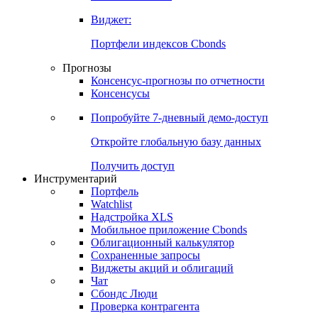
Виджет:
Портфели индексов Cbonds
Прогнозы
Консенсус-прогнозы по отчетности
Консенсусы
Попробуйте
7-дневный
демо-доступ
Откройте глобальную базу данных
Получить доступ
Инструментарий
Портфель
Watchlist
Надстройка XLS
Мобильное приложение Cbonds
Облигационный калькулятор
Сохраненные запросы
Виджеты акций и облигаций
Чат
Сбондс Люди
Проверка контрагента