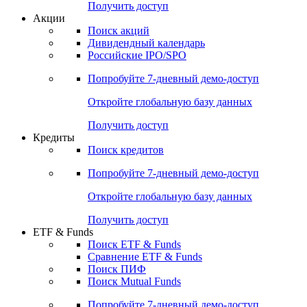
Получить доступ
Акции
Поиск акций
Дивидендный календарь
Российские IPO/SPO
Попробуйте
7-дневный
демо-доступ
Откройте глобальную базу данных
Получить доступ
Кредиты
Поиск кредитов
Попробуйте
7-дневный
демо-доступ
Откройте глобальную базу данных
Получить доступ
ETF & Funds
Поиск ETF & Funds
Сравнение ETF & Funds
Поиск ПИФ
Поиск Mutual Funds
Попробуйте
7-дневный
демо-доступ