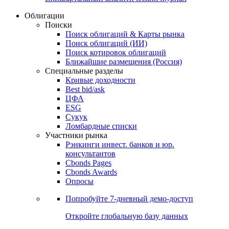
Облигации
Поиски
Поиск облигаций & Карты рынка
Поиск облигаций (ИИ)
Поиск котировок облигаций
Ближайшие размещения (Россия)
Специальные разделы
Кривые доходности
Best bid/ask
ЦФА
ESG
Сукук
Ломбардные списки
Участники рынка
Рэнкинги инвест. банков и юр.
консультантов
Cbonds Pages
Cbonds Awards
Опросы
Попробуйте
7-дневный
демо-доступ
Откройте глобальную базу данных