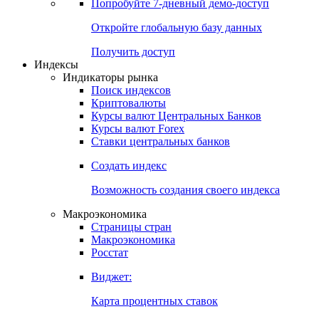
Попробуйте
7-дневный
демо-доступ
Откройте глобальную базу данных
Получить доступ
Индексы
Индикаторы рынка
Поиск индексов
Криптовалюты
Курсы валют Центральных Банков
Курсы валют Forex
Ставки центральных банков
Создать индекс
Возможность создания своего индекса
Макроэкономика
Страницы стран
Макроэкономика
Росстат
Виджет:
Карта процентных ставок