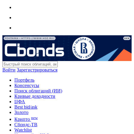
РЕКЛАМА • HTTPS://WWW.HSE.RU/
Войти
Зарегистрироваться
Портфель
Консенсусы
Поиск облигаций (ИИ)
Кривые доходности
ЦФА
Best bid/ask
Золото
new
Крипто
Сбондс-ТВ
Watchlist