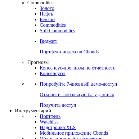
Commodities
Золото
Нефть
Бензин
Commodities
Soft Commodities
Виджет:
Портфели индексов Cbonds
Прогнозы
Консенсус-прогнозы по отчетности
Консенсусы
Попробуйте
7-дневный
демо-доступ
Откройте глобальную базу данных
Получить доступ
Инструментарий
Портфель
Watchlist
Надстройка XLS
Мобильное приложение Cbonds
Облигационный калькулятор