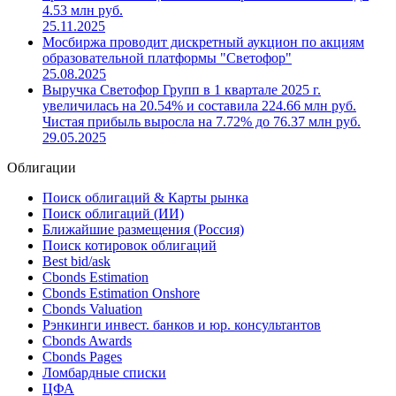
4.53 млн руб.
25.11.2025
Мосбиржа проводит дискретный аукцион по акциям
образовательной платформы "Светофор"
25.08.2025
Выручка Светофор Групп в 1 квартале 2025 г.
увеличилась на 20.54% и составила 224.66 млн руб.
Чистая прибыль выросла на 7.72% до 76.37 млн руб.
29.05.2025
Облигации
Поиск облигаций & Карты рынка
Поиск облигаций (ИИ)
Ближайшие размещения (Россия)
Поиск котировок облигаций
Best bid/ask
Cbonds Estimation
Cbonds Estimation Onshore
Cbonds Valuation
Рэнкинги инвест. банков и юр. консультантов
Cbonds Awards
Cbonds Pages
Ломбардные списки
ЦФА