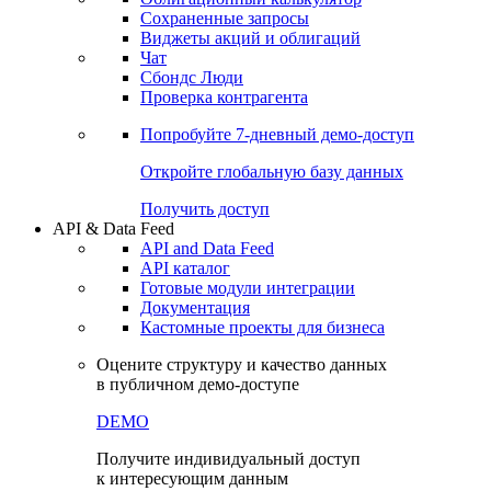
Сохраненные запросы
Виджеты акций и облигаций
Чат
Сбондс Люди
Проверка контрагента
Попробуйте
7-дневный
демо-доступ
Откройте глобальную базу данных
Получить доступ
API & Data Feed
API and Data Feed
API каталог
Готовые модули интеграции
Документация
Кастомные проекты для бизнеса
Оцените структуру и качество данных
в публичном демо-доступе
DEMO
Получите индивидуальный доступ
к интересующим данным