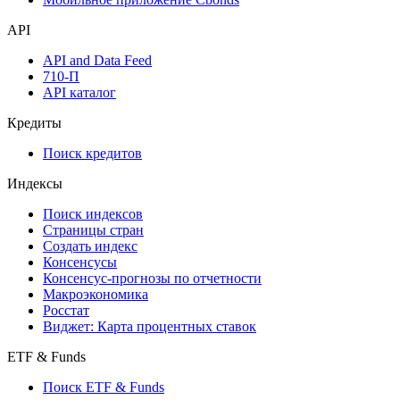
API
API and Data Feed
710-П
API каталог
Кредиты
Поиск кредитов
Индексы
Поиск индексов
Страницы стран
Создать индекс
Консенсусы
Консенсус-прогнозы по отчетности
Макроэкономика
Росстат
Виджет: Карта процентных ставок
ETF & Funds
Поиск ETF & Funds