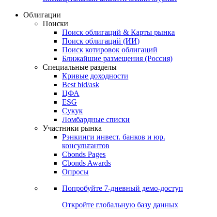
Облигации
Поиски
Поиск облигаций & Карты рынка
Поиск облигаций (ИИ)
Поиск котировок облигаций
Ближайшие размещения (Россия)
Специальные разделы
Кривые доходности
Best bid/ask
ЦФА
ESG
Сукук
Ломбардные списки
Участники рынка
Рэнкинги инвест. банков и юр.
консультантов
Cbonds Pages
Cbonds Awards
Опросы
Попробуйте
7-дневный
демо-доступ
Откройте глобальную базу данных