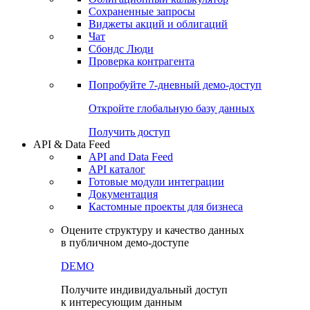
Сохраненные запросы
Виджеты акций и облигаций
Чат
Сбондс Люди
Проверка контрагента
Попробуйте
7-дневный
демо-доступ
Откройте глобальную базу данных
Получить доступ
API & Data Feed
API and Data Feed
API каталог
Готовые модули интеграции
Документация
Кастомные проекты для бизнеса
Оцените структуру и качество данных
в публичном демо-доступе
DEMO
Получите индивидуальный доступ
к интересующим данным