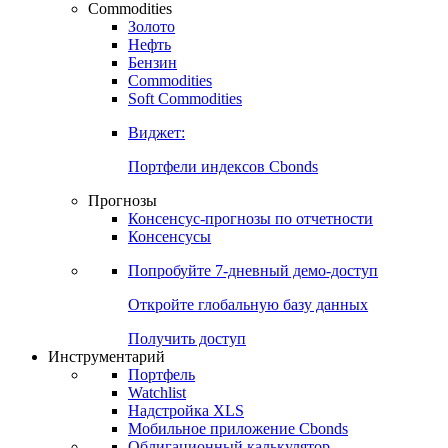
Commodities
Золото
Нефть
Бензин
Commodities
Soft Commodities
Виджет:
Портфели индексов Cbonds
Прогнозы
Консенсус-прогнозы по отчетности
Консенсусы
Попробуйте
7-дневный
демо-доступ
Откройте глобальную базу данных
Получить доступ
Инструментарий
Портфель
Watchlist
Надстройка XLS
Мобильное приложение Cbonds
Облигационный калькулятор