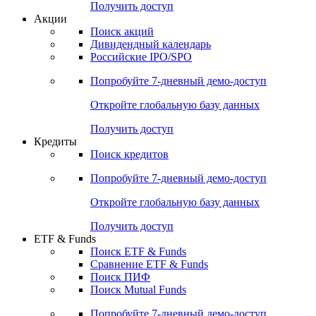
Получить доступ
Акции
Поиск акций
Дивидендный календарь
Российские IPO/SPO
Попробуйте
7-дневный
демо-доступ
Откройте глобальную базу данных
Получить доступ
Кредиты
Поиск кредитов
Попробуйте
7-дневный
демо-доступ
Откройте глобальную базу данных
Получить доступ
ETF & Funds
Поиск ETF & Funds
Сравнение ETF & Funds
Поиск ПИФ
Поиск Mutual Funds
Попробуйте
7-дневный
демо-доступ