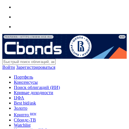
РЕКЛАМА • HTTPS://WWW.HSE.RU/
Войти
Зарегистрироваться
Портфель
Консенсусы
Поиск облигаций (ИИ)
Кривые доходности
ЦФА
Best bid/ask
Золото
new
Крипто
Сбондс-ТВ
Watchlist