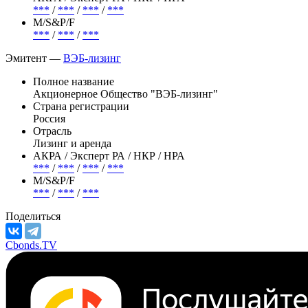
***
/
***
/
***
/
***
М/S&P/F
***
/
***
/
***
Эмитент —
ВЭБ-лизинг
Полное название
Акционерное Общество "ВЭБ-лизинг"
Страна регистрации
Россия
Отрасль
Лизинг и аренда
АКРА / Эксперт РА / НКР / НРА
***
/
***
/
***
/
***
М/S&P/F
***
/
***
/
***
Поделиться
Cbonds.TV