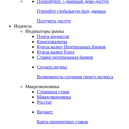
Попробуйте
7-дневный
демо-доступ
Откройте глобальную базу данных
Получить доступ
Индексы
Индикаторы рынка
Поиск индексов
Криптовалюты
Курсы валют Центральных Банков
Курсы валют Forex
Ставки центральных банков
Создать индекс
Возможность создания своего индекса
Макроэкономика
Страницы стран
Макроэкономика
Росстат
Виджет:
Карта процентных ставок