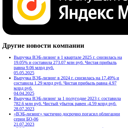
Другие новости компании
Выручка ВЭБ-лизинг в 1 квартале 2025 г. снизилась на
19.05% и составила 273.07 млн руб. Чистая прибыль
равна 9.06 млрд руб.
05.05.2025
Выручка ВЭБ-лизинг в 2024 г. снизилась на 17.49% и
составила 1.29 млрд руб. Чистая прибыль равна 4.97
млрд руб.
04.04.2025
Выручка ВЭБ-лизинг за 1 полугодие 2023 г. составила
782.6 млн руб. Чистый убыток равен -4.59 млрд руб.
28.07.2023
«ВЭБ-лизинг» частично досрочно погасил облигации
серии БО-06
21.07.2023