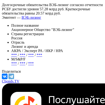
лизинг находятся на уровне 3.1 млрд руб. Оборотные активы
равны 98.94 млрд руб. Капитал и резервы составляют 24.19
млрд руб.
Долгосрочные обязательства ВЭБ-лизинг согласно отчетности
РСБУ достигли уровня 57.28 млрд руб. Краткосрочные
обязательства равны 20.57 млрд руб.
Эмитент —
ВЭБ-лизинг
Полное название
Акционерное Общество "ВЭБ-лизинг"
Страна регистрации
Россия
Отрасль
Лизинг и аренда
АКРА / Эксперт РА / НКР / НРА
***
/
***
/
***
/
***
М/S&P/F
***
/
***
/
***
Поделиться
Cbonds.TV