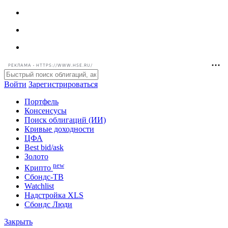
РЕКЛАМА • HTTPS://WWW.HSE.RU/
Войти
Зарегистрироваться
Портфель
Консенсусы
Поиск облигаций (ИИ)
Кривые доходности
ЦФА
Best bid/ask
Золото
new
Крипто
Сбондс-ТВ
Watchlist