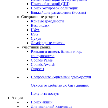
Облигации
Поиски
Поиск облигаций & Карты рынка
Поиск облигаций (ИИ)
Поиск котировок облигаций
Ближайшие размещения (Россия)
Специальные разделы
Кривые доходности
Best bid/ask
ЦФА
ESG
Сукук
Ломбардные списки
Участники рынка
Рэнкинги инвест. банков и юр.
консультантов
Cbonds Pages
Cbonds Awards
Опросы
Попробуйте
7-дневный
демо-доступ
Откройте глобальную базу данных