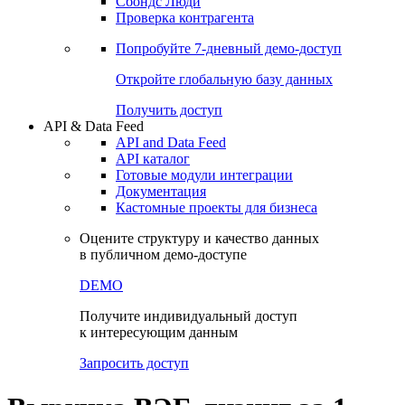
Сохраненные запросы
Виджеты акций и облигаций
Чат
Сбондс Люди
Проверка контрагента
Попробуйте
7-дневный
демо-доступ
Откройте глобальную базу данных
Получить доступ
API & Data Feed
API and Data Feed
API каталог
Готовые модули интеграции
Документация
Кастомные проекты для бизнеса
Оцените структуру и качество данных
в публичном демо-доступе
DEMO
Получите индивидуальный доступ
к интересующим данным