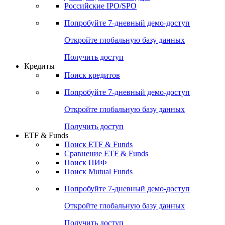
Получить доступ
Акции
Поиск акций
Дивидендный календарь
Российские IPO/SPO
Попробуйте
7-дневный
демо-доступ
Откройте глобальную базу данных
Получить доступ
Кредиты
Поиск кредитов
Попробуйте
7-дневный
демо-доступ
Откройте глобальную базу данных
Получить доступ
ETF & Funds
Поиск ETF & Funds
Сравнение ETF & Funds
Поиск ПИФ
Поиск Mutual Funds
Попробуйте
7-дневный
демо-доступ