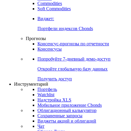
Commodities
Золото
Нефть
Бензин
Commodities
Soft Commodities
Виджет:
Портфели индексов Cbonds
Прогнозы
Консенсус-прогнозы по отчетности
Консенсусы
Попробуйте
7-дневный
демо-доступ
Откройте глобальную базу данных
Получить доступ
Инструментарий
Портфель
Watchlist
Надстройка XLS
Мобильное приложение Cbonds
Облигационный калькулятор