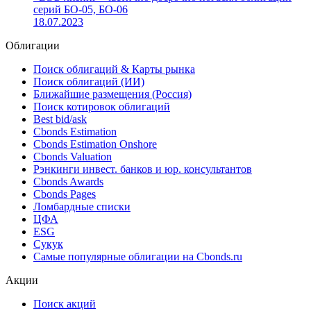
«ВЭБ-лизинг» частично досрочно погасил облигации
серии БО-04
19.07.2023
«ВЭБ-лизинг» частично досрочно погасил облигации
серий БО-05, БО-06
18.07.2023
Облигации
Поиск облигаций & Карты рынка
Поиск облигаций (ИИ)
Ближайшие размещения (Россия)
Поиск котировок облигаций
Best bid/ask
Cbonds Estimation
Cbonds Estimation Onshore
Cbonds Valuation
Рэнкинги инвест. банков и юр. консультантов
Cbonds Awards
Cbonds Pages
Ломбардные списки
ЦФА
ESG
Сукук
Самые популярные облигации на Cbonds.ru