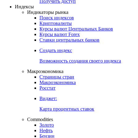
Попробуйте
7-дневный
демо-доступ
Откройте глобальную базу данных
Получить доступ
Индексы
Индикаторы рынка
Поиск индексов
Криптовалюты
Курсы валют Центральных Банков
Курсы валют Forex
Ставки центральных банков
Создать индекс
Возможность создания своего индекса
Макроэкономика
Страницы стран
Макроэкономика
Росстат
Виджет:
Карта процентных ставок