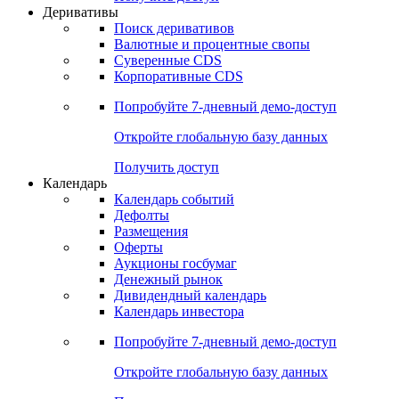
Откройте глобальную базу данных
Получить доступ
Деривативы
Поиск деривативов
Валютные и процентные свопы
Суверенные CDS
Корпоративные CDS
Попробуйте
7-дневный
демо-доступ
Откройте глобальную базу данных
Получить доступ
Календарь
Календарь событий
Дефолты
Размещения
Оферты
Аукционы госбумаг
Денежный рынок
Дивидендный календарь
Календарь инвестора