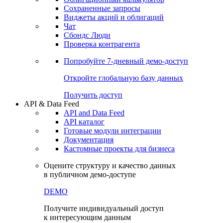
Сохраненные запросы
Виджеты акций и облигаций
Чат
Сбондс Люди
Проверка контрагента
Попробуйте
7-дневный
демо-доступ
Откройте глобальную базу данных
Получить доступ
API & Data Feed
API and Data Feed
API каталог
Готовые модули интеграции
Документация
Кастомные проекты для бизнеса
Оцените структуру и качество данных
в публичном демо-доступе
DEMO
Получите индивидуальный доступ
к интересующим данным