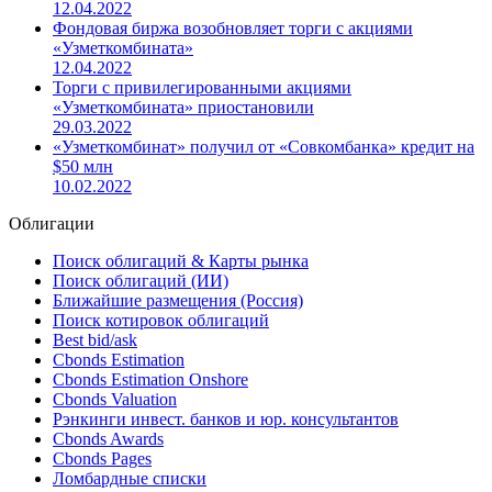
12.04.2022
Фондовая биржа возобновляет торги с акциями
«Узметкомбината»
12.04.2022
Торги с привилегированными акциями
«Узметкомбината» приостановили
29.03.2022
«Узметкомбинат» получил от «Совкомбанка» кредит на
$50 млн
10.02.2022
Облигации
Поиск облигаций & Карты рынка
Поиск облигаций (ИИ)
Ближайшие размещения (Россия)
Поиск котировок облигаций
Best bid/ask
Cbonds Estimation
Cbonds Estimation Onshore
Cbonds Valuation
Рэнкинги инвест. банков и юр. консультантов
Cbonds Awards
Cbonds Pages
Ломбардные списки