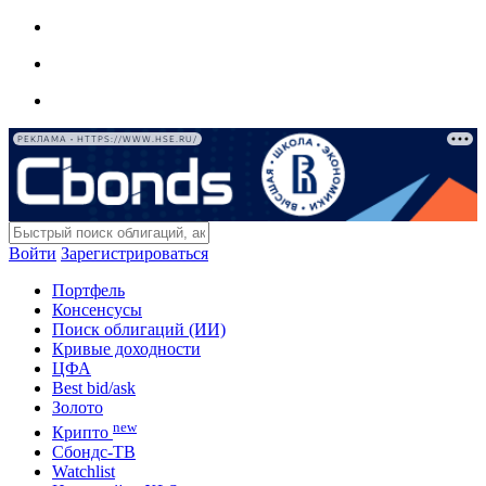
РЕКЛАМА • HTTPS://WWW.HSE.RU/
Войти
Зарегистрироваться
Портфель
Консенсусы
Поиск облигаций (ИИ)
Кривые доходности
ЦФА
Best bid/ask
Золото
new
Крипто
Сбондс-ТВ
Watchlist