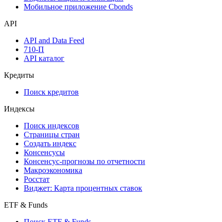
Мобильное приложение Cbonds
API
API and Data Feed
710-П
API каталог
Кредиты
Поиск кредитов
Индексы
Поиск индексов
Страницы стран
Создать индекс
Консенсусы
Консенсус-прогнозы по отчетности
Макроэкономика
Росстат
Виджет: Карта процентных ставок
ETF & Funds
Поиск ETF & Funds