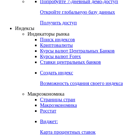
Попробуйте
7-дневный
демо-доступ
Откройте глобальную базу данных
Получить доступ
Индексы
Индикаторы рынка
Поиск индексов
Криптовалюты
Курсы валют Центральных Банков
Курсы валют Forex
Ставки центральных банков
Создать индекс
Возможность создания своего индекса
Макроэкономика
Страницы стран
Макроэкономика
Росстат
Виджет:
Карта процентных ставок