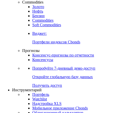
Commodities
Золото
Нефть
Бензин
Commodities
Soft Commodities
Виджет:
Портфели индексов Cbonds
Прогнозы
Консенсус-прогнозы по отчетности
Консенсусы
Попробуйте
7-дневный
демо-доступ
Откройте глобальную базу данных
Получить доступ
Инструментарий
Портфель
Watchlist
Надстройка XLS
Мобильное приложение Cbonds
Облигационный калькулятор