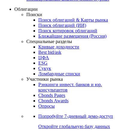
Облигации
Поиски
Поиск облигаций & Карты рынка
Поиск облигаций (ИИ)
Поиск котировок облигаций
Ближайшие размещения (Россия)
Специальные разделы
Кривые доходности
Best bid/ask
ЦФА
ESG
Сукук
Ломбардные списки
Участники рынка
Рэнкинги инвест. банков и юр.
консультантов
Cbonds Pages
Cbonds Awards
Опросы
Попробуйте
7-дневный
демо-доступ
Откройте глобальную базу данных