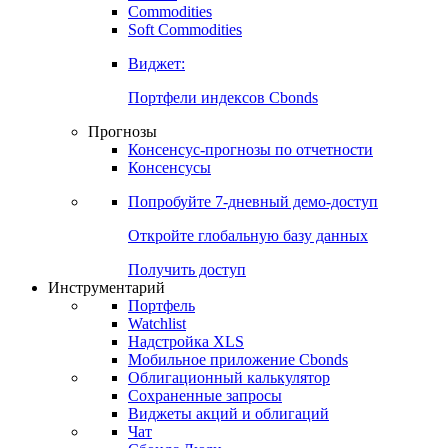
Commodities
Soft Commodities
Виджет:
Портфели индексов Cbonds
Прогнозы
Консенсус-прогнозы по отчетности
Консенсусы
Попробуйте
7-дневный
демо-доступ
Откройте глобальную базу данных
Получить доступ
Инструментарий
Портфель
Watchlist
Надстройка XLS
Мобильное приложение Cbonds
Облигационный калькулятор
Сохраненные запросы
Виджеты акций и облигаций
Чат