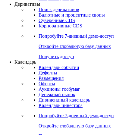
Деривативы
Поиск деривативов
Валютные и процентные свопы
Суверенные CDS
Корпоративные CDS
Попробуйте
7-дневный
демо-доступ
Откройте глобальную базу данных
Получить доступ
Календарь
Календарь событий
Дефолты
Размещения
Оферты
Аукционы госбумаг
Денежный рынок
Дивидендный календарь
Календарь инвестора
Попробуйте
7-дневный
демо-доступ
Откройте глобальную базу данных