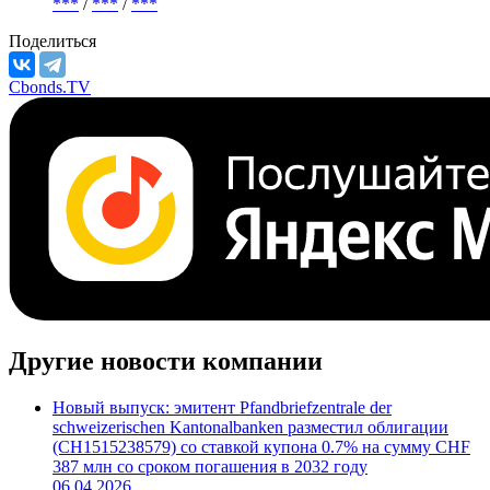
***
/
***
/
***
Поделиться
Cbonds.TV
Другие новости компании
Новый выпуск: эмитент Pfandbriefzentrale der
schweizerischen Kantonalbanken разместил облигации
(CH1515238579) со ставкой купона 0.7% на сумму CHF
387 млн со сроком погашения в 2032 году
06.04.2026