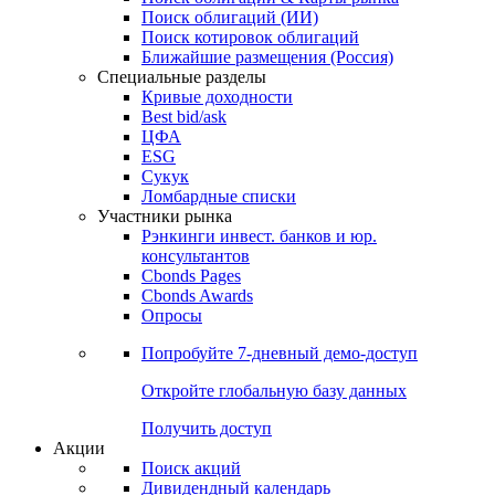
Поиск облигаций (ИИ)
Поиск котировок облигаций
Ближайшие размещения (Россия)
Специальные разделы
Кривые доходности
Best bid/ask
ЦФА
ESG
Сукук
Ломбардные списки
Участники рынка
Рэнкинги инвест. банков и юр.
консультантов
Cbonds Pages
Cbonds Awards
Опросы
Попробуйте
7-дневный
демо-доступ
Откройте глобальную базу данных
Получить доступ
Акции
Поиск акций
Дивидендный календарь