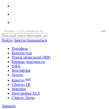
РЕКЛАМА • HTTPS://WWW.HSE.RU/
Войти
Зарегистрироваться
Портфель
Консенсусы
Поиск облигаций (ИИ)
Кривые доходности
ЦФА
Best bid/ask
Золото
new
Крипто
Сбондс-ТВ
Watchlist
Надстройка XLS
Сбондс Люди
Закрыть