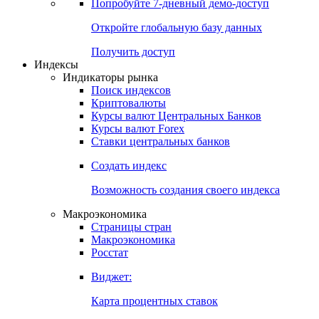
Попробуйте
7-дневный
демо-доступ
Откройте глобальную базу данных
Получить доступ
Индексы
Индикаторы рынка
Поиск индексов
Криптовалюты
Курсы валют Центральных Банков
Курсы валют Forex
Ставки центральных банков
Создать индекс
Возможность создания своего индекса
Макроэкономика
Страницы стран
Макроэкономика
Росстат
Виджет:
Карта процентных ставок