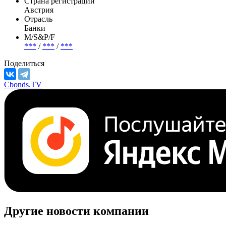
Страна регистрации
Австрия
Отрасль
Банки
М/S&P/F
***
/
***
/
***
Поделиться
Cbonds.TV
Другие новости компании