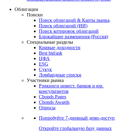
Облигации
Поиски
Поиск облигаций & Карты рынка
Поиск облигаций (ИИ)
Поиск котировок облигаций
Ближайшие размещения (Россия)
Специальные разделы
Кривые доходности
Best bid/ask
ЦФА
ESG
Сукук
Ломбардные списки
Участники рынка
Рэнкинги инвест. банков и юр.
консультантов
Cbonds Pages
Cbonds Awards
Опросы
Попробуйте
7-дневный
демо-доступ
Откройте глобальную базу данных