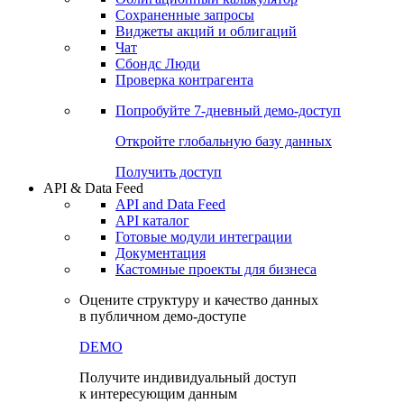
Сохраненные запросы
Виджеты акций и облигаций
Чат
Сбондс Люди
Проверка контрагента
Попробуйте
7-дневный
демо-доступ
Откройте глобальную базу данных
Получить доступ
API & Data Feed
API and Data Feed
API каталог
Готовые модули интеграции
Документация
Кастомные проекты для бизнеса
Оцените структуру и качество данных
в публичном демо-доступе
DEMO
Получите индивидуальный доступ
к интересующим данным