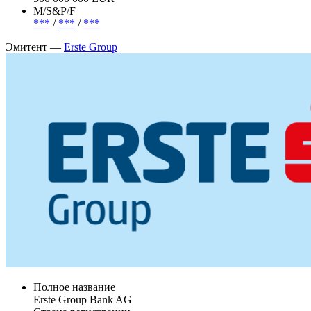
М/S&P/F
***
/
***
/
***
Эмитент —
Erste Group
Полное название
Erste Group Bank AG