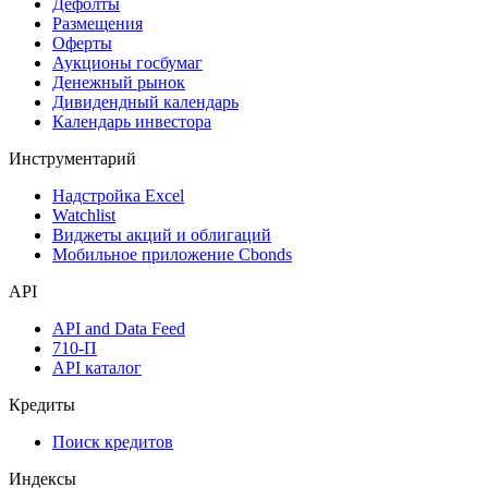
Дефолты
Размещения
Оферты
Аукционы госбумаг
Денежный рынок
Дивидендный календарь
Календарь инвестора
Инструментарий
Надстройка Excel
Watchlist
Виджеты акций и облигаций
Мобильное приложение Cbonds
API
API and Data Feed
710-П
API каталог
Кредиты
Поиск кредитов
Индексы