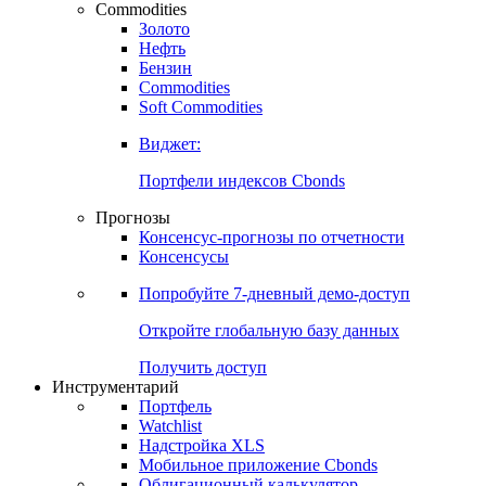
Commodities
Золото
Нефть
Бензин
Commodities
Soft Commodities
Виджет:
Портфели индексов Cbonds
Прогнозы
Консенсус-прогнозы по отчетности
Консенсусы
Попробуйте
7-дневный
демо-доступ
Откройте глобальную базу данных
Получить доступ
Инструментарий
Портфель
Watchlist
Надстройка XLS
Мобильное приложение Cbonds
Облигационный калькулятор