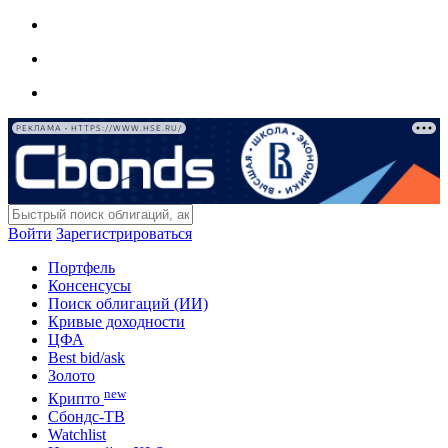
РЕКЛАМА • HTTPS://WWW.HSE.RU/
Войти
Зарегистрироваться
Портфель
Консенсусы
Поиск облигаций (ИИ)
Кривые доходности
ЦФА
Best bid/ask
Золото
new
Крипто
Сбондс-ТВ
Watchlist