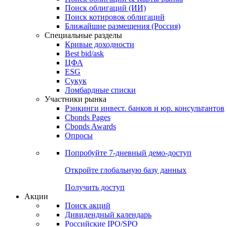
Облигации
Поиски
Поиск облигаций & Карты рынка
Поиск облигаций (ИИ)
Поиск котировок облигаций
Ближайшие размещения (Россия)
Специальные разделы
Кривые доходности
Best bid/ask
ЦФА
ESG
Сукук
Ломбардные списки
Участники рынка
Рэнкинги инвест. банков и юр. консультантов
Cbonds Pages
Cbonds Awards
Опросы
Попробуйте
7-дневный
демо-доступ
Откройте глобальную базу данных
Получить доступ