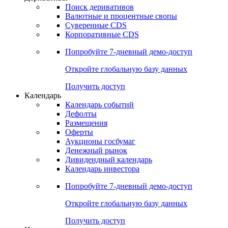
Откройте глобальную базу данных
Получить доступ
Деривативы
Поиск деривативов
Валютные и процентные свопы
Суверенные CDS
Корпоративные CDS
Попробуйте
7-дневный
демо-доступ
Откройте глобальную базу данных
Получить доступ
Календарь
Календарь событий
Дефолты
Размещения
Оферты
Аукционы госбумаг
Денежный рынок
Дивидендный календарь
Календарь инвестора
Попробуйте
7-дневный
демо-доступ