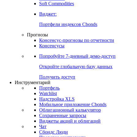
Золото
Нефть
Бензин
Commodities
Soft Commodities
Виджет:
Портфели индексов Cbonds
Прогнозы
Консенсус-прогнозы по отчетности
Консенсусы
Попробуйте
7-дневный
демо-доступ
Откройте глобальную базу данных
Получить доступ
Инструментарий
Портфель
Watchlist
Надстройка XLS
Мобильное приложение Cbonds
Облигационный калькулятор
Сохраненные запросы