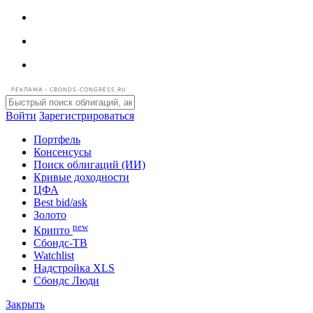
РЕКЛАМА • CBONDS-CONGRESS.RU
Войти
Зарегистрироваться
Портфель
Консенсусы
Поиск облигаций (ИИ)
Кривые доходности
ЦФА
Best bid/ask
Золото
new
Крипто
Сбондс-ТВ
Watchlist
Надстройка XLS