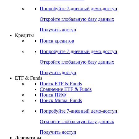
Акции
Поиск акций
Дивидендный календарь
Российские IPO/SPO
Попробуйте
7-дневный
демо-доступ
Откройте глобальную базу данных
Получить доступ
Кредиты
Поиск кредитов
Попробуйте
7-дневный
демо-доступ
Откройте глобальную базу данных
Получить доступ
ETF & Funds
Поиск ETF & Funds
Сравнение ETF & Funds
Поиск ПИФ
Поиск Mutual Funds
Попробуйте
7-дневный
демо-доступ