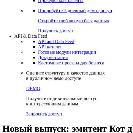
Виджеты акций и облигаций
Чат
Сбондс Люди
Проверка контрагента
Попробуйте
7-дневный
демо-доступ
Откройте глобальную базу данных
Получить доступ
API & Data Feed
API and Data Feed
API каталог
Готовые модули интеграции
Документация
Кастомные проекты для бизнеса
Оцените структуру и качество данных
в публичном демо-доступе
DEMO
Получите индивидуальный доступ
к интересующим данным
Запросить доступ