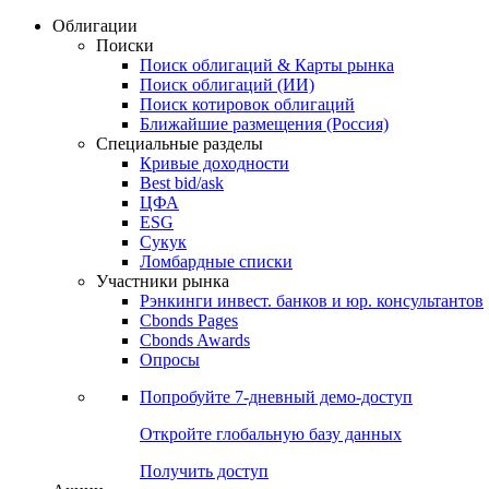
Облигации
Поиски
Поиск облигаций & Карты рынка
Поиск облигаций (ИИ)
Поиск котировок облигаций
Ближайшие размещения (Россия)
Специальные разделы
Кривые доходности
Best bid/ask
ЦФА
ESG
Сукук
Ломбардные списки
Участники рынка
Рэнкинги инвест. банков и юр. консультантов
Cbonds Pages
Cbonds Awards
Опросы
Попробуйте
7-дневный
демо-доступ
Откройте глобальную базу данных
Получить доступ