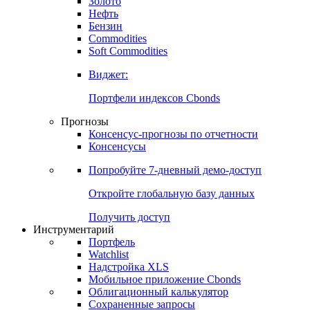
Золото
Нефть
Бензин
Commodities
Soft Commodities
Виджет:
Портфели индексов Cbonds
Прогнозы
Консенсус-прогнозы по отчетности
Консенсусы
Попробуйте
7-дневный
демо-доступ
Откройте глобальную базу данных
Получить доступ
Инструментарий
Портфель
Watchlist
Надстройка XLS
Мобильное приложение Cbonds
Облигационный калькулятор
Сохраненные запросы