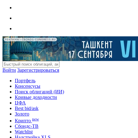
РЕКЛАМА • CBONDS-CONGRESS.RU
Войти
Зарегистрироваться
Портфель
Консенсусы
Поиск облигаций (ИИ)
Кривые доходности
ЦФА
Best bid/ask
Золото
new
Крипто
Сбондс-ТВ
Watchlist
Надстройка XLS