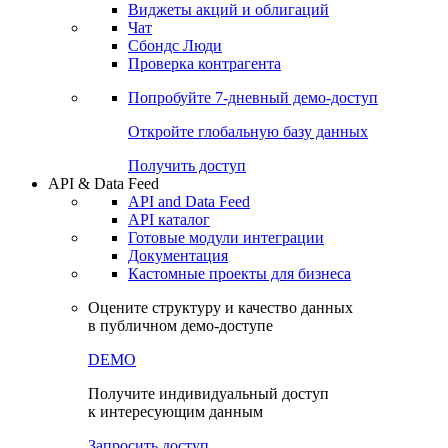
Виджеты акций и облигаций
Чат
Сбондс Люди
Проверка контрагента
Попробуйте
7-дневный
демо-доступ
Откройте глобальную базу данных
Получить доступ
API & Data Feed
API and Data Feed
API каталог
Готовые модули интеграции
Документация
Кастомные проекты для бизнеса
Оцените структуру и качество данных
в публичном демо-доступе
DEMO
Получите индивидуальный доступ
к интересующим данным
Запросить доступ