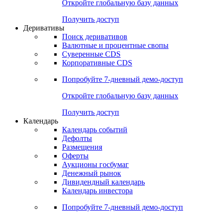
Откройте глобальную базу данных
Получить доступ
Деривативы
Поиск деривативов
Валютные и процентные свопы
Суверенные CDS
Корпоративные CDS
Попробуйте
7-дневный
демо-доступ
Откройте глобальную базу данных
Получить доступ
Календарь
Календарь событий
Дефолты
Размещения
Оферты
Аукционы госбумаг
Денежный рынок
Дивидендный календарь
Календарь инвестора
Попробуйте
7-дневный
демо-доступ