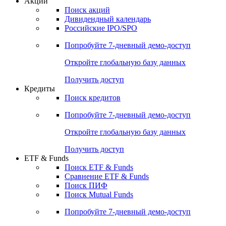
Акции
Поиск акций
Дивидендный календарь
Российские IPO/SPO
Попробуйте
7-дневный
демо-доступ
Откройте глобальную базу данных
Получить доступ
Кредиты
Поиск кредитов
Попробуйте
7-дневный
демо-доступ
Откройте глобальную базу данных
Получить доступ
ETF & Funds
Поиск ETF & Funds
Сравнение ETF & Funds
Поиск ПИФ
Поиск Mutual Funds
Попробуйте
7-дневный
демо-доступ