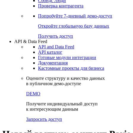
Сохраненные запросы
Виджеты акций и облигаций
Чат
Сбондс Люди
Проверка контрагента
Попробуйте
7-дневный
демо-доступ
Откройте глобальную базу данных
Получить доступ
API & Data Feed
API and Data Feed
API каталог
Готовые модули интеграции
Документация
Кастомные проекты для бизнеса
Оцените структуру и качество данных
в публичном демо-доступе
DEMO
Получите индивидуальный доступ
к интересующим данным