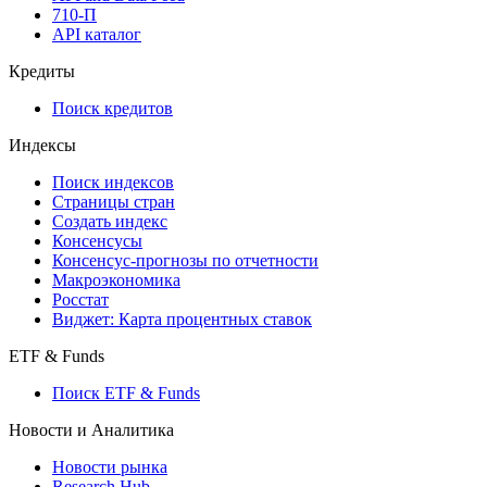
API
API and Data Feed
710-П
API каталог
Кредиты
Поиск кредитов
Индексы
Поиск индексов
Страницы стран
Создать индекс
Консенсусы
Консенсус-прогнозы по отчетности
Макроэкономика
Росстат
Виджет: Карта процентных ставок
ETF & Funds
Поиск ETF & Funds