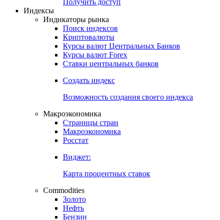
Попробуйте
7-дневный
демо-доступ
Откройте глобальную базу данных
Получить доступ
Индексы
Индикаторы рынка
Поиск индексов
Криптовалюты
Курсы валют Центральных Банков
Курсы валют Forex
Ставки центральных банков
Создать индекс
Возможность создания своего индекса
Макроэкономика
Страницы стран
Макроэкономика
Росстат
Виджет:
Карта процентных ставок