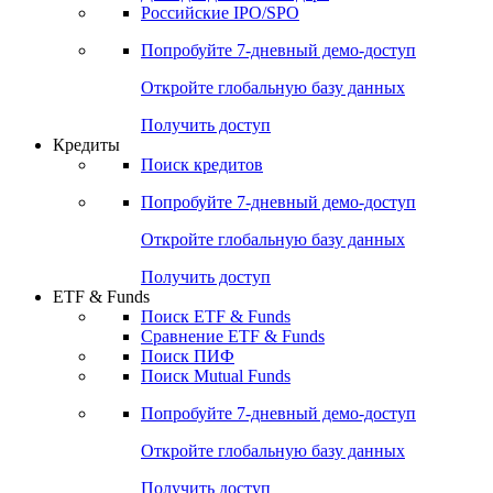
Получить доступ
Акции
Поиск акций
Дивидендный календарь
Российские IPO/SPO
Попробуйте
7-дневный
демо-доступ
Откройте глобальную базу данных
Получить доступ
Кредиты
Поиск кредитов
Попробуйте
7-дневный
демо-доступ
Откройте глобальную базу данных
Получить доступ
ETF & Funds
Поиск ETF & Funds
Сравнение ETF & Funds
Поиск ПИФ
Поиск Mutual Funds
Попробуйте
7-дневный
демо-доступ