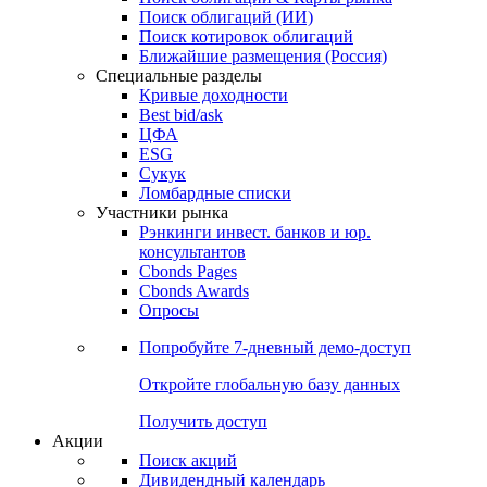
Облигации
Поиски
Поиск облигаций & Карты рынка
Поиск облигаций (ИИ)
Поиск котировок облигаций
Ближайшие размещения (Россия)
Специальные разделы
Кривые доходности
Best bid/ask
ЦФА
ESG
Сукук
Ломбардные списки
Участники рынка
Рэнкинги инвест. банков и юр.
консультантов
Cbonds Pages
Cbonds Awards
Опросы
Попробуйте
7-дневный
демо-доступ
Откройте глобальную базу данных