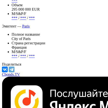
Страна риска
Франция
Погашение (оферта)
***
Объем
295 000 000 EUR
М/S&P/F
***
/
***
/
***
Эмитент —
Paris
Полное название
City of Paris
Страна регистрации
Франция
М/S&P/F
***
/
***
/
***
Поделиться
Cbonds.TV