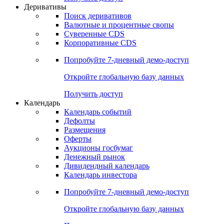
Откройте глобальную базу данных
Получить доступ
Деривативы
Поиск деривативов
Валютные и процентные свопы
Суверенные CDS
Корпоративные CDS
Попробуйте
7-дневный
демо-доступ
Откройте глобальную базу данных
Получить доступ
Календарь
Календарь событий
Дефолты
Размещения
Оферты
Аукционы госбумаг
Денежный рынок
Дивидендный календарь
Календарь инвестора