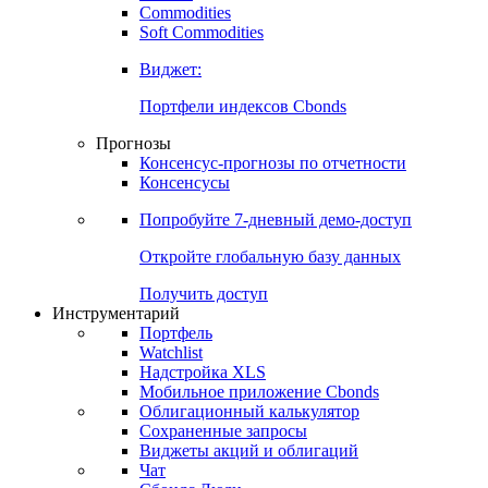
Commodities
Золото
Нефть
Бензин
Commodities
Soft Commodities
Виджет:
Портфели индексов Cbonds
Прогнозы
Консенсус-прогнозы по отчетности
Консенсусы
Попробуйте
7-дневный
демо-доступ
Откройте глобальную базу данных
Получить доступ
Инструментарий
Портфель
Watchlist
Надстройка XLS
Мобильное приложение Cbonds
Облигационный калькулятор