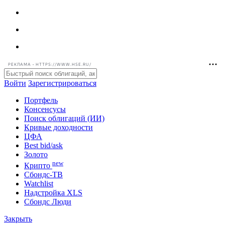
РЕКЛАМА • HTTPS://WWW.HSE.RU/
Войти
Зарегистрироваться
Портфель
Консенсусы
Поиск облигаций (ИИ)
Кривые доходности
ЦФА
Best bid/ask
Золото
new
Крипто
Сбондс-ТВ
Watchlist