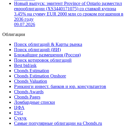
21.07.2026
Совет директоров Банка России принял решение о
включении ценных бумаг в Ломбардный список
13.07.2026
Новый выпуск: эмитент Province of Ontario разместил
еврооблигации (XS3440171075) со ставкой купона
3.45% на сумму EUR 2000 млн со сроком погашения в
2036 году
09.07.2026
Облигации
Поиск облигаций & Карты рынка
Поиск облигаций (ИИ)
Ближайшие размещения (Россия)
Поиск котировок облигаций
Best bid/ask
Cbonds Estimation
Cbonds Estimation Onshore
Cbonds Valuation
Рэнкинги инвест. банков и юр. консультантов
Cbonds Awards
Cbonds Pages
Ломбардные списки
ЦФА