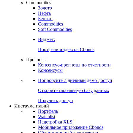
Commodities
Золото
Нефть
Бензин
Commodities
Soft Commodities
Виджет:
Портфели индексов Cbonds
Прогнозы
Консенсус-прогнозы по отчетности
Консенсусы
Попробуйте
7-дневный
демо-доступ
Откройте глобальную базу данных
Получить доступ
Инструментарий
Портфель
Watchlist
Надстройка XLS
Мобильное приложение Cbonds
Облигационный калькулятор