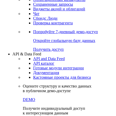
Сохраненные запросы
Виджеты акций и облигаций
Чат
Сбондс Люди
Проверка контрагента
Попробуйте
7-дневный
демо-доступ
Откройте глобальную базу данных
Получить доступ
API & Data Feed
API and Data Feed
API каталог
Готовые модули интеграции
Документация
Кастомные проекты для бизнеса
Оцените структуру и качество данных
в публичном демо-доступе
DEMO
Получите индивидуальный доступ
к интересующим данным