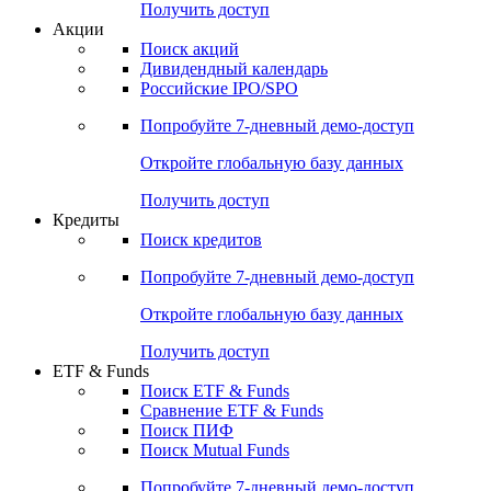
Получить доступ
Акции
Поиск акций
Дивидендный календарь
Российские IPO/SPO
Попробуйте
7-дневный
демо-доступ
Откройте глобальную базу данных
Получить доступ
Кредиты
Поиск кредитов
Попробуйте
7-дневный
демо-доступ
Откройте глобальную базу данных
Получить доступ
ETF & Funds
Поиск ETF & Funds
Сравнение ETF & Funds
Поиск ПИФ
Поиск Mutual Funds
Попробуйте
7-дневный
демо-доступ