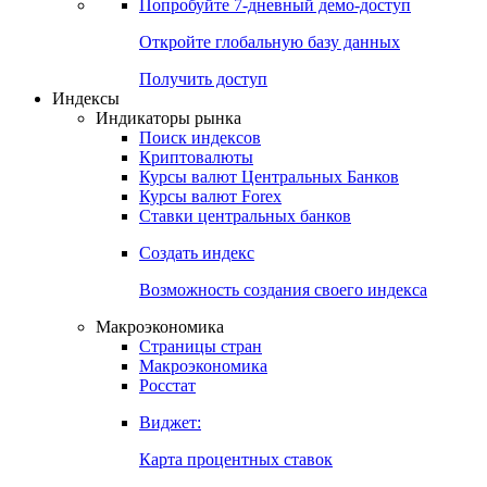
Попробуйте
7-дневный
демо-доступ
Откройте глобальную базу данных
Получить доступ
Индексы
Индикаторы рынка
Поиск индексов
Криптовалюты
Курсы валют Центральных Банков
Курсы валют Forex
Ставки центральных банков
Создать индекс
Возможность создания своего индекса
Макроэкономика
Страницы стран
Макроэкономика
Росстат
Виджет:
Карта процентных ставок