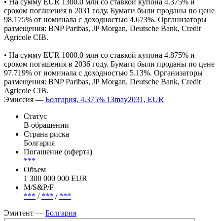
• На сумму EUR 1300.0 млн cо ставкой купона 4.375% и
сроком погашения в 2031 году. Бумаги были проданы по цене
98.175% от номинала с доходностью 4.673%. Организаторы
размещения: BNP Paribas, JP Morgan, Deutsche Bank, Credit
Agricole CIB.
• На сумму EUR 1000.0 млн cо ставкой купона 4.875% и
сроком погашения в 2036 году. Бумаги были проданы по цене
97.719% от номинала с доходностью 5.13%. Организаторы
размещения: BNP Paribas, JP Morgan, Deutsche Bank, Credit
Agricole CIB.
Эмиссия —
Болгария, 4.375% 13may2031, EUR
Статус
В обращении
Страна риска
Болгария
Погашение (оферта)
***
Объем
1 300 000 000 EUR
М/S&P/F
***
/
***
/
***
Эмитент —
Болгария