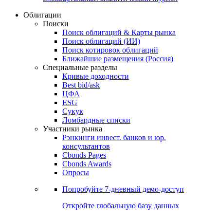
Облигации
Поиски
Поиск облигаций & Карты рынка
Поиск облигаций (ИИ)
Поиск котировок облигаций
Ближайшие размещения (Россия)
Специальные разделы
Кривые доходности
Best bid/ask
ЦФА
ESG
Сукук
Ломбардные списки
Участники рынка
Рэнкинги инвест. банков и юр.
консультантов
Cbonds Pages
Cbonds Awards
Опросы
Попробуйте
7-дневный
демо-доступ
Откройте глобальную базу данных