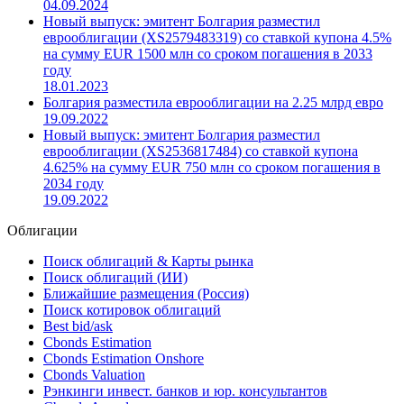
04.09.2024
Новый выпуск: эмитент Болгария разместил
еврооблигации (XS2579483319) со ставкой купона 4.5%
на сумму EUR 1500 млн со сроком погашения в 2033
году
18.01.2023
Болгария разместила еврооблигации на 2.25 млрд евро
19.09.2022
Новый выпуск: эмитент Болгария разместил
еврооблигации (XS2536817484) со ставкой купона
4.625% на сумму EUR 750 млн со сроком погашения в
2034 году
19.09.2022
Облигации
Поиск облигаций & Карты рынка
Поиск облигаций (ИИ)
Ближайшие размещения (Россия)
Поиск котировок облигаций
Best bid/ask
Cbonds Estimation
Cbonds Estimation Onshore
Cbonds Valuation
Рэнкинги инвест. банков и юр. консультантов