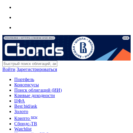
РЕКЛАМА • HTTPS://WWW.HSE.RU/
Войти
Зарегистрироваться
Портфель
Консенсусы
Поиск облигаций (ИИ)
Кривые доходности
ЦФА
Best bid/ask
Золото
new
Крипто
Сбондс-ТВ
Watchlist